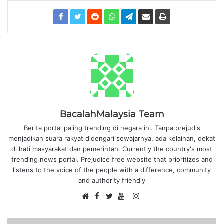
BacalahMalaysia Team
Berita portal paling trending di negara ini. Tanpa prejudis
menjadikan suara rakyat didengari sewajarnya, ada kelainan, dekat
di hati masyarakat dan pemerintah. Currently the country's most
trending news portal. Prejudice free website that prioritizes and
listens to the voice of the people with a difference, community
and authority friendly
F
I
W
a
T
Y
n
e
c
w
o
s