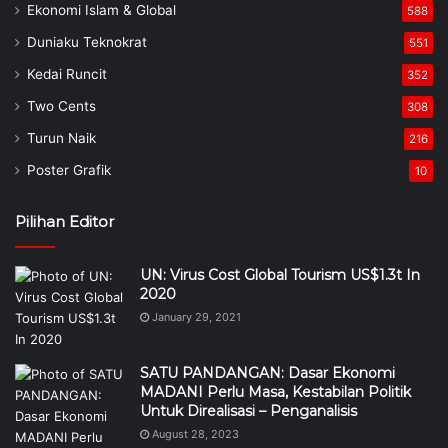
Ekonomi Islam & Global
588
Duniaku Teknokrat
551
Kedai Runcit
352
Two Cents
308
Turun Naik
216
Poster Grafik
10
Pilihan Editor
UN: Virus Cost Global Tourism US$1.3t In
2020
January 29, 2021
SATU PANDANGAN: Dasar Ekonomi
MADANI Perlu Masa, Kestabilan Politik
Untuk Direalisasi – Penganalisis
August 28, 2023