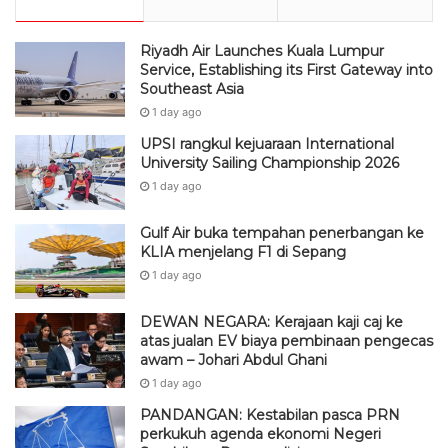
Riyadh Air Launches Kuala Lumpur
Service, Establishing its First Gateway into
Southeast Asia
1 day ago
UPSI rangkul kejuaraan International
University Sailing Championship 2026
1 day ago
Gulf Air buka tempahan penerbangan ke
KLIA menjelang F1 di Sepang
1 day ago
DEWAN NEGARA: Kerajaan kaji caj ke
atas jualan EV biaya pembinaan pengecas
awam – Johari Abdul Ghani
1 day ago
PANDANGAN: Kestabilan pasca PRN
perkukuh agenda ekonomi Negeri