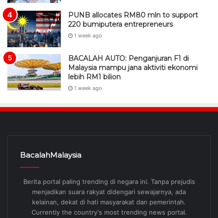
PUNB allocates RM80 mln to support
220 bumiputera entrepreneurs
1 week ago
BACALAH AUTO: Penganjuran F1 di
Malaysia mampu jana aktiviti ekonomi
lebih RM1 bilion
1 week ago
BacalahMalaysia
Berita portal paling trending di negara ini. Tanpa prejudis
menjadikan suara rakyat didengari sewajarnya, ada
kelainan, dekat di hati masyarakat dan pemerintah.
Currently the country's most trending news portal.