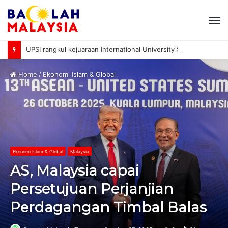
M
UPSI rangkul kejuaraan International University Sailing Championship 2026
Home
/
Ekonomi Islam & Global
Ekonomi Islam & Global
Malaysia
AS, Malaysia capai
Persetujuan Perjanjian
Perdagangan Timbal Balas