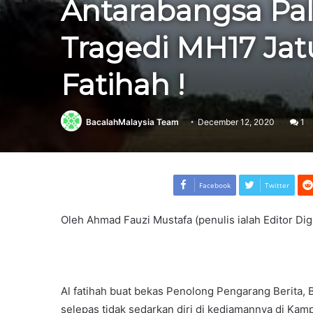
Antarabangsa Pal
Tragedi MH17 Jat
Fatihah !
BacalahMalaysia Team
December 12, 2020
1
Facebook
Twitter
Oleh Ahmad Fauzi Mustafa (penulis ialah Editor Digi
Al fatihah buat bekas Penolong Pengarang Berita, B
selepas tidak sedarkan diri di kediamannya di Ka