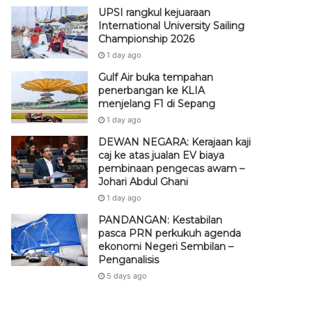
UPSI rangkul kejuaraan
International University Sailing
Championship 2026
1 day ago
Gulf Air buka tempahan
penerbangan ke KLIA
menjelang F1 di Sepang
1 day ago
DEWAN NEGARA: Kerajaan kaji
caj ke atas jualan EV biaya
pembinaan pengecas awam –
Johari Abdul Ghani
1 day ago
PANDANGAN: Kestabilan
pasca PRN perkukuh agenda
ekonomi Negeri Sembilan –
Penganalisis
5 days ago