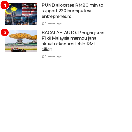
PUNB allocates RM80 mln to
support 220 bumiputera
entrepreneurs
1 week ago
BACALAH AUTO: Penganjuran
F1 di Malaysia mampu jana
aktiviti ekonomi lebih RM1
bilion
1 week ago