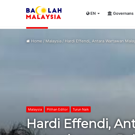
EN
Governans
UPSI rangkul kejuaraan International Univer
Kini Tular
Home
/
Malaysia
/
Hardi Effendi, Antara Wartawan Malay
Malaysia
Pilihan Editor
Turun Naik
Hardi Effendi, A