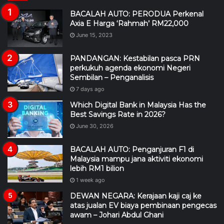
BACALAH AUTO: PERODUA Perkenal
Axia E Harga ‘Rahmah’ RM22,000
June 15, 2023
PANDANGAN: Kestabilan pasca PRN
perkukuh agenda ekonomi Negeri
Sembilan – Penganalisis
7 days ago
Which Digital Bank in Malaysia Has the
Best Savings Rate in 2026?
June 30, 2026
BACALAH AUTO: Penganjuran F1 di
Malaysia mampu jana aktiviti ekonomi
lebih RM1 bilion
1 week ago
DEWAN NEGARA: Kerajaan kaji caj ke
atas jualan EV biaya pembinaan pengecas
awam – Johari Abdul Ghani