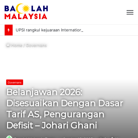
M
UPSI rangkul kejuaraan International University Sailing Championship 2026
Home
/
Governans
Governans
Belanjawan 2026:
Disesuaikan Dengan Dasar
Tarif AS, Pengurangan
Defisit – Johari Ghani