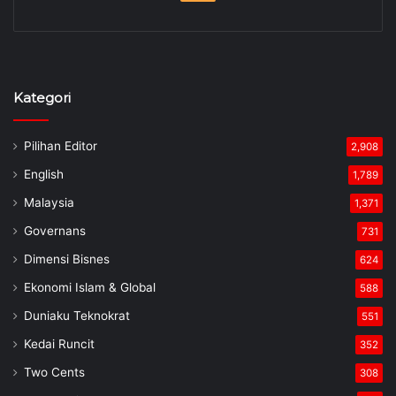
Kategori
Pilihan Editor
2,908
English
1,789
Malaysia
1,371
Governans
731
Dimensi Bisnes
624
Ekonomi Islam & Global
588
Duniaku Teknokrat
551
Kedai Runcit
352
Two Cents
308