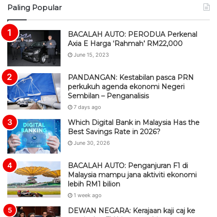
Paling Popular
S
BACALAH AUTO: PERODUA Perkenal
Axia E Harga ‘Rahmah’ RM22,000
June 15, 2023
PANDANGAN: Kestabilan pasca PRN
perkukuh agenda ekonomi Negeri
Sembilan – Penganalisis
7 days ago
Which Digital Bank in Malaysia Has the
Best Savings Rate in 2026?
June 30, 2026
BACALAH AUTO: Penganjuran F1 di
Malaysia mampu jana aktiviti ekonomi
lebih RM1 bilion
1 week ago
DEWAN NEGARA: Kerajaan kaji caj ke