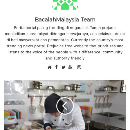
BacalahMalaysia Team
Berita portal paling trending di negara ini. Tanpa prejudis
menjadikan suara rakyat didengari sewajarnya, ada kelainan, dekat
di hati masyarakat dan pemerintah. Currently the country's most
trending news portal. Prejudice free website that prioritizes and
listens to the voice of the people with a difference, community
and authority friendly
F
I
W
a
T
Y
n
e
c
w
o
s
b
e
i
u
t
s
b
t
T
a
i
o
t
u
g
t
o
e
b
r
e
k
r
e
a
m