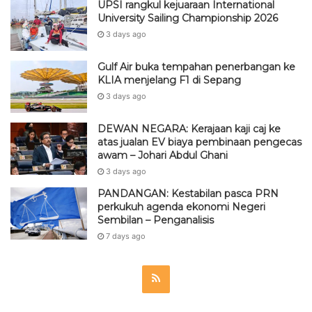
UPSI rangkul kejuaraan International
University Sailing Championship 2026
3 days ago
Gulf Air buka tempahan penerbangan ke
KLIA menjelang F1 di Sepang
3 days ago
DEWAN NEGARA: Kerajaan kaji caj ke
atas jualan EV biaya pembinaan pengecas
awam – Johari Abdul Ghani
3 days ago
PANDANGAN: Kestabilan pasca PRN
perkukuh agenda ekonomi Negeri
Sembilan – Penganalisis
7 days ago
R
S