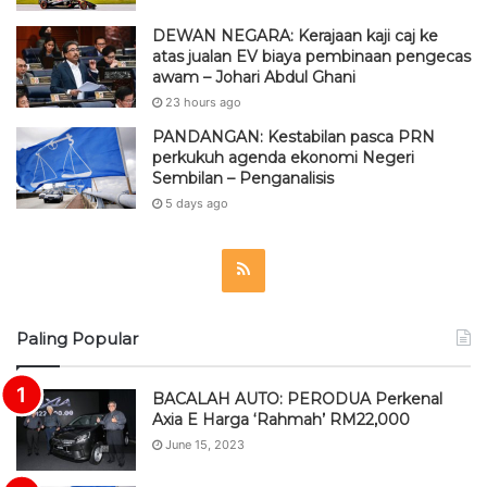
DEWAN NEGARA: Kerajaan kaji caj ke
atas jualan EV biaya pembinaan pengecas
awam – Johari Abdul Ghani
23 hours ago
PANDANGAN: Kestabilan pasca PRN
perkukuh agenda ekonomi Negeri
Sembilan – Penganalisis
5 days ago
R
S
Paling Popular
S
BACALAH AUTO: PERODUA Perkenal
Axia E Harga ‘Rahmah’ RM22,000
June 15, 2023