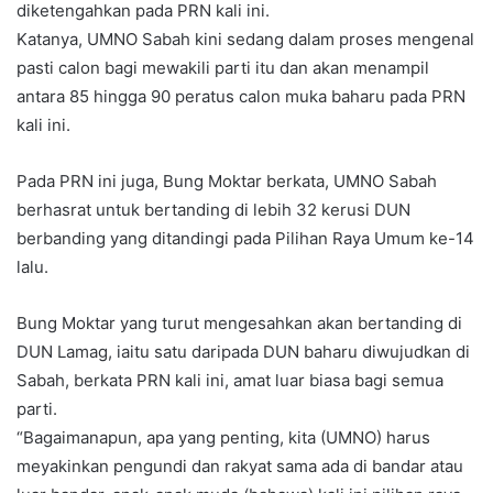
diketengahkan pada PRN kali ini.
Katanya, UMNO Sabah kini sedang dalam proses mengenal
pasti calon bagi mewakili parti itu dan akan menampil
antara 85 hingga 90 peratus calon muka baharu pada PRN
kali ini.
Pada PRN ini juga, Bung Moktar berkata, UMNO Sabah
berhasrat untuk bertanding di lebih 32 kerusi DUN
berbanding yang ditandingi pada Pilihan Raya Umum ke-14
lalu.
Bung Moktar yang turut mengesahkan akan bertanding di
DUN Lamag, iaitu satu daripada DUN baharu diwujudkan di
Sabah, berkata PRN kali ini, amat luar biasa bagi semua
parti.
“Bagaimanapun, apa yang penting, kita (UMNO) harus
meyakinkan pengundi dan rakyat sama ada di bandar atau