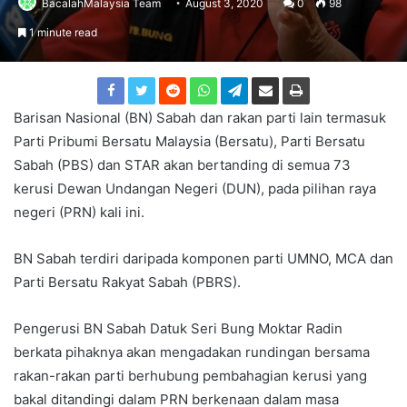
BacalahMalaysia Team
August 3, 2020
0
98
1 minute read
Barisan Nasional (BN) Sabah dan rakan parti lain termasuk
Parti Pribumi Bersatu Malaysia (Bersatu), Parti Bersatu
Sabah (PBS) dan STAR akan bertanding di semua 73
kerusi Dewan Undangan Negeri (DUN), pada pilihan raya
negeri (PRN) kali ini.
BN Sabah terdiri daripada komponen parti UMNO, MCA dan
Parti Bersatu Rakyat Sabah (PBRS).
Pengerusi BN Sabah Datuk Seri Bung Moktar Radin
berkata pihaknya akan mengadakan rundingan bersama
rakan-rakan parti berhubung pembahagian kerusi yang
bakal ditandingi dalam PRN berkenaan dalam masa