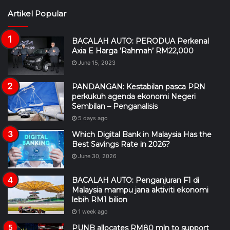
Artikel Popular
BACALAH AUTO: PERODUA Perkenal
Axia E Harga ‘Rahmah’ RM22,000
June 15, 2023
PANDANGAN: Kestabilan pasca PRN
perkukuh agenda ekonomi Negeri
Sembilan – Penganalisis
5 days ago
Which Digital Bank in Malaysia Has the
Best Savings Rate in 2026?
June 30, 2026
BACALAH AUTO: Penganjuran F1 di
Malaysia mampu jana aktiviti ekonomi
lebih RM1 bilion
1 week ago
PUNB allocates RM80 mln to support