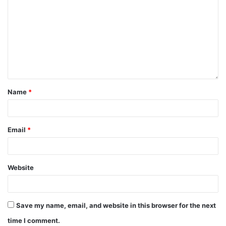
Name
*
Email
*
Website
Save my name, email, and website in this browser for the next
time I comment.