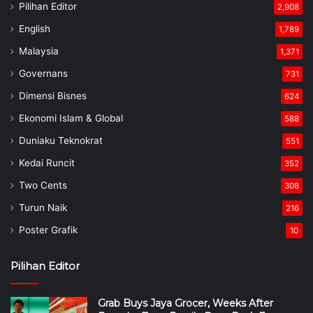
Pilihan Editor
2,908
English
1,789
Malaysia
1,371
Governans
731
Dimensi Bisnes
624
Ekonomi Islam & Global
588
Duniaku Teknokrat
551
Kedai Runcit
352
Two Cents
308
Turun Naik
216
Poster Grafik
10
Pilihan Editor
Grab Buys Jaya Grocer, Weeks After