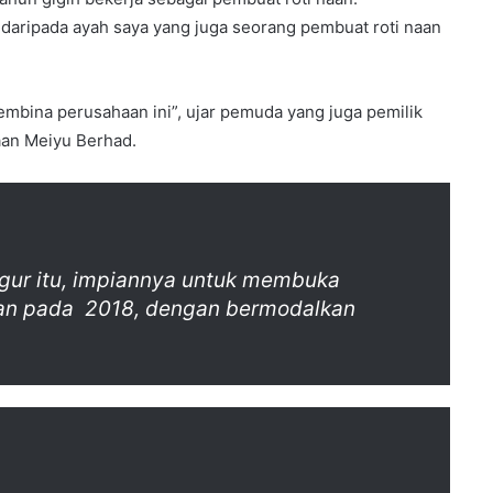
 daripada ayah saya yang juga seorang pembuat roti naan
membina perusahaan ini”, ujar pemuda yang juga pemilik
aan Meiyu Berhad.
ur itu, impiannya untuk membuka
ikan pada 2018, dengan bermodalkan