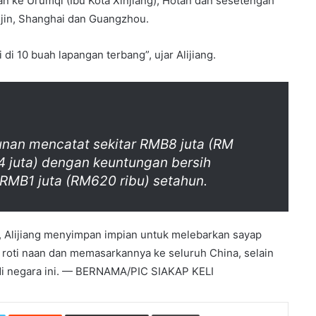
n ke Urumqi (Ibu Kota Xinjiang), Hotan dan sesetengah
anjin, Shanghai dan Guangzhou.
i di 10 buah lapangan terbang”, ujar Alijiang.
ahunan mencatat sekitar RMB8 juta (RM
.4 juta) dengan keuntungan bersih
RMB1 juta (RM620 ribu) setahun.
, Alijiang menyimpan impian untuk melebarkan sayap
ti naan dan memasarkannya ke seluruh China, selain
di negara ini. — BERNAMA/PIC SIAKAP KELI