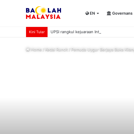
EN
Governans
UPSI rangkul kejuaraan International Univer
Kini Tular
Home
/
Kedai Runcit
/
Pemuda Uygur Berjaya Buka Kilan