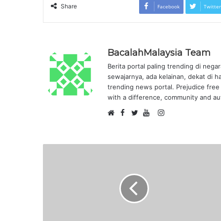
Share
Facebook
Twitter
BacalahMalaysia Team
Berita portal paling trending di nega
sewajarnya, ada kelainan, dekat di h
trending news portal. Prejudice free 
with a difference, community and aut
F
I
W
a
T
Y
n
e
c
w
o
s
b
e
i
u
t
s
b
t
T
a
i
o
t
u
g
t
o
e
b
r
e
k
r
e
a
m