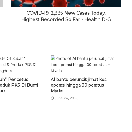
COVID-19: 2,335 New Cases Today,
Highest Recorded So Far - Health D-G
bah” Pencetus
AI bantu peruncit jimat kos
roduk PKS Di Bumi
operasi hingga 30 peratus –
dom
Mydin
June 24, 2026