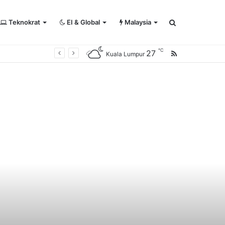
Teknokrat
EI & Global
Malaysia
Search
℃
27
RSS
Kuala Lumpur
for