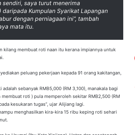
h sendiri, saya turut menerima
) daripada Kumpulan Syarikat Lapangan
abur dengan perniagaan ini”, tambah
ya mata itu.
n kilang membuat roti naan itu kerana impiannya untuk
i.
enyediakan peluang pekerjaan kepada 91 orang kakitangan,
aki adalah sebanyak RMB5,000 (RM 3,100), manakala bagi
n membuat roti ) pula memperoleh sekitar RMB2,500 (RM
a kesukaran tugas”, ujar Alijiang lagi.
mampu menghasilkan kira-kira 15 ribu keping roti sehari
nut.