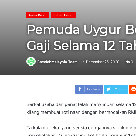
Kedai Runcit
Pilihan Editor
Pemuda Uygur Be
Gaji Selama 12 T
BacalahMalaysia Team
December 25, 2020
0
Facebook
Twitter
Berkat usaha dan penat lelah menyimpan selama 12 
kilang membuat roti naan dengan bermodalkan RMB
Tatkala mereka yang seusia dengannya sibuk memi
persekolahan, Ailijiang yang ketika itu berumur 17 