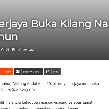
rjaya Buka Kilang Na
ahun
106
1 minute read
Reddit
Share via Email
Print
tahun Ailijiang Abdul Aini, 29, akhirnya berjaya membuka
1 juta (RM 620,000).
lih hala tuju kehidupan masing-masing selepas tamat
tahun gigih bekerja sebagai pembuat roti naan.