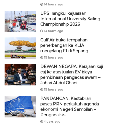
14 hours ago
UPSI rangkul kejuaraan
International University Sailing
Championship 2026
14 hours ago
Gulf Air buka tempahan
penerbangan ke KLIA
menjelang F1 di Sepang
15 hours ago
DEWAN NEGARA: Kerajaan kaji
caj ke atas jualan EV biaya
pembinaan pengecas awam –
Johari Abdul Ghani
15 hours ago
PANDANGAN: Kestabilan
pasca PRN perkukuh agenda
ekonomi Negeri Sembilan –
Penganalisis
4 days ago