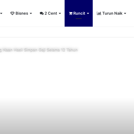
Bisnes
2 Cent
Runcit
Turun Naik
sity Sailing Championship 2026
g Naan Hasil Simpan Gaji Selama 12 Tahun