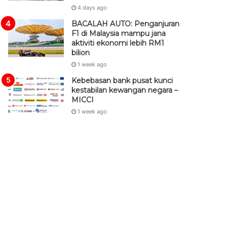
4 days ago
BACALAH AUTO: Penganjuran
F1 di Malaysia mampu jana
aktiviti ekonomi lebih RM1
bilion
1 week ago
Kebebasan bank pusat kunci
kestabilan kewangan negara –
MICCI
1 week ago