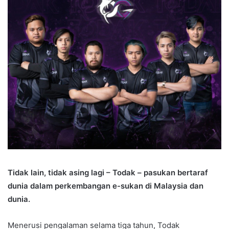
Tidak lain, tidak asing lagi – Todak – pasukan bertaraf
dunia dalam perkembangan e-sukan di Malaysia dan
dunia.
Menerusi pengalaman selama tiga tahun, Todak