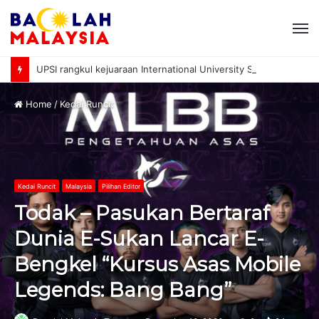
M
UPSI rangkul kejuaraan International University Sailing Championship 2026
Home
/
Kedai Runcit
Kedai Runcit
Malaysia
Pilihan Editor
Todak – Pasukan Bertaraf
Dunia E-Sukan Lancar E-
Bengkel “Kursus Asas Mobile
Legends: Bang Bang”