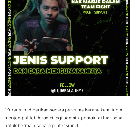
“Kursus ini diberikan secara percuma kerana kami ingin
menjemput lebih ramai lagi pemain-pemain di luar sana
untuk bermain secara professional.