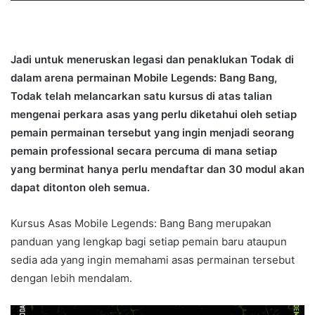
Jadi untuk meneruskan legasi dan penaklukan Todak di
dalam arena permainan Mobile Legends: Bang Bang,
Todak telah melancarkan satu kursus di atas talian
mengenai perkara asas yang perlu diketahui oleh setiap
pemain permainan tersebut yang ingin menjadi seorang
pemain professional secara percuma di mana setiap
yang berminat hanya perlu mendaftar dan 30 modul akan
dapat ditonton oleh semua.
Kursus Asas Mobile Legends: Bang Bang merupakan
panduan yang lengkap bagi setiap pemain baru ataupun
sedia ada yang ingin memahami asas permainan tersebut
dengan lebih mendalam.