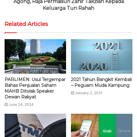
Agong, Raja Permaisuri Zahir Takziah Kepada
Keluarga Tun Rahah
Related Articles
PARLIMEN: Usul Tergempar
2021 Tahun Bangkit Kembali
Bahas Penjualan Saham
– Peguam Muda Kampung
MAHB Ditolak Speaker
January 2, 2021
Dewan Rakyat
June 24, 2024