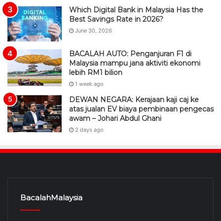
Which Digital Bank in Malaysia Has the
Best Savings Rate in 2026?
June 30, 2026
BACALAH AUTO: Penganjuran F1 di
Malaysia mampu jana aktiviti ekonomi
lebih RM1 bilion
1 week ago
DEWAN NEGARA: Kerajaan kaji caj ke
atas jualan EV biaya pembinaan pengecas
awam – Johari Abdul Ghani
2 days ago
BacalahMalaysia