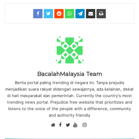
BacalahMalaysia Team
Berita portal paling trending di negara ini. Tanpa prejudis
menjadikan suara rakyat didengari sewajarnya, ada kelainan, dekat
di hati masyarakat dan pemerintah. Currently the country's most
trending news portal. Prejudice free website that prioritizes and
listens to the voice of the people with a difference, community
and authority friendly
F
I
W
a
T
Y
n
e
c
w
o
s