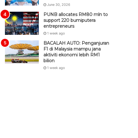
June 30, 2026
PUNB allocates RM80 mln to
support 220 bumiputera
entrepreneurs
1 week ago
BACALAH AUTO: Penganjuran
F1 di Malaysia mampu jana
aktiviti ekonomi lebih RM1
bilion
1 week ago