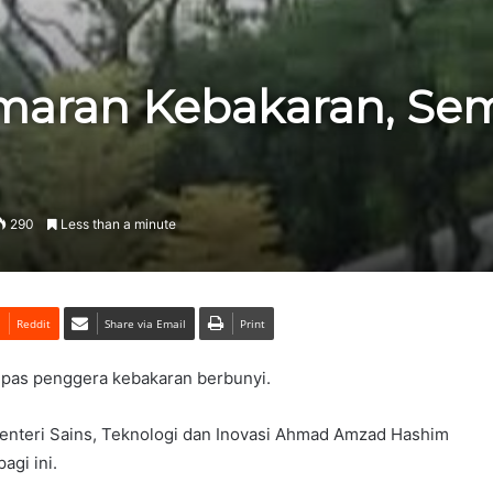
maran Kebakaran, Sem
290
Less than a minute
Reddit
Share via Email
Print
pas penggera kebakaran berbunyi.
 Menteri Sains, Teknologi dan Inovasi Ahmad Amzad Hashim
agi ini.