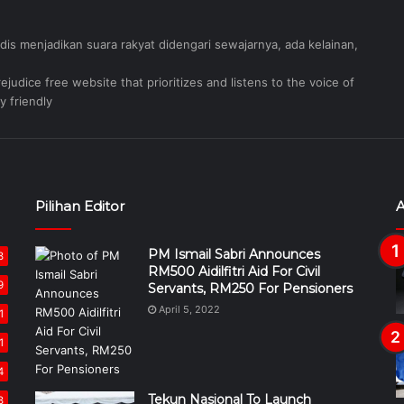
judis menjadikan suara rakyat didengari sewajarnya, ada kelainan,
judice free website that prioritizes and listens to the voice of
y friendly
Pilihan Editor
A
PM Ismail Sabri Announces
8
RM500 Aidilfitri Aid For Civil
9
Servants, RM250 For Pensioners
April 5, 2022
1
1
4
Tekun Nasional To Launch
8