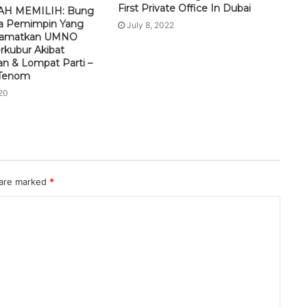
First Private Office In Dubai
AH MEMILIH: Bung
ra Pemimpin Yang
July 8, 2022
elamatkan UMNO
rkubur Akibat
n & Lompat Parti –
Tenom
20
 are marked
*