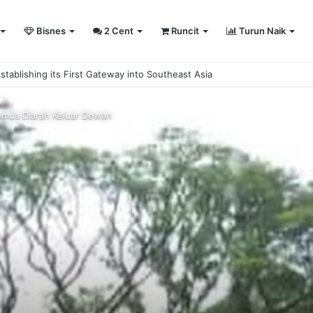
Bisnes
2 Cent
Runcit
Turun Naik
sity Sailing Championship 2026
emua Diarah Keluar Dewan