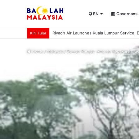
EN
Governans
UPSI rangkul kejuaraan International Univer
Kini Tular
Home
/
Malaysia
/
Dewan Rakyat: Amaran Kebakaran, S