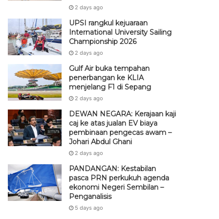
2 days ago
UPSI rangkul kejuaraan
International University Sailing
Championship 2026
2 days ago
Gulf Air buka tempahan
penerbangan ke KLIA
menjelang F1 di Sepang
2 days ago
DEWAN NEGARA: Kerajaan kaji
caj ke atas jualan EV biaya
pembinaan pengecas awam –
Johari Abdul Ghani
2 days ago
PANDANGAN: Kestabilan
pasca PRN perkukuh agenda
ekonomi Negeri Sembilan –
Penganalisis
5 days ago