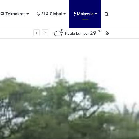
Teknokrat
EI & Global
Malaysia
Search
℃
29
RSS
Kuala Lumpur
for