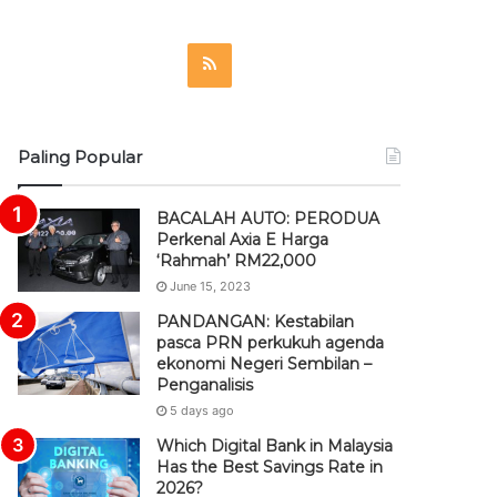
R
S
S
Paling Popular
BACALAH AUTO: PERODUA
Perkenal Axia E Harga
‘Rahmah’ RM22,000
June 15, 2023
PANDANGAN: Kestabilan
pasca PRN perkukuh agenda
ekonomi Negeri Sembilan –
Penganalisis
5 days ago
Which Digital Bank in Malaysia
Has the Best Savings Rate in
2026?