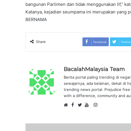
bangunan Parlimen dan tidak menggunakan lif,” kat
Katanya, kejadian seumpama ini merupakan yang pe
BERNAMA
Share
Facebook
Twitter
BacalahMalaysia Team
Berita portal paling trending di nega
sewajarnya, ada kelainan, dekat di h
trending news portal. Prejudice free 
with a difference, community and aut
F
I
W
a
T
Y
n
e
c
w
o
s
b
e
i
u
t
s
b
t
T
a