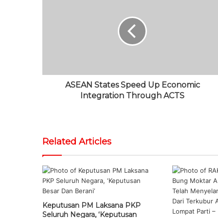
i
o
t
u
g
t
o
e
b
r
e
k
r
e
a
m
ASEAN States Speed Up Economic
Integration Through ACTS
Related Articles
Keputusan PM Laksana PKP
Seluruh Negara, ‘Keputusan