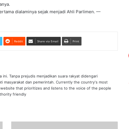
anya.
rtama dialaminya sejak menjadi Ahli Parlimen. —
Reddit
Share via Email
Print
ra ini. Tanpa prejudis menjadikan suara rakyat didengari
ati masyarakat dan pemerintah. Currently the country's most
website that prioritizes and listens to the voice of the people
hority friendly