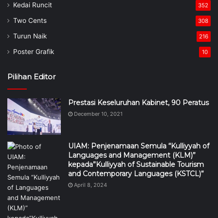
Kedai Runcit
352
Two Cents
308
Turun Naik
216
Poster Grafik
10
Pilihan Editor
Prestasi Keseluruhan Kabinet, 90 Peratus
December 10, 2021
UIAM: Penjenamaan Semula “Kulliyyah of
Languages and Management (KLM)”
kepada”Kulliyyah of Sustainable Tourism
and Contemporary Languages (KSTCL)”
April 8, 2024