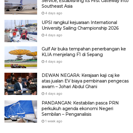
Service, Establishing its First Gateway into
Southeast Asia
4 days ago
UPSI rangkul kejuaraan International
University Sailing Championship 2026
4 days ago
Gulf Air buka tempahan penerbangan ke
KLIA menjelang F1 di Sepang
4 days ago
DEWAN NEGARA: Kerajaan kaji caj ke
atas jualan EV biaya pembinaan pengecas
awam – Johari Abdul Ghani
4 days ago
PANDANGAN: Kestabilan pasca PRN
perkukuh agenda ekonomi Negeri
Sembilan – Penganalisis
1 week ago