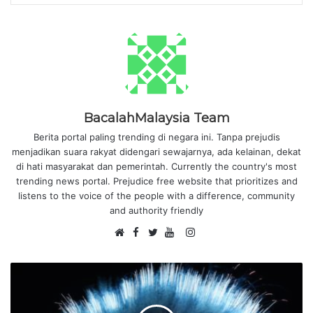
BacalahMalaysia Team
Berita portal paling trending di negara ini. Tanpa prejudis
menjadikan suara rakyat didengari sewajarnya, ada kelainan, dekat
di hati masyarakat dan pemerintah. Currently the country's most
trending news portal. Prejudice free website that prioritizes and
listens to the voice of the people with a difference, community
and authority friendly
F
I
W
a
T
Y
n
e
c
w
o
s
b
e
i
u
t
s
b
t
T
a
i
o
t
u
g