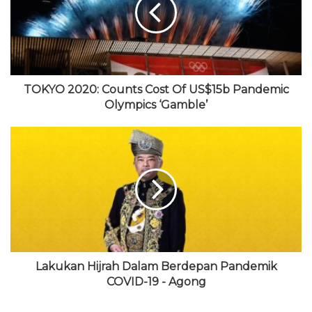
t
o
e
b
r
e
k
r
e
a
m
TOKYO 2020: Counts Cost Of US$15b Pandemic
Olympics ‘Gamble’
Lakukan Hijrah Dalam Berdepan Pandemik
COVID-19 - Agong