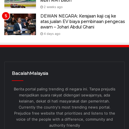
lebih RM1 bilion
2 weeks ago
DEWAN NEGARA: Kerajaan kaji caj ke
atas jualan EV biaya pembinaan pengecas
awam – Johari Abdul Ghani
4 days ago
BacalahMalaysia
Berita portal paling trending di negara ini. Tanpa prejudis
menjadikan suara rakyat didengari sewajarnya, ada
kelainan, dekat di hati masyarakat dan pemerintah.
Currently the country's most trending news portal.
Prejudice free website that prioritizes and listens to the
voice of the people with a difference, community and
authority friendly