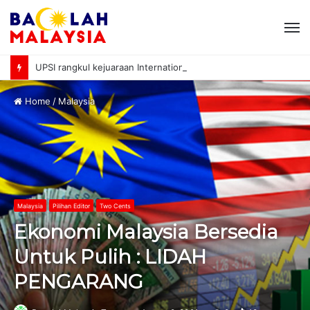
M
UPSI rangkul kejuaraan International University Sailing Championship 2026
Home
/
Malaysia
Malaysia
Pilihan Editor
Two Cents
Ekonomi Malaysia Bersedia
Untuk Pulih : LIDAH
PENGARANG