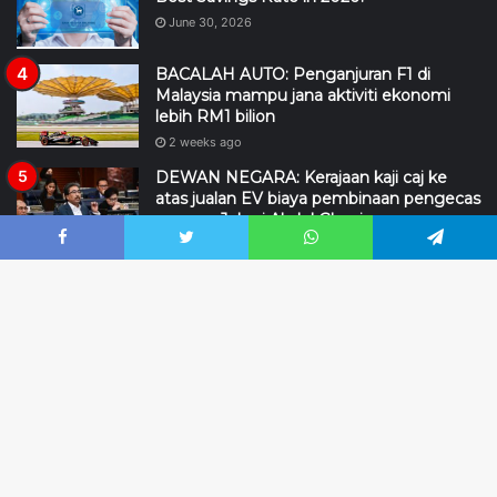
June 30, 2026
BACALAH AUTO: Penganjuran F1 di
Malaysia mampu jana aktiviti ekonomi
lebih RM1 bilion
2 weeks ago
DEWAN NEGARA: Kerajaan kaji caj ke
atas jualan EV biaya pembinaan pengecas
awam – Johari Abdul Ghani
4 days ago
Facebook
Twitter
WhatsApp
Telegram
2026 © Hakcipta Terpelihara |
BacalahMalaysia.my
B
design
XC
II
TECH
to
DMCA
Editorial
Hubungi Kami
Penafian
Pengiklanan
t
b
RSS