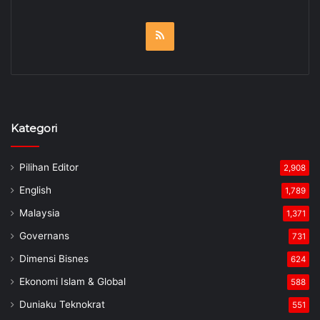
RSS
Kategori
Pilihan Editor
2,908
English
1,789
Malaysia
1,371
Governans
731
Dimensi Bisnes
624
Ekonomi Islam & Global
588
Duniaku Teknokrat
551