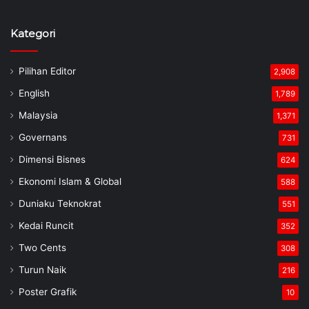
Kategori
Pilihan Editor
2,908
English
1,789
Malaysia
1,371
Governans
731
Dimensi Bisnes
624
Ekonomi Islam & Global
588
Duniaku Teknokrat
551
Kedai Runcit
352
Two Cents
308
Turun Naik
216
Poster Grafik
10