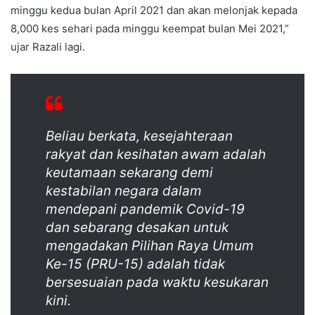
minggu kedua bulan April 2021 dan akan melonjak kepada
8,000 kes sehari pada minggu keempat bulan Mei 2021,”
ujar Razali lagi.
Beliau berkata, kesejahteraan
rakyat dan kesihatan awam adalah
keutamaan sekarang demi
kestabilan negara dalam
mendepani pandemik Covid-19
dan sebarang desakan untuk
mengadakan Pilihan Raya Umum
Ke-15 (PRU-15) adalah tidak
bersesuaian pada waktu kesukaran
kini.