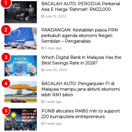
BACALAH AUTO: PERODUA Perkenal
Axia E Harga ‘Rahmah’ RM22,000
June 15, 2023
PANDANGAN: Kestabilan pasca PRN
perkukuh agenda ekonomi Negeri
Sembilan – Penganalisis
5 days ago
Which Digital Bank in Malaysia Has the
Best Savings Rate in 2026?
June 30, 2026
BACALAH AUTO: Penganjuran F1 di
Malaysia mampu jana aktiviti ekonomi
lebih RM1 bilion
1 week ago
PUNB allocates RM80 mln to support
220 bumiputera entrepreneurs
1 week ago