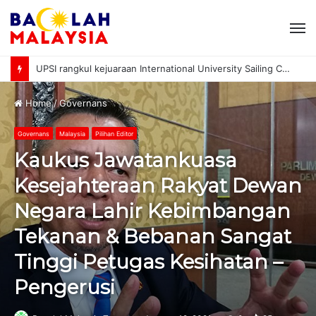
M
UPSI rangkul kejuaraan International University Sailing Championship 2026
Home
/
Governans
Governans
Malaysia
Pilihan Editor
Kaukus Jawatankuasa
Kesejahteraan Rakyat Dewan
Negara Lahir Kebimbangan
Tekanan & Bebanan Sangat
Tinggi Petugas Kesihatan –
Pengerusi