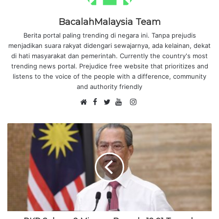
BacalahMalaysia Team
Berita portal paling trending di negara ini. Tanpa prejudis
menjadikan suara rakyat didengari sewajarnya, ada kelainan, dekat
di hati masyarakat dan pemerintah. Currently the country's most
trending news portal. Prejudice free website that prioritizes and
listens to the voice of the people with a difference, community
and authority friendly
F
I
W
a
T
Y
n
e
c
w
o
s
b
e
i
u
t
s
b
t
T
a
i
o
t
u
g
t
o
e
b
r
e
k
r
e
a
m