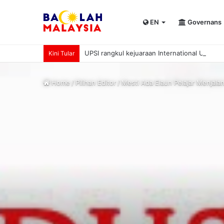
EN
Governans
UPSI rangkul kejuaraan International Univer
Kini Tular
Home
/
Pilihan Editor
/
Mesti Ada Elaun Pelajar Menjalan