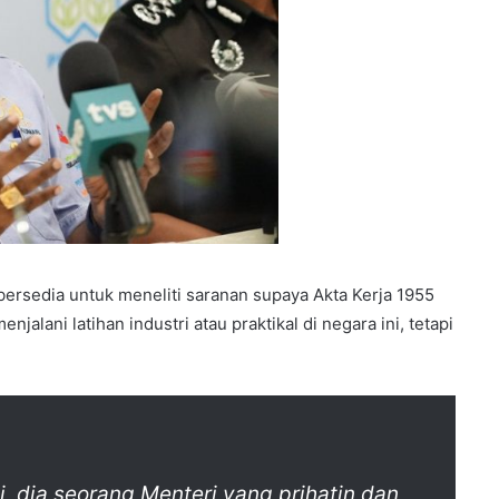
ersedia untuk meneliti saranan supaya Akta Kerja 1955
alani latihan industri atau praktikal di negara ini, tetapi
i, dia seorang Menteri yang prihatin dan