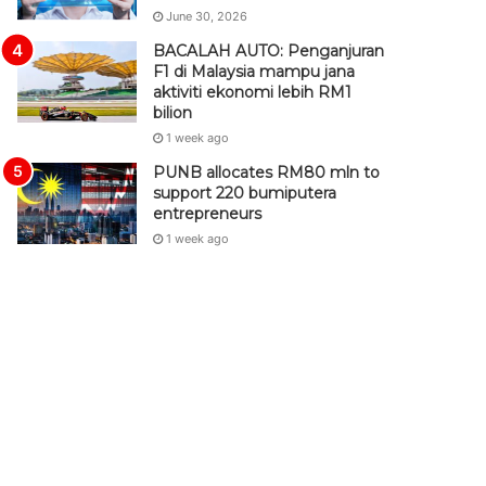
June 30, 2026
BACALAH AUTO: Penganjuran
F1 di Malaysia mampu jana
aktiviti ekonomi lebih RM1
bilion
1 week ago
PUNB allocates RM80 mln to
support 220 bumiputera
entrepreneurs
1 week ago