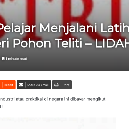
elajar Menjalani Latih
eri Pohon Teliti – L
1 minute read
Reddit
Share via Email
Print
ndustri atau praktikal di negara ini dibayar mengikut
 !