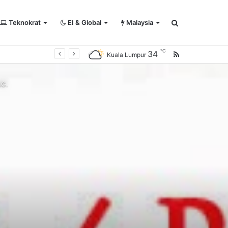
Teknokrat
EI & Global
Malaysia
Search
℃
34
RSS
Kuala Lumpur
for
NG.