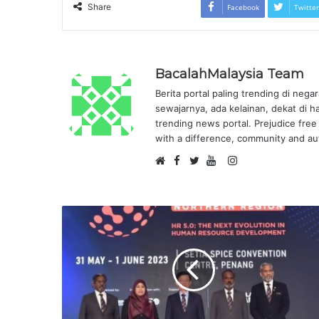
Share
Facebook
Twitter
BacalahMalaysia Team
Berita portal paling trending di nega
sewajarnya, ada kelainan, dekat di h
trending news portal. Prejudice free 
with a difference, community and aut
F
I
W
a
T
Y
n
e
c
w
o
s
b
e
i
u
t
s
b
t
T
a
i
o
t
u
g
t
o
e
b
r
e
k
r
e
a
m