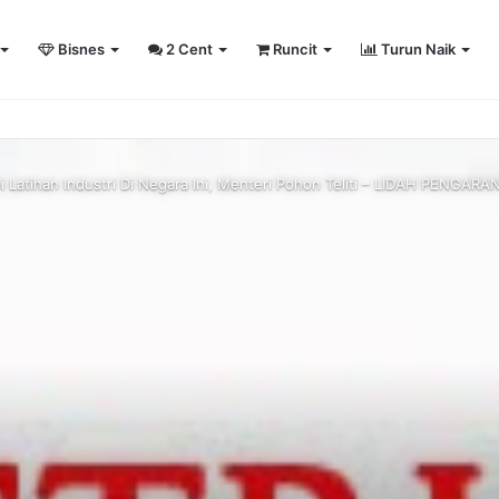
Bisnes
2 Cent
Runcit
Turun Naik
sity Sailing Championship 2026
i Latihan Industri Di Negara Ini, Menteri Pohon Teliti – LIDAH PENGARA