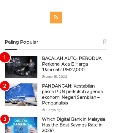
R
S
S
Paling Popular
BACALAH AUTO: PERODUA
Perkenal Axia E Harga
‘Rahmah’ RM22,000
June 15, 2023
PANDANGAN: Kestabilan
pasca PRN perkukuh agenda
ekonomi Negeri Sembilan –
Penganalisis
5 days ago
Which Digital Bank in Malaysia
Has the Best Savings Rate in
2026?