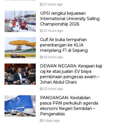
21 hours ago
UPSI rangkul kejuaraan
International University Sailing
Championship 2026
22 hours ago
Gulf Air buka tempahan
penerbangan ke KLIA
menjelang F1 di Sepang
23 hours ago
DEWAN NEGARA: Kerajaan kaji
caj ke atas jualan EV biaya
pembinaan pengecas awam –
Johari Abdul Ghani
23 hours ago
PANDANGAN: Kestabilan
pasca PRN perkukuh agenda
ekonomi Negeri Sembilan –
Penganalisis
5 days ago