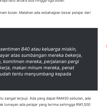
ja iaitu antara dua hingga tiga bulan.
a enam bulan. Malahan ada sebahagian besar pelajar dari
sentimen B40 atau keluarga miskin,
dibayar atas sumbangan mereka bekerja,
, komitmen mereka, perjalanan pergi
 kerja, makan minum mereka, penat
 sudah tentu menyumbang kepada
Itu sangat terpuji. Ada yang dapat RM450 sebulan, ada
k lumayan ada pelajar yang terima sehingga RM1,500