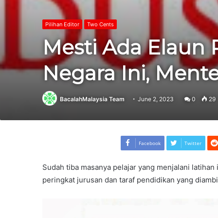
Pilihan Editor
Two Cents
Mesti Ada Elaun P
Negara Ini, Ment
BacalahMalaysia Team
June 2, 2023
0
29
Facebook
Twitter
Sudah tiba masanya pelajar yang menjalani latihan i
peringkat jurusan dan taraf pendidikan yang diambil