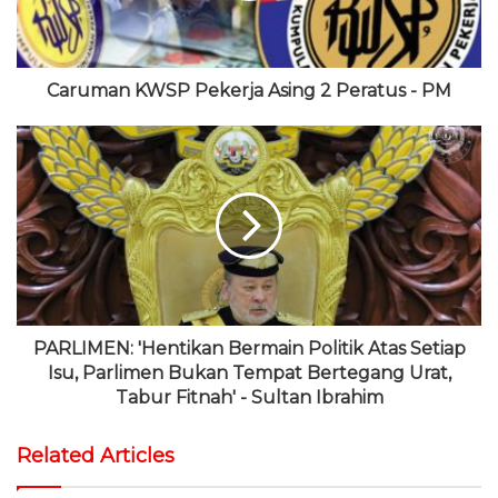
m
Caruman KWSP Pekerja Asing 2 Peratus - PM
PARLIMEN: 'Hentikan Bermain Politik Atas Setiap
Isu, Parlimen Bukan Tempat Bertegang Urat,
Tabur Fitnah' - Sultan Ibrahim
Related Articles