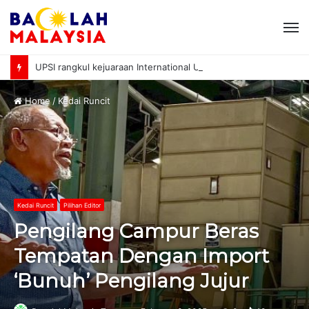
M
UPSI rangkul kejuaraan International University Sailing Championship 2026
Home
/
Kedai Runcit
Kedai Runcit
Pilihan Editor
Pengilang Campur Beras
Tempatan Dengan Import
‘Bunuh’ Pengilang Jujur