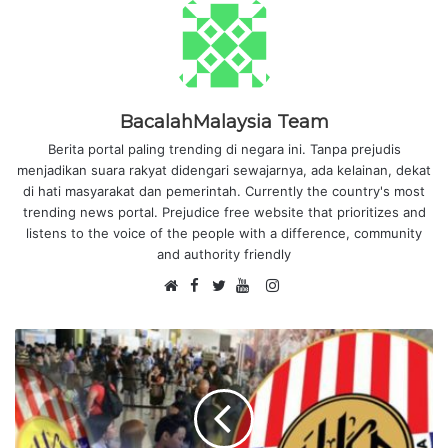
BacalahMalaysia Team
Berita portal paling trending di negara ini. Tanpa prejudis
menjadikan suara rakyat didengari sewajarnya, ada kelainan, dekat
di hati masyarakat dan pemerintah. Currently the country's most
trending news portal. Prejudice free website that prioritizes and
listens to the voice of the people with a difference, community
and authority friendly
F
I
W
a
T
Y
n
e
c
w
o
s
b
e
i
u
t
s
b
t
T
a
i
o
t
u
g
t
o
e
b
r
e
k
r
e
a