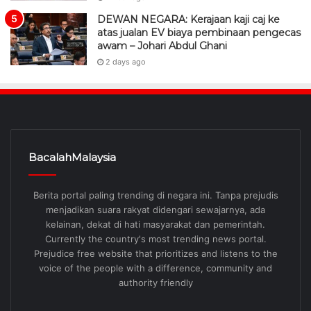
DEWAN NEGARA: Kerajaan kaji caj ke
atas jualan EV biaya pembinaan pengecas
awam – Johari Abdul Ghani
2 days ago
BacalahMalaysia
Berita portal paling trending di negara ini. Tanpa prejudis
menjadikan suara rakyat didengari sewajarnya, ada
kelainan, dekat di hati masyarakat dan pemerintah.
Currently the country's most trending news portal.
Prejudice free website that prioritizes and listens to the
voice of the people with a difference, community and
authority friendly