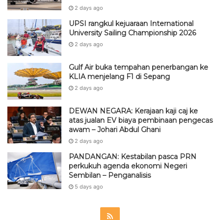
2 days ago
UPSI rangkul kejuaraan International
University Sailing Championship 2026
2 days ago
Gulf Air buka tempahan penerbangan ke
KLIA menjelang F1 di Sepang
2 days ago
DEWAN NEGARA: Kerajaan kaji caj ke
atas jualan EV biaya pembinaan pengecas
awam – Johari Abdul Ghani
2 days ago
PANDANGAN: Kestabilan pasca PRN
perkukuh agenda ekonomi Negeri
Sembilan – Penganalisis
5 days ago
R