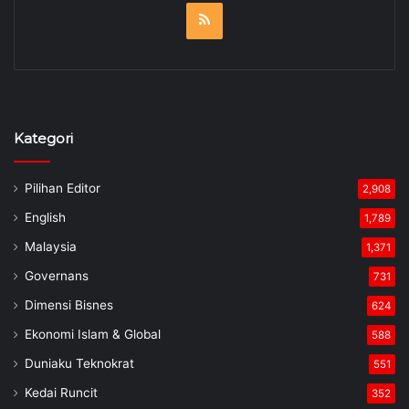
RSS
Kategori
Pilihan Editor
2,908
English
1,789
Malaysia
1,371
Governans
731
Dimensi Bisnes
624
Ekonomi Islam & Global
588
Duniaku Teknokrat
551
Kedai Runcit
352