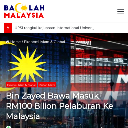
M
UPSI rangkul kejuaraan International University Sailing Championship 2026
Home
/
Ekonomi Islam & Global
Ekonomi Islam & Global
Pilihan Editor
Bin Zayed Bawa Masuk
RM100 Bilion Pelaburan Ke
Malaysia