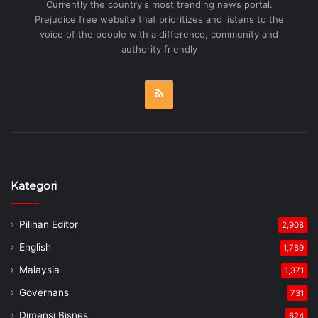
Currently the country's most trending news portal.
Prejudice free website that prioritizes and listens to the
voice of the people with a difference, community and
authority friendly
RSS
Kategori
Pilihan Editor
2,908
English
1,789
Malaysia
1,371
Governans
731
Dimensi Bisnes
624