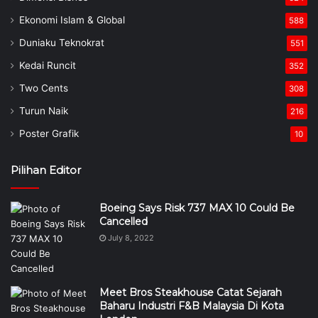
Ekonomi Islam & Global
588
Duniaku Teknokrat
551
Kedai Runcit
352
Two Cents
308
Turun Naik
216
Poster Grafik
10
Pilihan Editor
Boeing Says Risk 737 MAX 10 Could Be
Cancelled
July 8, 2022
Meet Bros Steakhouse Catat Sejarah
Baharu Industri F&B Malaysia Di Kota