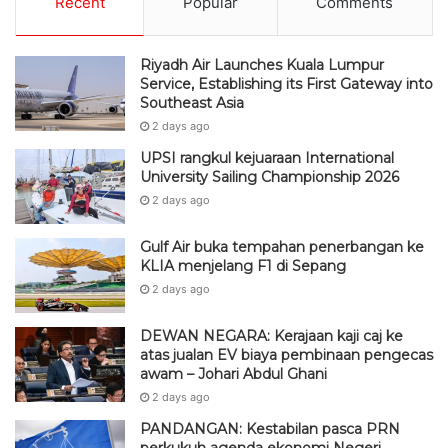
Recent
Popular
Comments
Riyadh Air Launches Kuala Lumpur
Service, Establishing its First Gateway into
Southeast Asia
2 days ago
UPSI rangkul kejuaraan International
University Sailing Championship 2026
2 days ago
Gulf Air buka tempahan penerbangan ke
KLIA menjelang F1 di Sepang
2 days ago
DEWAN NEGARA: Kerajaan kaji caj ke
atas jualan EV biaya pembinaan pengecas
awam – Johari Abdul Ghani
2 days ago
PANDANGAN: Kestabilan pasca PRN