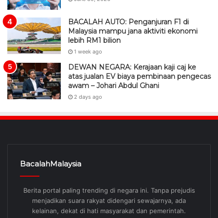
BACALAH AUTO: Penganjuran F1 di
Malaysia mampu jana aktiviti ekonomi
lebih RM1 bilion
1 week ago
DEWAN NEGARA: Kerajaan kaji caj ke
atas jualan EV biaya pembinaan pengecas
awam – Johari Abdul Ghani
2 days ago
BacalahMalaysia
Berita portal paling trending di negara ini. Tanpa prejudis
menjadikan suara rakyat didengari sewajarnya, ada
kelainan, dekat di hati masyarakat dan pemerintah.