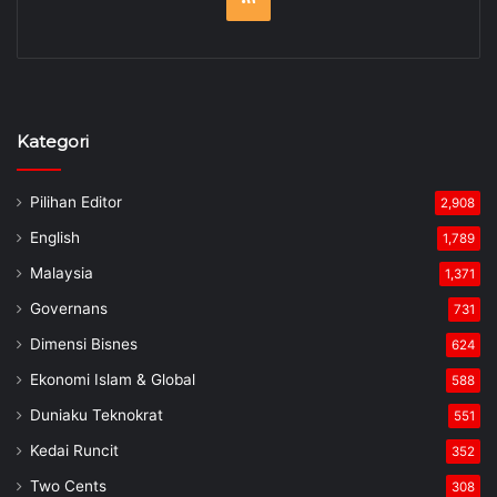
Kategori
Pilihan Editor
2,908
English
1,789
Malaysia
1,371
Governans
731
Dimensi Bisnes
624
Ekonomi Islam & Global
588
Duniaku Teknokrat
551
Kedai Runcit
352
Two Cents
308