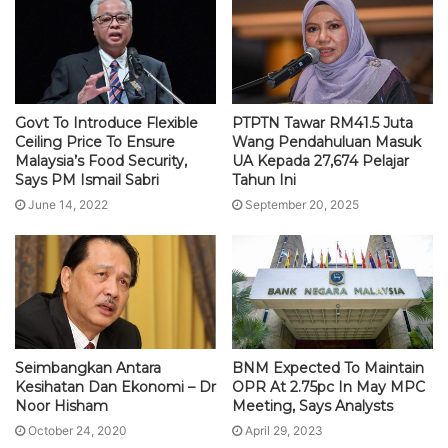
Govt To Introduce Flexible
PTPTN Tawar RM41.5 Juta
Ceiling Price To Ensure
Wang Pendahuluan Masuk
Malaysia’s Food Security,
UA Kepada 27,674 Pelajar
Says PM Ismail Sabri
Tahun Ini
June 14, 2022
September 20, 2025
Seimbangkan Antara
BNM Expected To Maintain
Kesihatan Dan Ekonomi – Dr
OPR At 2.75pc In May MPC
Noor Hisham
Meeting, Says Analysts
October 24, 2020
April 29, 2023