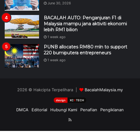
June 30, 2026
BACALAH AUTO: Penganjuran F1 di
Malaysia mampu jana aktiviti ekonomi
lebih RM1 bilion
1 week ago
PUNB allocates RM80 mln to support
220 bumiputera entrepreneurs
1 week ago
2026 © Hakcipta Terpelihara |
BacalahMalaysia.my
design
XC
II
TECH
DMCA
Editorial
Hubungi Kami
Penafian
Pengiklanan
RSS