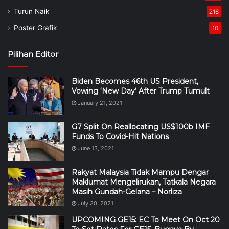
Turun Naik
216
Poster Grafik
10
Pilihan Editor
Biden Becomes 46th US President,
Vowing ‘New Day’ After Trump Tumult
January 21, 2021
G7 Split On Reallocating US$100b IMF
Funds To Covid-Hit Nations
June 13, 2021
Rakyat Malaysia Tidak Mampu Dengar
Maklumat Mengelirukan, Tatkala Negara
Masih Gundah-Gelana – Norliza
July 30, 2021
UPCOMING GE15: EC To Meet On Oct 20