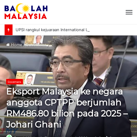
M
UPSI rangkul kejuaraan International University Sailing Championship 2026
Home
/
Governans
Governans
Eksport Malaysia ke negara
anggota CPTPP berjumlah
RM486.80 bilion pada 2025 –
Johari Ghani