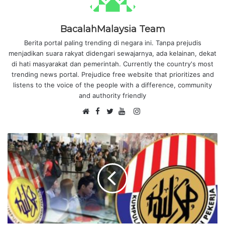
BacalahMalaysia Team
Berita portal paling trending di negara ini. Tanpa prejudis
menjadikan suara rakyat didengari sewajarnya, ada kelainan, dekat
di hati masyarakat dan pemerintah. Currently the country's most
trending news portal. Prejudice free website that prioritizes and
listens to the voice of the people with a difference, community
and authority friendly
F
I
W
a
T
Y
n
e
c
w
o
s
b
e
i
u
t
s
b
t
T
a
i
o
t
u
g
t
o
e
b
r
e
k
r
e
a
m