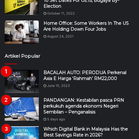
To Set Dates For GE15, Bugaya By-
Election
October 11, 2022
Home Office: Some Workers In The US
Are Holding Down Four Jobs
August 24, 2021
Artikel Popular
BACALAH AUTO: PERODUA Perkenal
Axia E Harga ‘Rahmah’ RM22,000
June 15, 2023
PANDANGAN: Kestabilan pasca PRN
perkukuh agenda ekonomi Negeri
Sembilan – Penganalisis
5 days ago
Which Digital Bank in Malaysia Has the
Best Savings Rate in 2026?