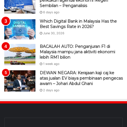
perkukuh agenda ekonomi Negeri
Sembilan – Penganalisis
6 days ago
Which Digital Bank in Malaysia Has the
Best Savings Rate in 2026?
June 30, 2026
BACALAH AUTO: Penganjuran F1 di
Malaysia mampu jana aktiviti ekonomi
lebih RM1 bilion
1 week ago
DEWAN NEGARA: Kerajaan kaji caj ke
atas jualan EV biaya pembinaan pengecas
awam – Johari Abdul Ghani
2 days ago