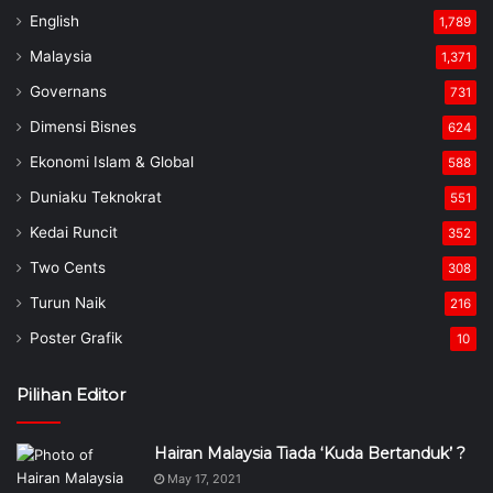
English
1,789
Malaysia
1,371
Governans
731
Dimensi Bisnes
624
Ekonomi Islam & Global
588
Duniaku Teknokrat
551
Kedai Runcit
352
Two Cents
308
Turun Naik
216
Poster Grafik
10
Pilihan Editor
Hairan Malaysia Tiada ‘Kuda Bertanduk’ ?
May 17, 2021