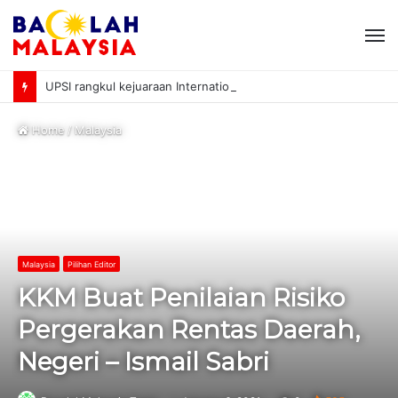
M
UPSI rangkul kejuaraan International University Sailing Championship 2026
Home
/
Malaysia
Malaysia
Pilihan Editor
KKM Buat Penilaian Risiko
Pergerakan Rentas Daerah,
Negeri – Ismail Sabri