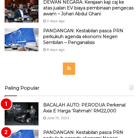
DEWAN NEGARA: Kerajaan kaji caj ke
atas jualan EV biaya pembinaan pengecas
awam – Johari Abdul Ghani
2 days ago
PANDANGAN: Kestabilan pasca PRN
perkukuh agenda ekonomi Negeri
Sembilan – Penganalisis
6 days ago
R
S
Paling Popular
S
BACALAH AUTO: PERODUA Perkenal
Axia E Harga ‘Rahmah’ RM22,000
June 15, 2023
PANDANGAN: Kestabilan pasca PRN