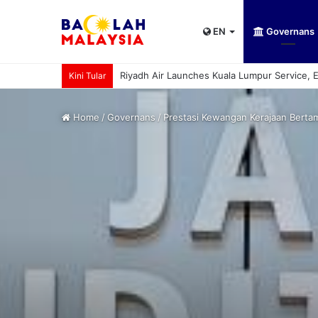
EN
Governans
UPSI rangkul kejuaraan International Univer
Kini Tular
Home
/
Governans
/
Prestasi Kewangan Kerajaan Bertam