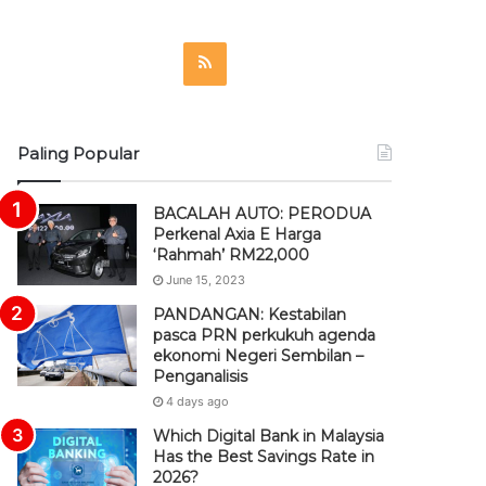
R
S
S
Paling Popular
BACALAH AUTO: PERODUA
Perkenal Axia E Harga
‘Rahmah’ RM22,000
June 15, 2023
PANDANGAN: Kestabilan
pasca PRN perkukuh agenda
ekonomi Negeri Sembilan –
Penganalisis
4 days ago
Which Digital Bank in Malaysia
Has the Best Savings Rate in
2026?