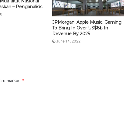
uafakat Nasional
askan – Penganalisis
20
JPMorgan: Apple Music, Gaming
To Bring In Over US$8b In
Revenue By 2025
June 14, 2022
 are marked
*