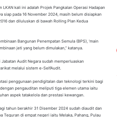
an LKAN kali ini adalah Projek Pangkalan Operasi Hadapan
ya siap pada 16 November 2024, masih belum disiapkan
2016 dan diluluskan di bawah Rolling Plan Kedua
n pembinaan Bangunan Penempatan Semula (BPS), ‘main
embinaan jeti yang belum dimulakan,” katanya.
ini Jabatan Audit Negara sudah memperluaskan
rikat melalui sistem e-SelfAudit.
asi penggunaan pendigitalan dan teknologi terkini bagi
dengan pengauditan meliputi tiga elemen utama iaitu
han aspek tatakelola dan prestasi kewangan.
gi tahun berakhir 31 Disember 2024 sudah diaudit dan
pa Teguran di empat negeri iaitu Melaka, Pahang, Pulau