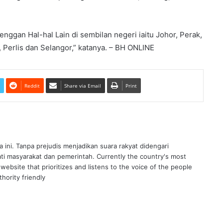
ggan Hal-hal Lain di sembilan negeri iaitu Johor, Perak,
 Perlis dan Selangor,” katanya. – BH ONLINE
Reddit
Share via Email
Print
ra ini. Tanpa prejudis menjadikan suara rakyat didengari
ati masyarakat dan pemerintah. Currently the country's most
website that prioritizes and listens to the voice of the people
hority friendly