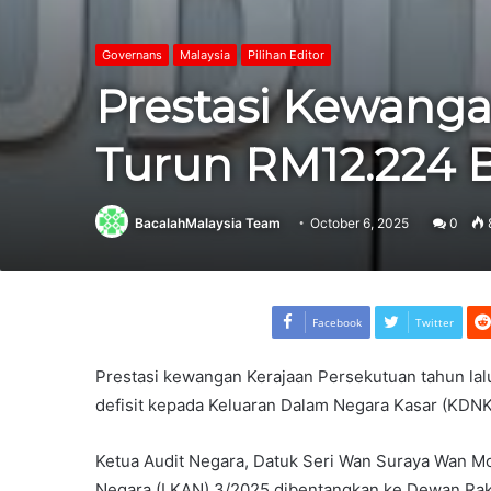
Governans
Malaysia
Pilihan Editor
Prestasi Kewanga
Turun RM12.224 B
BacalahMalaysia Team
October 6, 2025
0
Facebook
Twitter
Prestasi kewangan Kerajaan Persekutuan tahun lal
defisit kepada Keluaran Dalam Negara Kasar (KDN
Ketua Audit Negara, Datuk Seri Wan Suraya Wan Mo
Negara (LKAN) 3/2025 dibentangkan ke Dewan Rakya