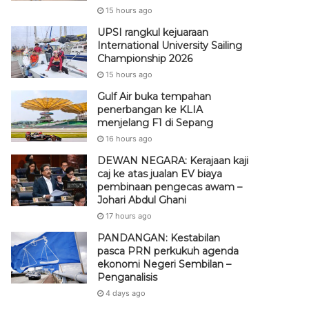
15 hours ago
UPSI rangkul kejuaraan
International University Sailing
Championship 2026
15 hours ago
Gulf Air buka tempahan
penerbangan ke KLIA
menjelang F1 di Sepang
16 hours ago
DEWAN NEGARA: Kerajaan kaji
caj ke atas jualan EV biaya
pembinaan pengecas awam –
Johari Abdul Ghani
17 hours ago
PANDANGAN: Kestabilan
pasca PRN perkukuh agenda
ekonomi Negeri Sembilan –
Penganalisis
4 days ago