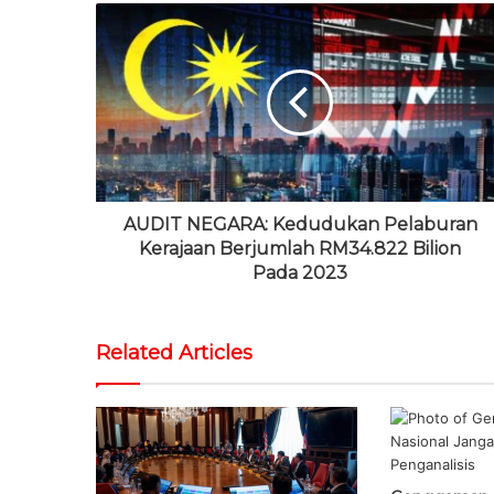
b
e
i
u
t
s
b
t
T
a
i
o
t
u
g
t
o
e
b
r
e
k
r
e
a
m
AUDIT NEGARA: Kedudukan Pelaburan
Kerajaan Berjumlah RM34.822 Bilion
Pada 2023
Related Articles