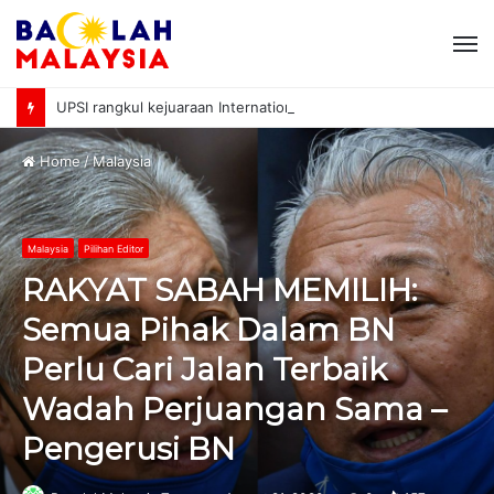
M
UPSI rangkul kejuaraan International University Sailing Championship 2026
Home
/
Malaysia
Malaysia
Pilihan Editor
RAKYAT SABAH MEMILIH:
Semua Pihak Dalam BN
Perlu Cari Jalan Terbaik
Wadah Perjuangan Sama –
Pengerusi BN