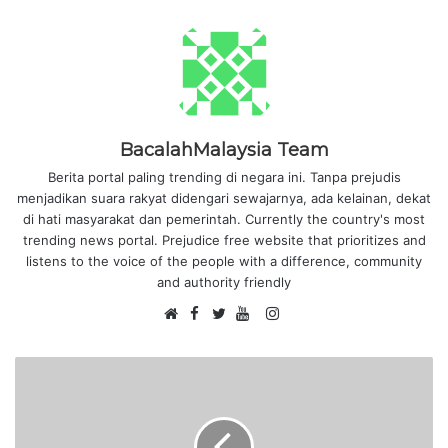
BacalahMalaysia Team
Berita portal paling trending di negara ini. Tanpa prejudis
menjadikan suara rakyat didengari sewajarnya, ada kelainan, dekat
di hati masyarakat dan pemerintah. Currently the country's most
trending news portal. Prejudice free website that prioritizes and
listens to the voice of the people with a difference, community
and authority friendly
F
I
W
a
T
Y
n
e
c
w
o
s
b
e
i
u
t
s
b
t
T
a
i
o
t
u
g
t
o
e
b
r