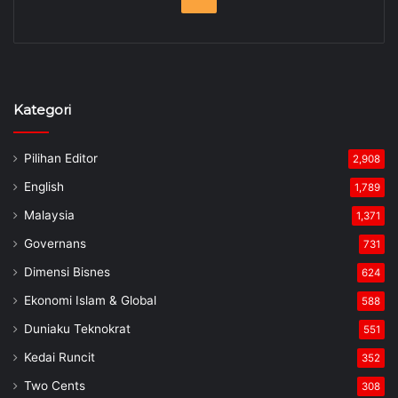
Kategori
Pilihan Editor
2,908
English
1,789
Malaysia
1,371
Governans
731
Dimensi Bisnes
624
Ekonomi Islam & Global
588
Duniaku Teknokrat
551
Kedai Runcit
352
Two Cents
308