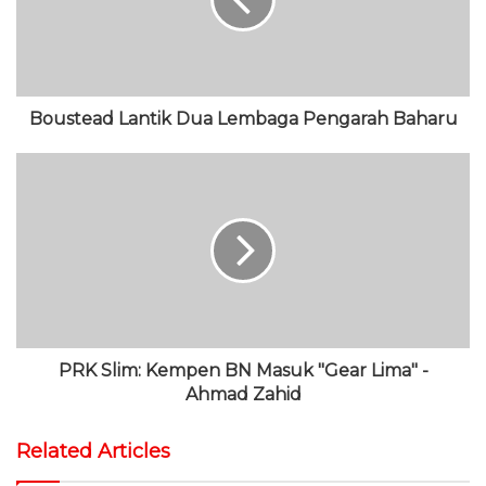
e
k
r
e
a
m
Boustead Lantik Dua Lembaga Pengarah Baharu
PRK Slim: Kempen BN Masuk "Gear Lima" -
Ahmad Zahid
Related Articles