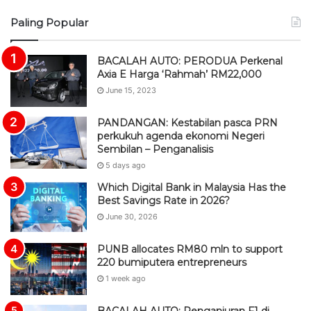
S
Paling Popular
S
BACALAH AUTO: PERODUA Perkenal
Axia E Harga ‘Rahmah’ RM22,000
June 15, 2023
PANDANGAN: Kestabilan pasca PRN
perkukuh agenda ekonomi Negeri
Sembilan – Penganalisis
5 days ago
Which Digital Bank in Malaysia Has the
Best Savings Rate in 2026?
June 30, 2026
PUNB allocates RM80 mln to support
220 bumiputera entrepreneurs
1 week ago