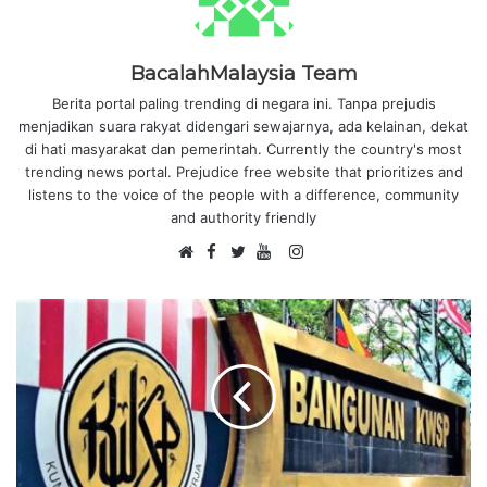
BacalahMalaysia Team
Berita portal paling trending di negara ini. Tanpa prejudis
menjadikan suara rakyat didengari sewajarnya, ada kelainan, dekat
di hati masyarakat dan pemerintah. Currently the country's most
trending news portal. Prejudice free website that prioritizes and
listens to the voice of the people with a difference, community
and authority friendly
F
I
W
a
T
Y
n
e
c
w
o
s
b
e
i
u
t
s
b
t
T
a
i
o
t
u
g
t
o
e
b
r
e
k
r
e
a
m