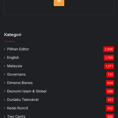
RSS
Kategori
Pilihan Editor
2,908
English
1,789
Malaysia
1,371
Governans
731
Dimensi Bisnes
624
Ekonomi Islam & Global
588
Duniaku Teknokrat
551
Kedai Runcit
352
Two Cents
308