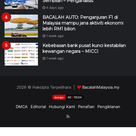
Sembilan – Penganalisis
4 days ago
BACALAH AUTO: Penganjuran F1 di
Malaysia mampu jana aktiviti ekonomi
lebih RM1 bilion
1 week ago
Kebebasan bank pusat kunci kestabilan
kewangan negara – MICCI
1 week ago
2026 © Hakcipta Terpelihara |
BacalahMalaysia.my
design
XC
II
TECH
DMCA
Editorial
Hubungi Kami
Penafian
Pengiklanan
RSS