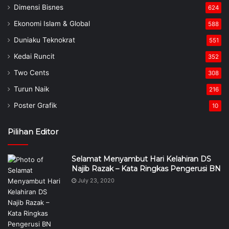
Dimensi Bisnes
624
Ekonomi Islam & Global
588
Duniaku Teknokrat
551
Kedai Runcit
352
Two Cents
308
Turun Naik
216
Poster Grafik
10
Pilihan Editor
Selamat Menyambut Hari Kelahiran DS
Najib Razak – Kata Ringkas Pengerusi BN
July 23, 2020