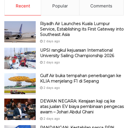
Recent
Popular
Comments
Riyadh Air Launches Kuala Lumpur
Service, Establishing its First Gateway into
Southeast Asia
2 days ago
UPSI rangkul kejuaraan International
University Sailing Championship 2026
2 days ago
Gulf Air buka tempahan penerbangan ke
KLIA menjelang F1 di Sepang
2 days ago
DEWAN NEGARA: Kerajaan kaji caj ke
atas jualan EV biaya pembinaan pengecas
awam – Johari Abdul Ghani
2 days ago
PANDANGAN: Kestabilan pasca PRN