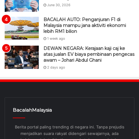
June 30, 2026
BACALAH AUTO: Penganjuran F1 di
Malaysia mampu jana aktiviti ekonomi
lebih RM1 bilion
1 week ago
DEWAN NEGARA: Kerajaan kaji caj ke
atas jualan EV biaya pembinaan pengecas
awam – Johari Abdul Ghani
2 days ago
BacalahMalaysia
Berita portal paling trending di negara ini. Tanpa prejudis
menjadikan suara rakyat didengari sewajarnya, ada