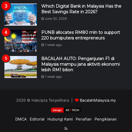
Which Digital Bank in Malaysia Has the
Best Savings Rate in 2026?
June 30, 2026
PUNB allocates RM80 mln to support
220 bumiputera entrepreneurs
1 week ago
BACALAH AUTO: Penganjuran F1 di
Malaysia mampu jana aktiviti ekonomi
lebih RM1 bilion
1 week ago
2026 © Hakcipta Terpelihara |
BacalahMalaysia.my
design
XC
II
TECH
DMCA
Editorial
Hubungi Kami
Penafian
Pengiklanan
RSS