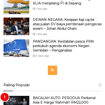
KLIA menjelang F1 di Sepang
1 day ago
DEWAN NEGARA: Kerajaan kaji caj ke
atas jualan EV biaya pembinaan pengecas
awam – Johari Abdul Ghani
1 day ago
PANDANGAN: Kestabilan pasca PRN
perkukuh agenda ekonomi Negeri
Sembilan – Penganalisis
5 days ago
R
S
Paling Popular
S
BACALAH AUTO: PERODUA Perkenal
Axia E Harga ‘Rahmah’ RM22,000