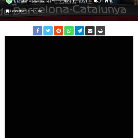
BacalahMalaysia Team
June 13, 2021
0
18
Less than a minute