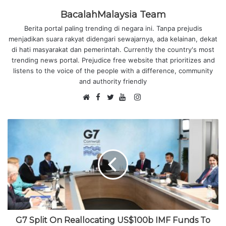
BacalahMalaysia Team
Berita portal paling trending di negara ini. Tanpa prejudis
menjadikan suara rakyat didengari sewajarnya, ada kelainan, dekat
di hati masyarakat dan pemerintah. Currently the country's most
trending news portal. Prejudice free website that prioritizes and
listens to the voice of the people with a difference, community
and authority friendly
F
I
W
a
T
Y
n
e
c
w
o
s
b
e
i
u
t
s
b
t
T
a
i
o
t
u
g
t
o
e
b
r
e
k
r
e
a
m
G7 Split On Reallocating US$100b IMF Funds To