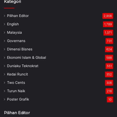
Kategori
Pilihan Editor
2,908
English
1,789
Malaysia
1,371
Governans
731
Dimensi Bisnes
624
Ekonomi Islam & Global
588
Duniaku Teknokrat
551
Kedai Runcit
352
Two Cents
308
Turun Naik
216
Poster Grafik
10
Pilihan Editor