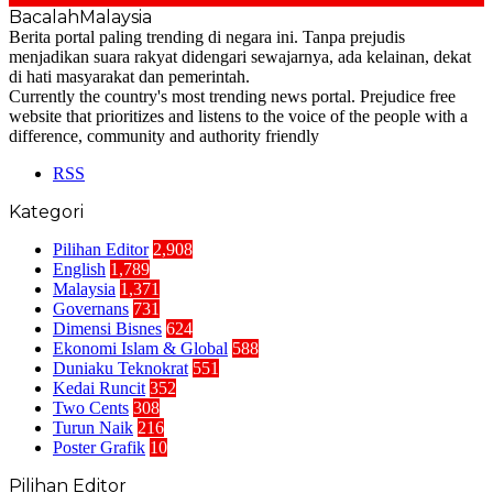
BacalahMalaysia
Berita portal paling trending di negara ini. Tanpa prejudis
menjadikan suara rakyat didengari sewajarnya, ada kelainan, dekat
di hati masyarakat dan pemerintah.
Currently the country's most trending news portal. Prejudice free
website that prioritizes and listens to the voice of the people with a
difference, community and authority friendly
RSS
Kategori
Pilihan Editor
2,908
English
1,789
Malaysia
1,371
Governans
731
Dimensi Bisnes
624
Ekonomi Islam & Global
588
Duniaku Teknokrat
551
Kedai Runcit
352
Two Cents
308
Turun Naik
216
Poster Grafik
10
Pilihan Editor