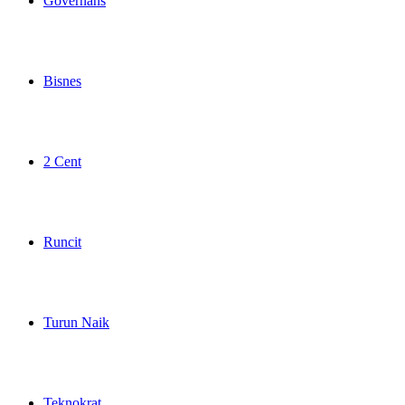
Governans
Bisnes
2 Cent
Runcit
Turun Naik
Teknokrat