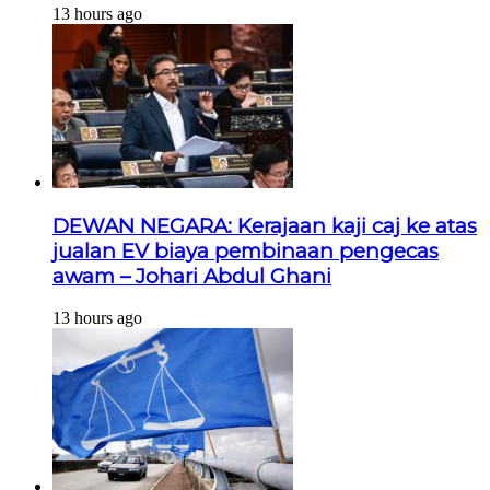
13 hours ago
DEWAN NEGARA: Kerajaan kaji caj ke atas
jualan EV biaya pembinaan pengecas
awam – Johari Abdul Ghani
13 hours ago