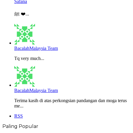
Safana
ﷺ ❤️...
BacalahMalaysia Team
Tq very much...
BacalahMalaysia Team
Terima kasih di atas perkongsian pandangan dan moga terus
me...
RSS
Paling Popular