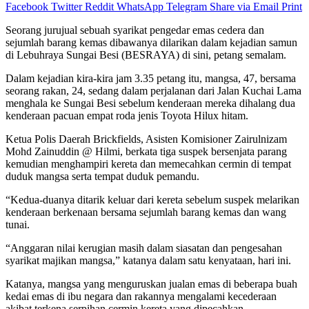
Facebook
Twitter
Reddit
WhatsApp
Telegram
Share via Email
Print
Seorang jurujual sebuah syarikat pengedar emas cedera dan
sejumlah barang kemas dibawanya dilarikan dalam kejadian samun
di Lebuhraya Sungai Besi (BESRAYA) di sini, petang semalam.
Dalam kejadian kira-kira jam 3.35 petang itu, mangsa, 47, bersama
seorang rakan, 24, sedang dalam perjalanan dari Jalan Kuchai Lama
menghala ke Sungai Besi sebelum kenderaan mereka dihalang dua
kenderaan pacuan empat roda jenis Toyota Hilux hitam.
Ketua Polis Daerah Brickfields, Asisten Komisioner Zairulnizam
Mohd Zainuddin @ Hilmi, berkata tiga suspek bersenjata parang
kemudian menghampiri kereta dan memecahkan cermin di tempat
duduk mangsa serta tempat duduk pemandu.
“Kedua-duanya ditarik keluar dari kereta sebelum suspek melarikan
kenderaan berkenaan bersama sejumlah barang kemas dan wang
tunai.
“Anggaran nilai kerugian masih dalam siasatan dan pengesahan
syarikat majikan mangsa,” katanya dalam satu kenyataan, hari ini.
Katanya, mangsa yang menguruskan jualan emas di beberapa buah
kedai emas di ibu negara dan rakannya mengalami kecederaan
akibat terkena serpihan cermin kereta yang dipecahkan.