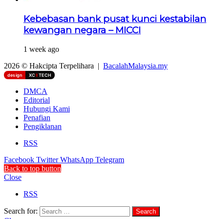
Kebebasan bank pusat kunci kestabilan
kewangan negara – MICCI
1 week ago
2026 © Hakcipta Terpelihara |
BacalahMalaysia.my
design
XC
II
TECH
DMCA
Editorial
Hubungi Kami
Penafian
Pengiklanan
RSS
Facebook
Twitter
WhatsApp
Telegram
Back to top button
Close
RSS
Search for: