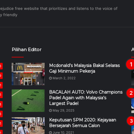
judice free website that prioritizes and listens to the voice of
y friendly
Pilihan Editor
A
Mcdonald’s Malaysia Bakal Selaras
8
Gaji Minimum Pekerja
9
March 2, 2022
1
BACALAH AUTO: Volvo Champions
1
Padel Again with Malaysia’s
Largest Padel
4
May 29, 2025
8
Keputusan SPM 2020: Kejayaan
1
Bersejarah Semua Calon
June 10, 2021
2