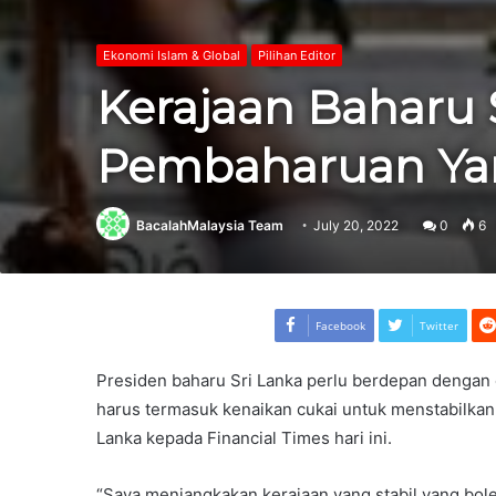
Ekonomi Islam & Global
Pilihan Editor
Kerajaan Baharu 
Pembaharuan Yan
BacalahMalaysia Team
July 20, 2022
0
6
Facebook
Twitter
Presiden baharu Sri Lanka perlu berdepan dengan
harus termasuk kenaikan cukai untuk menstabilka
Lanka kepada Financial Times hari ini.
“Saya menjangkakan kerajaan yang stabil yang bol