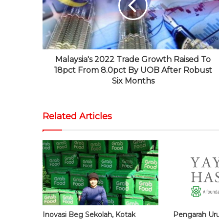
e
k
r
e
a
m
Malaysia's 2022 Trade Growth Raised To
18pct From 8.0pct By UOB After Robust
Six Months
Related Articles
Inovasi Beg Sekolah, Kotak
Pengarah Ur