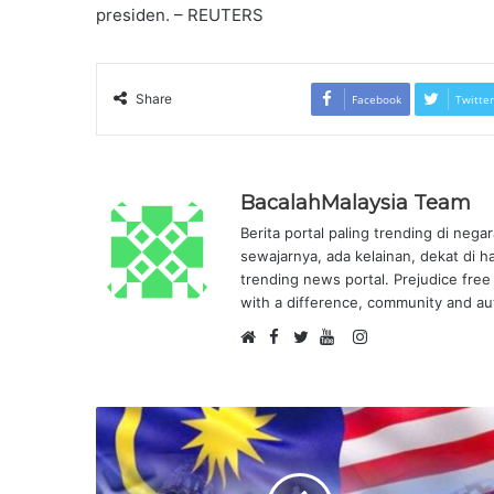
presiden. – REUTERS
Share
Facebook
Twitter
BacalahMalaysia Team
Berita portal paling trending di nega
sewajarnya, ada kelainan, dekat di h
trending news portal. Prejudice free 
with a difference, community and aut
F
I
W
a
T
Y
n
e
c
w
o
s
b
e
i
u
t
s
b
t
T
a
i
o
t
u
g
t
o
e
b
r