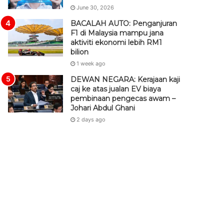
June 30, 2026
BACALAH AUTO: Penganjuran
F1 di Malaysia mampu jana
aktiviti ekonomi lebih RM1
bilion
1 week ago
DEWAN NEGARA: Kerajaan kaji
caj ke atas jualan EV biaya
pembinaan pengecas awam –
Johari Abdul Ghani
2 days ago