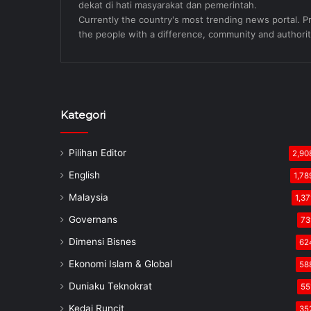
dekat di hati masyarakat dan pemerintah.
Currently the country's most trending news portal. Pre
the people with a difference, community and authorit
Kategori
Pilihan Editor
2,90
English
1,78
Malaysia
1,37
Governans
73
Dimensi Bisnes
62
Ekonomi Islam & Global
58
Duniaku Teknokrat
55
Kedai Runcit
35