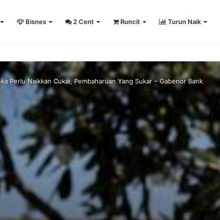
Bisnes
2 Cent
Runcit
Turun Naik
sity Sailing Championship 2026
anka Perlu Naikkan Cukai, Pembaharuan Yang Sukar – Gabenor Bank