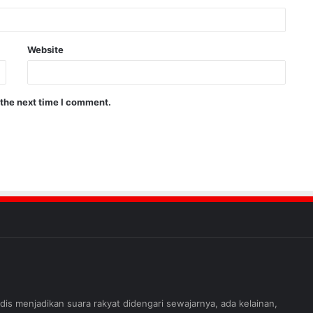
Website
 the next time I comment.
judis menjadikan suara rakyat didengari sewajarnya, ada kelainan,