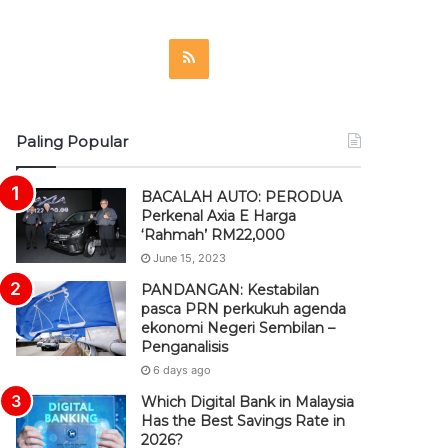
R
S
S
Paling Popular
BACALAH AUTO: PERODUA
Perkenal Axia E Harga
‘Rahmah’ RM22,000
June 15, 2023
PANDANGAN: Kestabilan
pasca PRN perkukuh agenda
ekonomi Negeri Sembilan –
Penganalisis
6 days ago
Which Digital Bank in Malaysia
Has the Best Savings Rate in
2026?