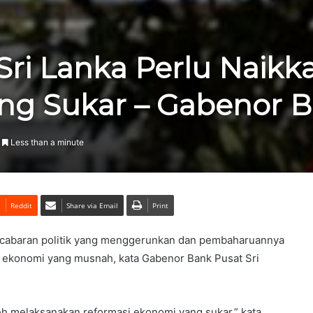
Sri Lanka Perlu Naikka
g Sukar – Gabenor 
Less than a minute
Reddit
Share via Email
Print
 cabaran politik yang menggerunkan dan pembaharuannya
n ekonomi yang musnah, kata Gabenor Bank Pusat Sri
eh melaksanakan reformasi ekonomi yang sukar,” kata