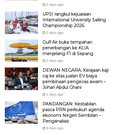
2 days ago
UPSI rangkul kejuaraan
International University Sailing
Championship 2026
2 days ago
Gulf Air buka tempahan
penerbangan ke KLIA
menjelang F1 di Sepang
2 days ago
DEWAN NEGARA: Kerajaan kaji
caj ke atas jualan EV biaya
pembinaan pengecas awam –
Johari Abdul Ghani
2 days ago
PANDANGAN: Kestabilan
pasca PRN perkukuh agenda
ekonomi Negeri Sembilan –
Penganalisis
6 days ago