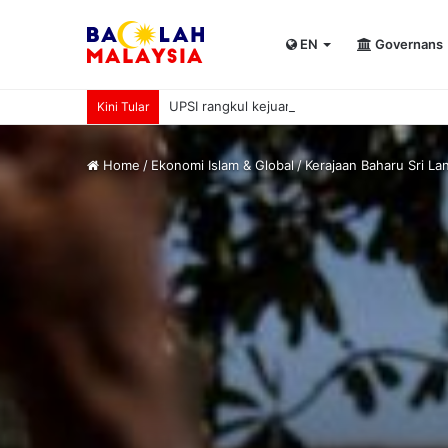
EN
Governans
UPSI rangkul kejuaraan International Univer
Kini Tular
Home
/
Ekonomi Islam & Global
/
Kerajaan Baharu Sri L