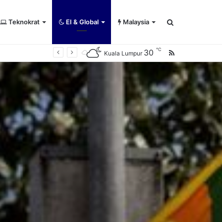
Teknokrat
EI & Global
Malaysia
Search
℃
30
RSS
Kuala Lumpur
for