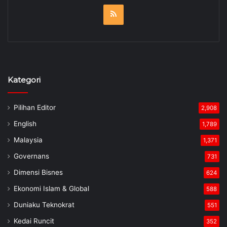
RSS
Kategori
Pilihan Editor
2,908
English
1,789
Malaysia
1,371
Governans
731
Dimensi Bisnes
624
Ekonomi Islam & Global
588
Duniaku Teknokrat
551
Kedai Runcit
352