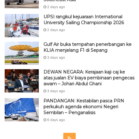
2 days ago
UPSI rangkul kejuaraan International
University Sailing Championship 2026
2 days ago
Gulf Air buka tempahan penerbangan ke
KLIA menjelang F1 di Sepang
3 days ago
DEWAN NEGARA: Kerajaan kaji caj ke
atas jualan EV biaya pembinaan pengecas
awam – Johari Abdul Ghani
3 days ago
PANDANGAN: Kestabilan pasca PRN
perkukuh agenda ekonomi Negeri
Sembilan – Penganalisis
6 days ago
R