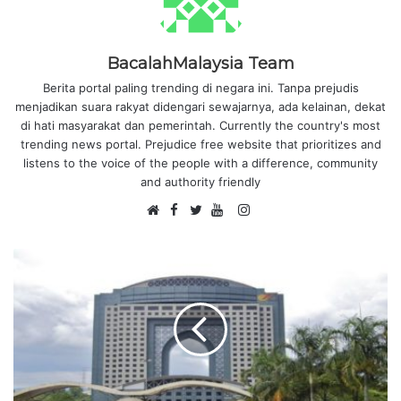
BacalahMalaysia Team
Berita portal paling trending di negara ini. Tanpa prejudis
menjadikan suara rakyat didengari sewajarnya, ada kelainan, dekat
di hati masyarakat dan pemerintah. Currently the country's most
trending news portal. Prejudice free website that prioritizes and
listens to the voice of the people with a difference, community
and authority friendly
F
I
W
a
T
Y
n
e
c
w
o
s
b
e
i
u
t
s
b
t
T
a
i
o
t
u
g
t
o
e
b
r
e
k
r
e
a
m