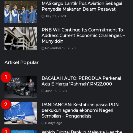
MASkargo Lantik Pos Aviation Sebagai
Penyedia Makanan Dalam Pesawat
July 21, 2020
PNB Will Continue Its Commitment To
Address Current Economic Challenges –
Muhyiddin
November 19, 2020
Artikel Popular
BACALAH AUTO: PERODUA Perkenal
Axia E Harga ‘Rahmah’ RM22,000
June 15, 2023
PANDANGAN: Kestabilan pasca PRN
perkukuh agenda ekonomi Negeri
Sembilan – Penganalisis
6 days ago
Which Digital Bank in Malaysia Has the