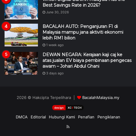
Best Savings Rate in 2026?
June 30, 2026
BACALAH AUTO: Penganjuran F1 di
Malaysia mampu jana aktiviti ekonomi
lebih RM1 bilion
1 week ago
DEWAN NEGARA: Kerajaan kaji caj ke
atas jualan EV biaya pembinaan pengecas
awam – Johari Abdul Ghani
3 days ago
2026 © Hakcipta Terpelihara |
BacalahMalaysia.my
design
XC
II
TECH
DMCA
Editorial
Hubungi Kami
Penafian
Pengiklanan
RSS