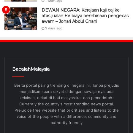
1 week ago
DEWAN NEGARA: Kerajaan kaji caj ke
atas jualan EV biaya pembinaan pengecas
awam – Johari Abdul Ghani
3 days ago
BacalahMalaysia
Berita portal paling trending di negara ini. Tanpa prejudis
menjadikan suara rakyat didengari sewajarnya, ada
kelainan, dekat di hati masyarakat dan pemerintah.
Currently the country's most trending news portal.
Prejudice free website that prioritizes and listens to the
voice of the people with a difference, community and
authority friendly