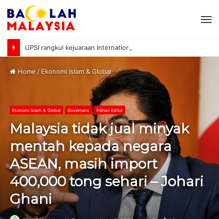
M
UPSI rangkul kejuaraan International University Sailing Championship 2026
Home
/
Ekonomi Islam & Global
Ekonomi Islam & Global
Governans
Pilihan Editor
Malaysia tidak jual minyak
mentah kepada negara
ASEAN, masih import
400,000 tong sehari – Johari
Ghani