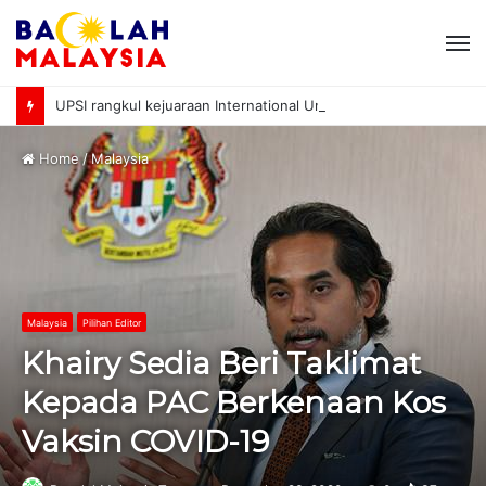
M
UPSI rangkul kejuaraan International University Sailing Championship 2026
Home
/
Malaysia
Malaysia
Pilihan Editor
Khairy Sedia Beri Taklimat
Kepada PAC Berkenaan Kos
Vaksin COVID-19