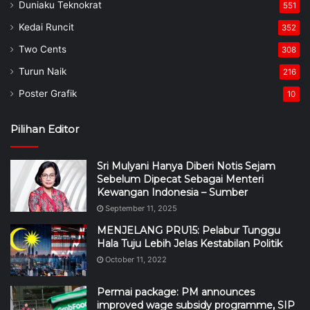
Turun Naik
216
Poster Grafik
10
Pilihan Editor
Sri Mulyani Hanya Diberi Notis Sejam
Sebelum Dipecat Sebagai Menteri
Kewangan Indonesia – Sumber
September 11, 2025
MENJELANG PRU15: Pelabur Tunggu
Hala Tuju Lebih Jelas Kestabilan Politik
October 11, 2022
Permai package: PM announces
improved wage subsidy programme, SIP
Prihatin Extension
January 20, 2021
Kit Ujian COVID-19 Buatan Malaysia
Dilancarkan