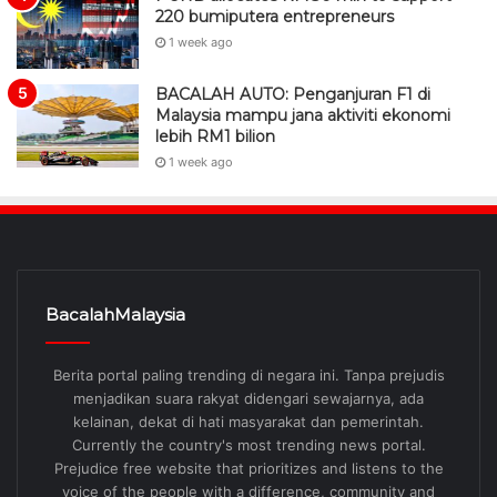
Malaysia mampu jana aktiviti ekonomi
lebih RM1 bilion
1 week ago
BacalahMalaysia
Berita portal paling trending di negara ini. Tanpa prejudis
menjadikan suara rakyat didengari sewajarnya, ada
kelainan, dekat di hati masyarakat dan pemerintah.
Currently the country's most trending news portal.
Prejudice free website that prioritizes and listens to the
voice of the people with a difference, community and
authority friendly
RSS