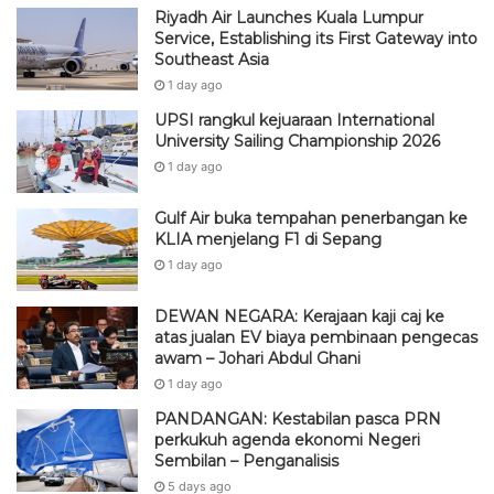
UPSI rangkul kejuaraan International
University Sailing Championship 2026
1 day ago
Gulf Air buka tempahan penerbangan ke
KLIA menjelang F1 di Sepang
1 day ago
DEWAN NEGARA: Kerajaan kaji caj ke
atas jualan EV biaya pembinaan pengecas
awam – Johari Abdul Ghani
1 day ago
PANDANGAN: Kestabilan pasca PRN
perkukuh agenda ekonomi Negeri
Sembilan – Penganalisis
5 days ago
R