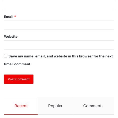
Website
Save my name, email, and website in this browser for the next
time I comment.
Recent
Popular
Comments
Riyadh Air Launches Kuala Lumpur
Service, Establishing its First Gateway into
Southeast Asia
1 day ago