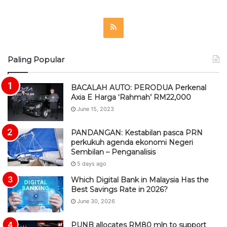
S
Paling Popular
S
BACALAH AUTO: PERODUA Perkenal
Axia E Harga ‘Rahmah’ RM22,000
June 15, 2023
PANDANGAN: Kestabilan pasca PRN
perkukuh agenda ekonomi Negeri
Sembilan – Penganalisis
5 days ago
Which Digital Bank in Malaysia Has the
Best Savings Rate in 2026?
June 30, 2026
PUNB allocates RM80 mln to support
220 bumiputera entrepreneurs
1 week ago
BACALAH AUTO: Penganjuran F1 di