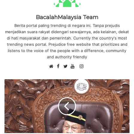
BacalahMalaysia Team
Berita portal paling trending di negara ini. Tanpa prejudis
menjadikan suara rakyat didengari sewajarnya, ada kelainan, dekat
di hati masyarakat dan pemerintah. Currently the country's most
trending news portal. Prejudice free website that prioritizes and
listens to the voice of the people with a difference, community
and authority friendly
F
I
W
a
T
Y
n
e
c
w
o
s
b
e
i
u
t
s
b
t
T
a
i
o
t
u
g
t
o
e
b
r
e
k
r
e
a
m