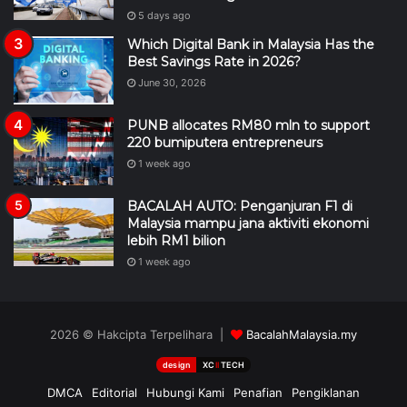
June 30, 2026
PUNB allocates RM80 mln to support
220 bumiputera entrepreneurs
1 week ago
BACALAH AUTO: Penganjuran F1 di
Malaysia mampu jana aktiviti ekonomi
lebih RM1 bilion
1 week ago
2026 © Hakcipta Terpelihara |
BacalahMalaysia.my
design
XC
II
TECH
DMCA
Editorial
Hubungi Kami
Penafian
Pengiklanan
RSS