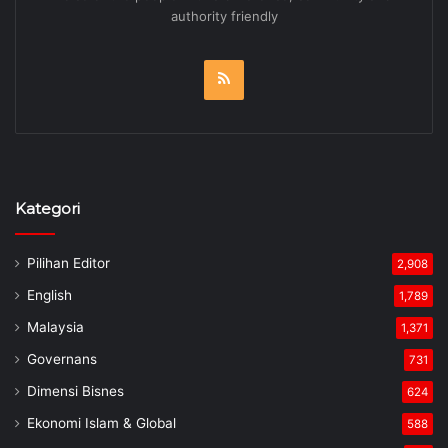
Kategori
Pilihan Editor
2,908
English
1,789
Malaysia
1,371
Governans
731
Dimensi Bisnes
624
Ekonomi Islam & Global
588
Duniaku Teknokrat
551
Kedai Runcit
352
Two Cents
308