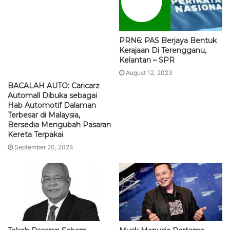
BACALAH AUTO: Caricarz
PRN6: PAS Berjaya Bentuk
Automall Dibuka sebagai
Kerajaan Di Terengganu,
Hab Automotif Dalaman
Kelantan – SPR
Terbesar di Malaysia,
August 12, 2023
Bersedia Mengubah Pasaran
Kereta Terpakai
September 20, 2024
Tokoh Pasaran Saham
Musk Manusia Pertama
Negara Meninggal Dunia
Dalam Sejarah Rugi RM880
Bilion
September 17, 2021
January 3, 2023