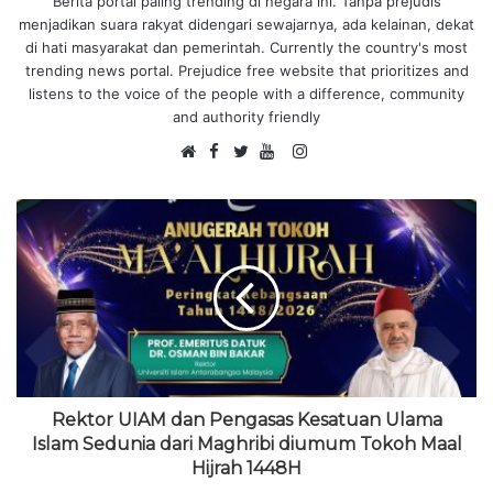
Berita portal paling trending di negara ini. Tanpa prejudis
menjadikan suara rakyat didengari sewajarnya, ada kelainan, dekat
di hati masyarakat dan pemerintah. Currently the country's most
trending news portal. Prejudice free website that prioritizes and
listens to the voice of the people with a difference, community
and authority friendly
F
I
W
a
T
Y
n
e
c
w
o
s
b
e
i
u
t
s
b
t
T
a
i
o
t
u
g
t
o
e
b
r
e
k
r
e
a
m
Rektor UIAM dan Pengasas Kesatuan Ulama
Islam Sedunia dari Maghribi diumum Tokoh Maal
Hijrah 1448H