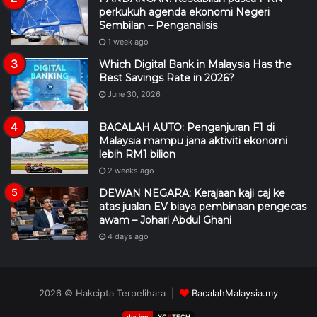
perkukuh agenda ekonomi Negeri
Sembilan – Penganalisis
1 week ago
Which Digital Bank in Malaysia Has the
Best Savings Rate in 2026?
June 30, 2026
BACALAH AUTO: Penganjuran F1 di
Malaysia mampu jana aktiviti ekonomi
lebih RM1 bilion
2 weeks ago
DEWAN NEGARA: Kerajaan kaji caj ke
atas jualan EV biaya pembinaan pengecas
awam – Johari Abdul Ghani
4 days ago
2026 © Hakcipta Terpelihara |
BacalahMalaysia.my
design
XC
II
TECH