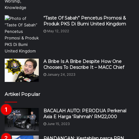
“Taste Of Sabah” Pencetus Promosi &
Produk PKS Di Bumi United Kingdom
May 12, 2022
A Bribe Is A Bribe Despite How One
Chooses To Describe It – MACC Chief
January 24, 2023
Artikel Popular
BACALAH AUTO: PERODUA Perkenal
Axia E Harga ‘Rahmah’ RM22,000
June 15, 2023
PANDANGAN: Kestabilan pasca PRN