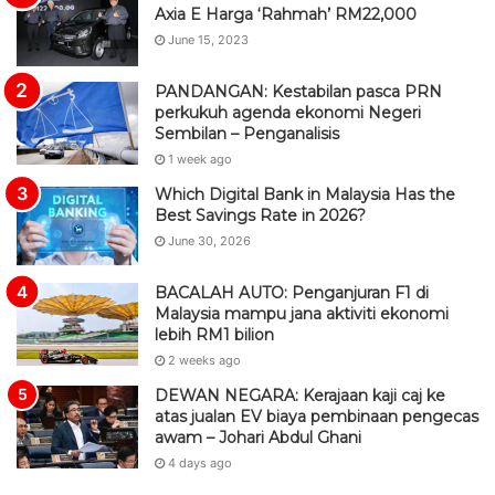
Axia E Harga ‘Rahmah’ RM22,000
June 15, 2023
PANDANGAN: Kestabilan pasca PRN
perkukuh agenda ekonomi Negeri
Sembilan – Penganalisis
1 week ago
Which Digital Bank in Malaysia Has the
Best Savings Rate in 2026?
June 30, 2026
BACALAH AUTO: Penganjuran F1 di
Malaysia mampu jana aktiviti ekonomi
lebih RM1 bilion
2 weeks ago
DEWAN NEGARA: Kerajaan kaji caj ke
atas jualan EV biaya pembinaan pengecas
awam – Johari Abdul Ghani
4 days ago