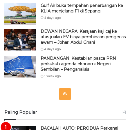
Gulf Air buka tempahan penerbangan ke
KLIA menjelang F1 di Sepang
4 days ago
DEWAN NEGARA: Kerajaan kaji caj ke
atas jualan EV biaya pembinaan pengecas
awam – Johari Abdul Ghani
4 days ago
PANDANGAN: Kestabilan pasca PRN
perkukuh agenda ekonomi Negeri
Sembilan – Penganalisis
1 week ago
R
S
Paling Popular
S
BACALAH AUTO: PERODUA Perkenal