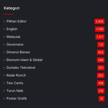
Kategori
Pilihan Editor
2,908
English
1,789
Malaysia
1,371
Governans
731
Dimensi Bisnes
624
Ekonomi Islam & Global
588
Duniaku Teknokrat
551
Kedai Runcit
352
Two Cents
308
Turun Naik
216
Poster Grafik
10