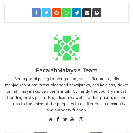
BacalahMalaysia Team
Berita portal paling trending di negara ini. Tanpa prejudis
menjadikan suara rakyat didengari sewajarnya, ada kelainan, dekat
di hati masyarakat dan pemerintah. Currently the country's most
trending news portal. Prejudice free website that prioritizes and
listens to the voice of the people with a difference, community
and authority friendly
F
I
W
a
T
Y
n
e
c
w
o
s