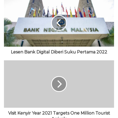
b
e
i
u
t
s
b
t
T
a
i
o
t
u
g
t
o
e
b
r
e
k
r
e
a
m
Lesen Bank Digital Diberi Suku Pertama 2022
Visit Kenyir Year 2021 Targets One Million Tourist