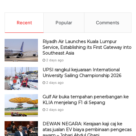
Recent
Popular
Comments
Riyadh Air Launches Kuala Lumpur
Service, Establishing its First Gateway into
Southeast Asia
2 days ago
UPSI rangkul kejuaraan International
University Sailing Championship 2026
2 days ago
Gulf Air buka tempahan penerbangan ke
KLIA menjelang F1 di Sepang
2 days ago
DEWAN NEGARA: Kerajaan kaji caj ke
atas jualan EV biaya pembinaan pengecas
awam – Johari Abdul Ghani