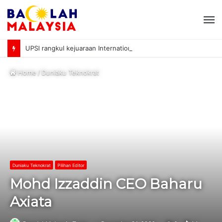
M
UPSI rangkul kejuaraan International University Sailing Championship 2026
Home
/
Duniaku Teknokrat
Duniaku Teknokrat
Pilihan Editor
Mohd Izzaddin CEO Baharu
Axiata