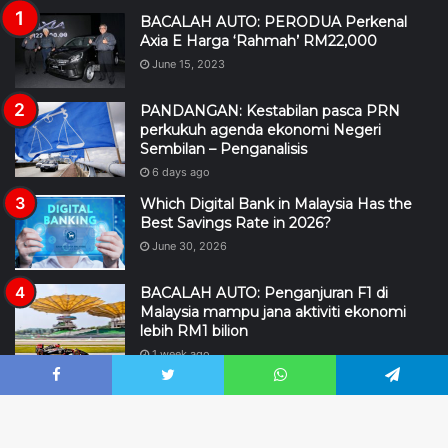
BACALAH AUTO: PERODUA Perkenal
Axia E Harga ‘Rahmah’ RM22,000
June 15, 2023
PANDANGAN: Kestabilan pasca PRN
perkukuh agenda ekonomi Negeri
Sembilan – Penganalisis
6 days ago
Which Digital Bank in Malaysia Has the
Best Savings Rate in 2026?
June 30, 2026
BACALAH AUTO: Penganjuran F1 di
Malaysia mampu jana aktiviti ekonomi
lebih RM1 bilion
1 week ago
DEWAN NEGARA: Kerajaan kaji caj ke
Facebook
Twitter
WhatsApp
Telegram
atas jualan EV biaya pembinaan pengecas
awam – Johari Abdul Ghani
2 days ago