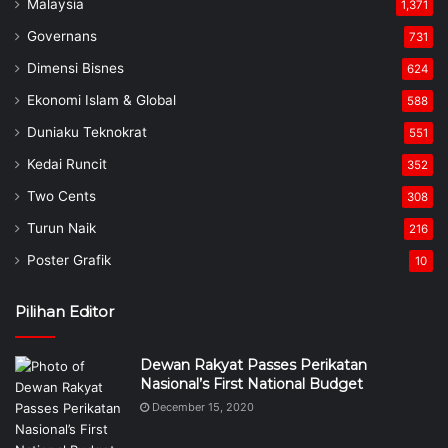
Malaysia
1,371
Governans
731
Dimensi Bisnes
624
Ekonomi Islam & Global
588
Duniaku Teknokrat
551
Kedai Runcit
352
Two Cents
308
Turun Naik
216
Poster Grafik
10
Pilihan Editor
Dewan Rakyat Passes Perikatan
Nasional’s First National Budget
December 15, 2020