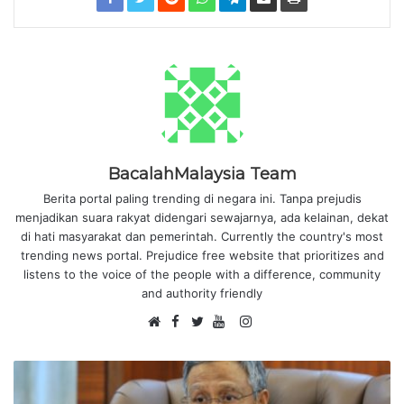
BacalahMalaysia Team
Berita portal paling trending di negara ini. Tanpa prejudis
menjadikan suara rakyat didengari sewajarnya, ada kelainan, dekat
di hati masyarakat dan pemerintah. Currently the country's most
trending news portal. Prejudice free website that prioritizes and
listens to the voice of the people with a difference, community
and authority friendly
F
I
W
a
T
Y
n
e
c
w
o
s
b
e
i
u
t
s
b
t
T
a