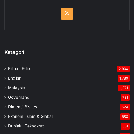
RSS
Kategori
Pilihan Editor
2,908
English
1,789
Malaysia
1,371
Governans
731
Dimensi Bisnes
624
Ekonomi Islam & Global
588
Duniaku Teknokrat
551