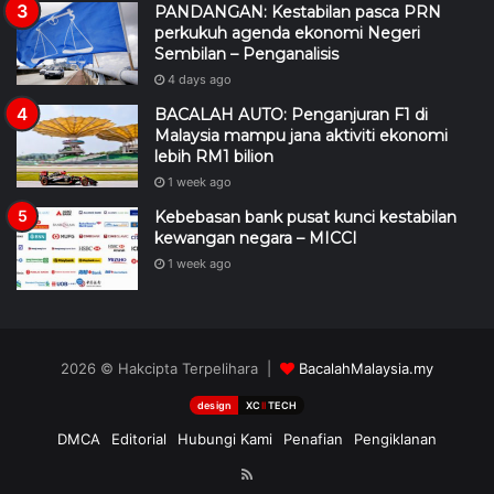
PANDANGAN: Kestabilan pasca PRN
perkukuh agenda ekonomi Negeri
Sembilan – Penganalisis
4 days ago
BACALAH AUTO: Penganjuran F1 di
Malaysia mampu jana aktiviti ekonomi
lebih RM1 bilion
1 week ago
Kebebasan bank pusat kunci kestabilan
kewangan negara – MICCI
1 week ago
2026 © Hakcipta Terpelihara |
BacalahMalaysia.my
design
XC
II
TECH
DMCA
Editorial
Hubungi Kami
Penafian
Pengiklanan
RSS