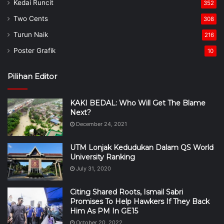
Kedai Runcit
352
Two Cents
308
Turun Naik
216
Poster Grafik
10
Pilihan Editor
KAKI BEDAL: Who Will Get The Blame
Next?
December 24, 2021
UTM Lonjak Kedudukan Dalam QS World
University Ranking
July 31, 2020
Citing Shared Roots, Ismail Sabri
Promises To Help Hawkers If They Back
Him As PM In GE15
October 20, 2022