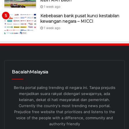
1 week ago
Kebebasan bank pusat kunci kestabilan
kewangan negara – MICCI
1 week ago
BacalahMalaysia
Berita portal paling trending di negara ini. Tanpa prejudis
menjadikan suara rakyat didengari sewajarnya, ada
kelainan, dekat di hati masyarakat dan pemerintah.
Currently the country's most trending news portal.
Prejudice free website that prioritizes and listens to the
voice of the people with a difference, community and
authority friendly