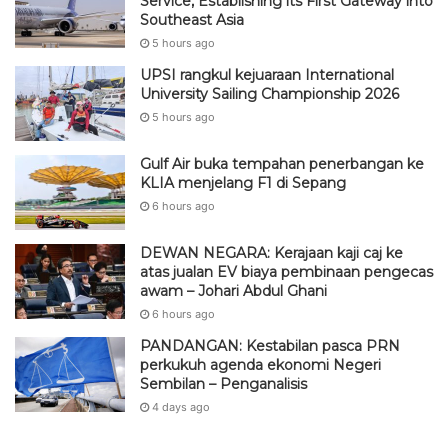
Service, Establishing its First Gateway into
Southeast Asia
5 hours ago
UPSI rangkul kejuaraan International
University Sailing Championship 2026
5 hours ago
Gulf Air buka tempahan penerbangan ke
KLIA menjelang F1 di Sepang
6 hours ago
DEWAN NEGARA: Kerajaan kaji caj ke
atas jualan EV biaya pembinaan pengecas
awam – Johari Abdul Ghani
6 hours ago
PANDANGAN: Kestabilan pasca PRN
perkukuh agenda ekonomi Negeri
Sembilan – Penganalisis
4 days ago