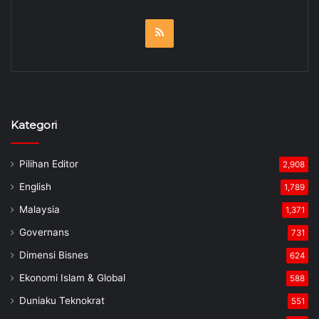
RSS
Kategori
Pilihan Editor
2,908
English
1,789
Malaysia
1,371
Governans
731
Dimensi Bisnes
624
Ekonomi Islam & Global
588
Duniaku Teknokrat
551