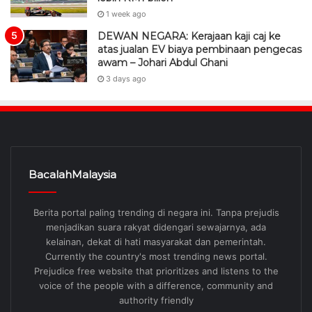
1 week ago
DEWAN NEGARA: Kerajaan kaji caj ke
atas jualan EV biaya pembinaan pengecas
awam – Johari Abdul Ghani
3 days ago
BacalahMalaysia
Berita portal paling trending di negara ini. Tanpa prejudis
menjadikan suara rakyat didengari sewajarnya, ada
kelainan, dekat di hati masyarakat dan pemerintah.
Currently the country's most trending news portal.
Prejudice free website that prioritizes and listens to the
voice of the people with a difference, community and
authority friendly