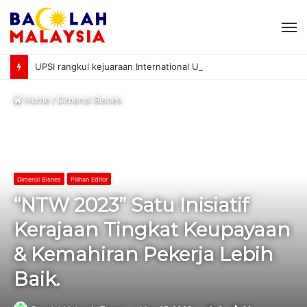
M
UPSI rangkul kejuaraan International University Sailing Championship 2026
Home
/
Dimensi Bisnes
Dimensi Bisnes
Pilihan Editor
“NTW 2023” Satu Inisiatif
Kerajaan Tingkat Keupayaan
& Kemahiran Pekerja Lebih
Baik.