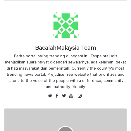
BacalahMalaysia Team
Berita portal paling trending di negara ini. Tanpa prejudis
menjadikan suara rakyat didengari sewajarnya, ada kelainan, dekat
di hati masyarakat dan pemerintah. Currently the country's most
trending news portal. Prejudice free website that prioritizes and
listens to the voice of the people with a difference, community
and authority friendly
F
I
W
a
T
Y
n
e
c
w
o
s
b
e
i
u
t
s
b
t
T
a
i
o
t
u
g