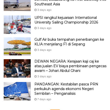
Southeast Asia
3 days ago
UPSI rangkul kejuaraan International
University Sailing Championship 2026
3 days ago
Gulf Air buka tempahan penerbangan ke
KLIA menjelang F1 di Sepang
3 days ago
DEWAN NEGARA: Kerajaan kaji caj ke
atas jualan EV biaya pembinaan pengecas
awam – Johari Abdul Ghani
3 days ago
PANDANGAN: Kestabilan pasca PRN
perkukuh agenda ekonomi Negeri
Sembilan – Penganalisis
7 days ago