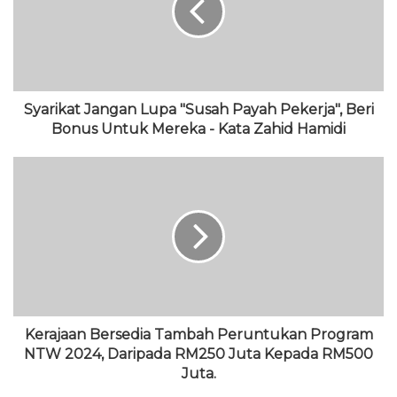
t
o
e
b
r
e
k
r
e
a
m
Syarikat Jangan Lupa "Susah Payah Pekerja", Beri
Bonus Untuk Mereka - Kata Zahid Hamidi
Kerajaan Bersedia Tambah Peruntukan Program
NTW 2024, Daripada RM250 Juta Kepada RM500
Juta.