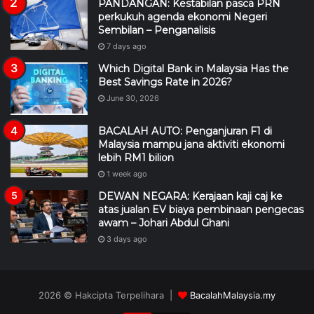
PANDANGAN: Kestabilan pasca PRN
perkukuh agenda ekonomi Negeri
Sembilan – Penganalisis
7 days ago
Which Digital Bank in Malaysia Has the
Best Savings Rate in 2026?
June 30, 2026
BACALAH AUTO: Penganjuran F1 di
Malaysia mampu jana aktiviti ekonomi
lebih RM1 bilion
1 week ago
DEWAN NEGARA: Kerajaan kaji caj ke
atas jualan EV biaya pembinaan pengecas
awam – Johari Abdul Ghani
3 days ago
2026 © Hakcipta Terpelihara |
BacalahMalaysia.my