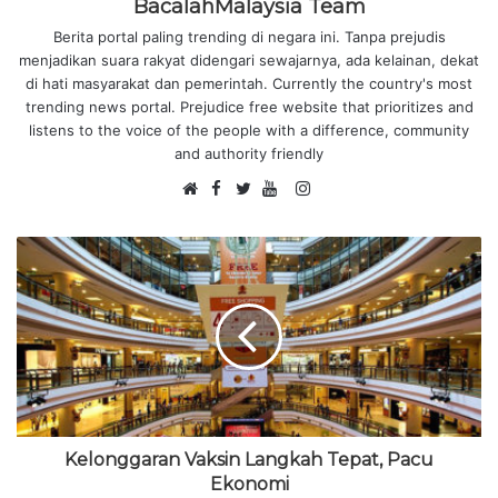
BacalahMalaysia Team
Berita portal paling trending di negara ini. Tanpa prejudis
menjadikan suara rakyat didengari sewajarnya, ada kelainan, dekat
di hati masyarakat dan pemerintah. Currently the country's most
trending news portal. Prejudice free website that prioritizes and
listens to the voice of the people with a difference, community
and authority friendly
F
I
W
a
T
Y
n
e
c
w
o
s
b
e
i
u
t
s
b
t
T
a
i
o
t
u
g
t
o
e
b
r
e
k
r
e
a
m
Kelonggaran Vaksin Langkah Tepat, Pacu
Ekonomi