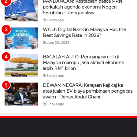
PANDANGAN: Kestabilan pasca PRN
perkukuh agenda ekonomi Negeri
Sembilan – Penganalisis
7 days ago
Which Digital Bank in Malaysia Has the
Best Savings Rate in 2026?
June 30, 2026
BACALAH AUTO: Penganjuran F1 di
Malaysia mampu jana aktiviti ekonomi
lebih RM1 bilion
1 week ago
DEWAN NEGARA: Kerajaan kaji caj ke
atas jualan EV biaya pembinaan pengecas
awam – Johari Abdul Ghani
3 days ago