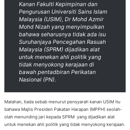
Kanan Fakulti Kepimpinan dan
Pengurusan Universiti Sains Islam
Malaysia (USIM), Dr Mohd Azmir
Mohd Nizah yang menyimpulkan
bahawa seharusnya tidak ada isu
Suruhanjaya Pencegahan Rasuah
Malaysia (SPRM) dijadikan alat
untuk menekan ahli politik yang
tidak menyokong kerajaan di
bawah pentadbiran Perikatan
Nasional (PN).
Malahan, tiada sebab menurut pensyarah kanan USIM itu
bahawa Majlis Presiden Pakatan Harapan (MPPH) seolah-
olah menunding jari kepada SPRM yang dijadikan alat
untuk menekan ahli politik yang tidak menyokong kerajaan.