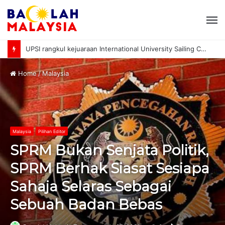
M
UPSI rangkul kejuaraan International University Sailing Championship 2026
Home
/
Malaysia
Malaysia
Pilihan Editor
SPRM Bukan Senjata Politik,
SPRM Berhak Siasat Sesiapa
Sahaja Selaras Sebagai
Sebuah Badan Bebas