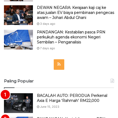
DEWAN NEGARA: Kerajaan kaji caj ke
atas jualan EV biaya pembinaan pengecas
awam – Johari Abdul Ghani
3 days ago
PANDANGAN: Kestabilan pasca PRN
perkukuh agenda ekonomi Negeri
Sembilan – Penganalisis
7 days ago
R
S
Paling Popular
S
BACALAH AUTO: PERODUA Perkenal
Axia E Harga ‘Rahmah’ RM22,000
June 15, 2023