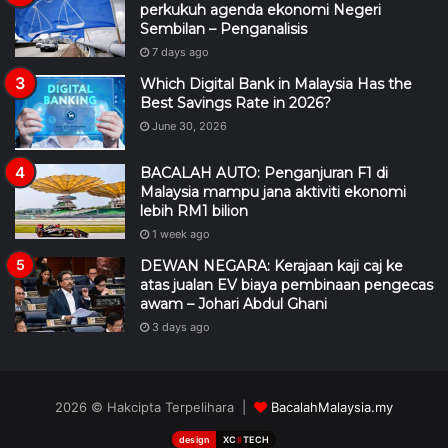
perkukuh agenda ekonomi Negeri
Sembilan – Penganalisis
7 days ago
Which Digital Bank in Malaysia Has the
Best Savings Rate in 2026?
June 30, 2026
BACALAH AUTO: Penganjuran F1 di
Malaysia mampu jana aktiviti ekonomi
lebih RM1 bilion
1 week ago
DEWAN NEGARA: Kerajaan kaji caj ke
atas jualan EV biaya pembinaan pengecas
awam – Johari Abdul Ghani
3 days ago
2026 © Hakcipta Terpelihara |
BacalahMalaysia.my
design
XC
II
TECH