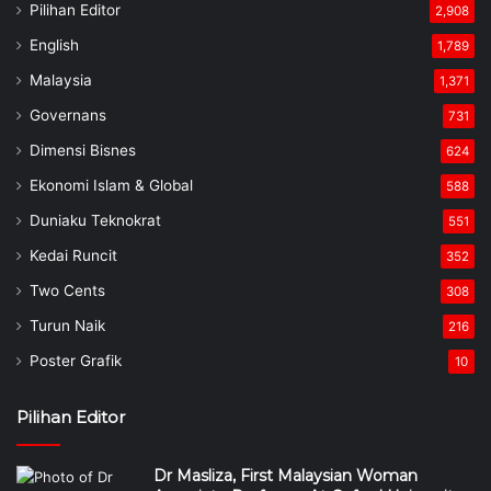
Pilihan Editor
2,908
English
1,789
Malaysia
1,371
Governans
731
Dimensi Bisnes
624
Ekonomi Islam & Global
588
Duniaku Teknokrat
551
Kedai Runcit
352
Two Cents
308
Turun Naik
216
Poster Grafik
10
Pilihan Editor
Dr Masliza, First Malaysian Woman