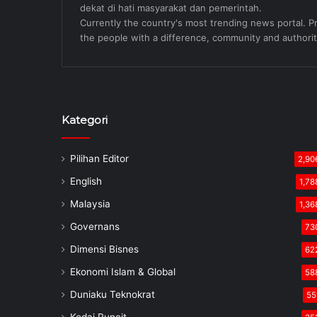
dekat di hati masyarakat dan pemerintah.
Currently the country's most trending news portal. Pre
the people with a difference, community and authorit
Kategori
Pilihan Editor
2,90
English
1,78
Malaysia
1,36
Governans
73
Dimensi Bisnes
62
Ekonomi Islam & Global
58
Duniaku Teknokrat
55