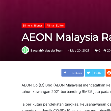
Dimensi Bisnes
Pilihan Editor
AEON Malaysia Ra
BacalahMalaysia Team
May 20, 2021
0
20
Facebook
Twitter
AEON Co (M) Bhd (AEON Malaysia) mencatatkan keu
tahun kewangan 2021 berbanding RM7.5 juta pada 
Ia berikutan pendekatan tangkas, keusahawanan dan
kepada pandemik COVID-19, sekali gus menghasilka