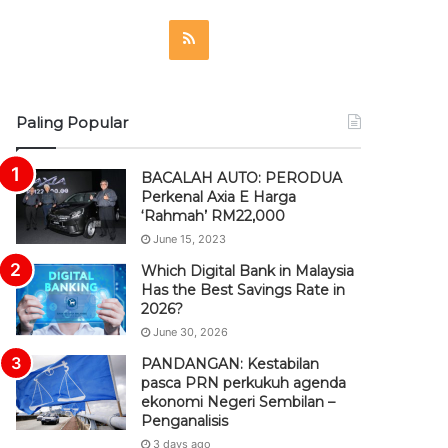
R
S
S
Paling Popular
BACALAH AUTO: PERODUA
Perkenal Axia E Harga
‘Rahmah’ RM22,000
June 15, 2023
Which Digital Bank in Malaysia
Has the Best Savings Rate in
2026?
June 30, 2026
PANDANGAN: Kestabilan
pasca PRN perkukuh agenda
ekonomi Negeri Sembilan –
Penganalisis
3 days ago