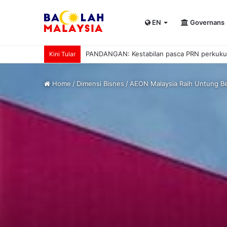
EN
Governans
PUNB allocates RM80 mln to support 220 b
Kini Tular
Home
/
Dimensi Bisnes
/
AEON Malaysia Raih Untung Be