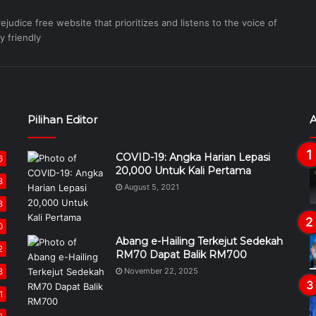
judice free website that prioritizes and listens to the voice of
y friendly
Pilihan Editor
A
COVID-19: Angka Harian Lepasi
6
20,000 Untuk Kali Pertama
8
August 5, 2021
8
0
Abang e-Hailing Terkejut Sedekah
2
RM70 Dapat Balik RM700
November 22, 2025
8
1