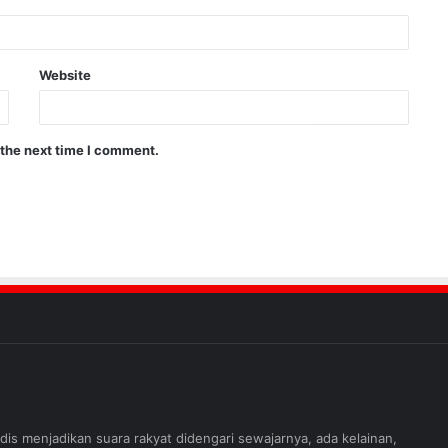
Website
 the next time I comment.
judis menjadikan suara rakyat didengari sewajarnya, ada kelainan,