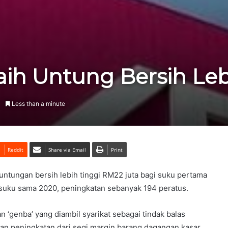
ih Untung Bersih Leb
Less than a minute
Reddit
Share via Email
Print
ntungan bersih lebih tinggi RM22 juta bagi suku pertama
suku sama 2020, peningkatan sebanyak 194 peratus.
 ‘genba’ yang diambil syarikat sebagai tindak balas
n peningkatan dari segi margin barang dagangan kasar,