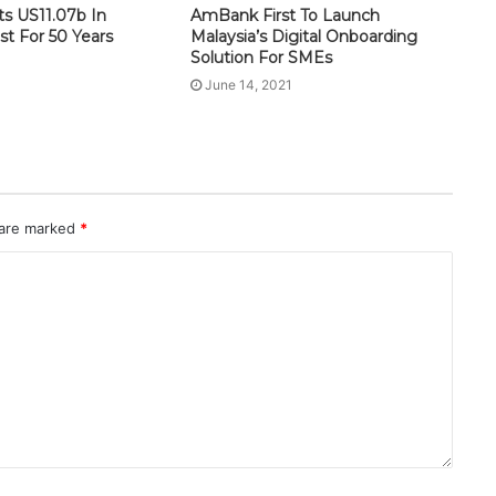
rts US11.07b In
AmBank First To Launch
st For 50 Years
Malaysia’s Digital Onboarding
Solution For SMEs
June 14, 2021
 are marked
*