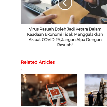
e
k
r
e
a
m
Virus Rasuah Boleh Jadi Ketara Dalam
Keadaan Ekonomi Tidak Menggalakkan
Akibat COVID-19, Jangan Alpa Dengan
Rasuah !
Related Articles