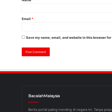
Name
*
Email
*
Save my name, email, and website in this browser for
BacalahMalaysia
Berita portal paling trending di negara ini. Tanpa pre