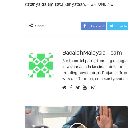
katanya dalam satu kenyataan. – BH ONLINE
Share
Facebook
Twitter
BacalahMalaysia Team
Berita portal paling trending di nega
sewajarnya, ada kelainan, dekat di h
trending news portal. Prejudice free 
with a difference, community and aut
F
I
W
a
T
Y
n
e
c
w
o
s
b
e
i
u
t
s
b
t
T
a
i
o
t
u
g
t
o
e
b
r