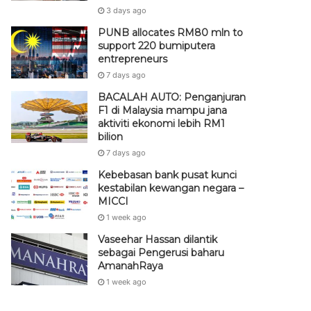
3 days ago
PUNB allocates RM80 mln to
support 220 bumiputera
entrepreneurs
7 days ago
BACALAH AUTO: Penganjuran
F1 di Malaysia mampu jana
aktiviti ekonomi lebih RM1
bilion
7 days ago
Kebebasan bank pusat kunci
kestabilan kewangan negara –
MICCI
1 week ago
Vaseehar Hassan dilantik
sebagai Pengerusi baharu
AmanahRaya
1 week ago