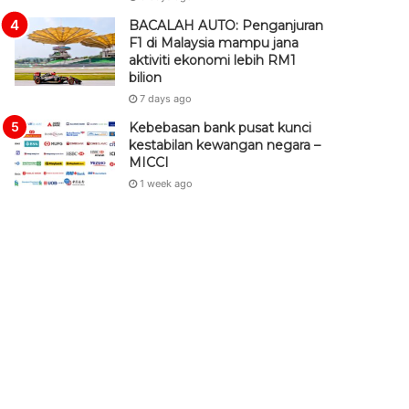
BACALAH AUTO: Penganjuran
F1 di Malaysia mampu jana
aktiviti ekonomi lebih RM1
bilion
7 days ago
Kebebasan bank pusat kunci
kestabilan kewangan negara –
MICCI
1 week ago