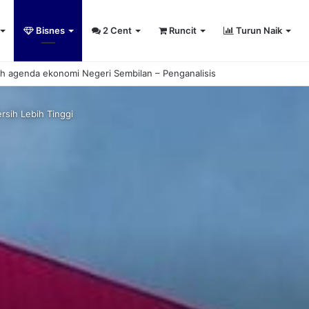
Bisnes
2 Cent
Runcit
Turun Naik
umiputera entrepreneurs
rsih Lebih Tinggi