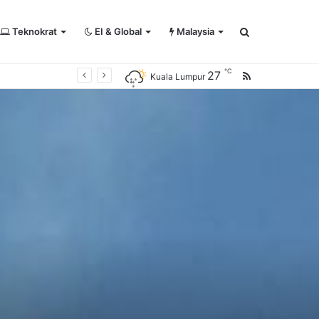
Teknokrat
EI & Global
Malaysia
Search
℃
27
RSS
Kuala Lumpur
for