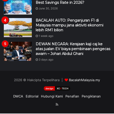
Best Savings Rate in 2026?
June 30, 2026
BACALAH AUTO: Penganjuran F1 di
Malaysia mampu jana aktiviti ekonomi
lebih RM1 bilion
1 week ago
DEWAN NEGARA: Kerajaan kaji caj ke
atas jualan EV biaya pembinaan pengecas
awam – Johari Abdul Ghani
3 days ago
2026 © Hakcipta Terpelihara |
BacalahMalaysia.my
design
XC
II
TECH
DMCA
Editorial
Hubungi Kami
Penafian
Pengiklanan
RSS