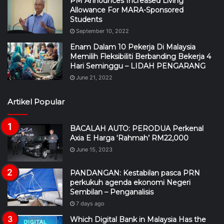
PM Announces Increased Living
Allowance For MARA-Sponsored
Students
September 10, 2022
Enam Dalam 10 Pekerja Di Malaysia
Memilih Fleksibiliti Berbanding Bekerja 4
Hari Seminggu – LIDAH PENGARANG
June 21, 2022
Artikel Popular
BACALAH AUTO: PERODUA Perkenal
Axia E Harga ‘Rahmah’ RM22,000
June 15, 2023
PANDANGAN: Kestabilan pasca PRN
perkukuh agenda ekonomi Negeri
Sembilan – Penganalisis
7 days ago
Which Digital Bank in Malaysia Has the