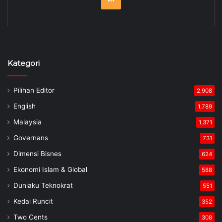
Kategori
Pilihan Editor
2,908
English
1,789
Malaysia
1,371
Governans
731
Dimensi Bisnes
624
Ekonomi Islam & Global
588
Duniaku Teknokrat
551
Kedai Runcit
352
Two Cents
308