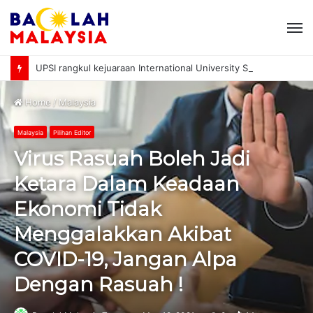
M
UPSI rangkul kejuaraan International University Sailing Championship 2026
Home
/
Malaysia
Malaysia
Pilihan Editor
Virus Rasuah Boleh Jadi
Ketara Dalam Keadaan
Ekonomi Tidak
Menggalakkan Akibat
COVID-19, Jangan Alpa
Dengan Rasuah !