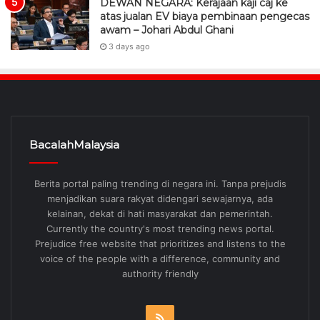
DEWAN NEGARA: Kerajaan kaji caj ke
atas jualan EV biaya pembinaan pengecas
awam – Johari Abdul Ghani
3 days ago
BacalahMalaysia
Berita portal paling trending di negara ini. Tanpa prejudis
menjadikan suara rakyat didengari sewajarnya, ada
kelainan, dekat di hati masyarakat dan pemerintah.
Currently the country's most trending news portal.
Prejudice free website that prioritizes and listens to the
voice of the people with a difference, community and
authority friendly
RSS