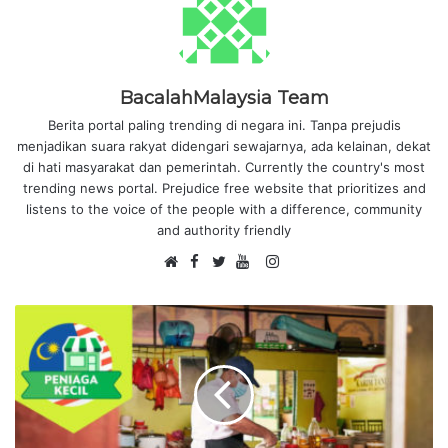
BacalahMalaysia Team
Berita portal paling trending di negara ini. Tanpa prejudis
menjadikan suara rakyat didengari sewajarnya, ada kelainan, dekat
di hati masyarakat dan pemerintah. Currently the country's most
trending news portal. Prejudice free website that prioritizes and
listens to the voice of the people with a difference, community
and authority friendly
F
I
W
a
T
Y
n
e
c
w
o
s
b
e
i
u
t
s
b
t
T
a
i
o
t
u
g
t
o
e
b
r
e
k
r
e
a
m