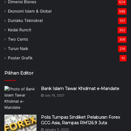
Dimensi Bisnes
624
Ekonomi Islam & Global
588
Duniaku Teknokrat
551
Kedai Runcit
352
Two Cents
308
Turun Naik
216
Poster Grafik
10
Pilihan Editor
Bank Islam Tawar Khidmat e-Mandate
July 19, 2021
Polis Tumpas Sindiket Pelaburan Forex
GCG Asia, Rampas RM126.9 Juta
January 5, 2022