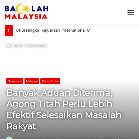
M
UPSI rangkul kejuaraan International University Sailing Championship 2026
Home
/
Governans
Governans
Malaysia
Pilihan Editor
Banyak Aduan Diterima,
Agong Titah Perlu Lebih
Efektif Selesaikan Masalah
Rakyat