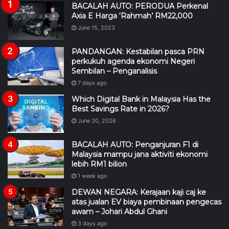
BACALAH AUTO: PERODUA Perkenal
Axia E Harga ‘Rahmah’ RM22,000
June 15, 2023
PANDANGAN: Kestabilan pasca PRN
perkukuh agenda ekonomi Negeri
Sembilan – Penganalisis
7 days ago
Which Digital Bank in Malaysia Has the
Best Savings Rate in 2026?
June 30, 2026
BACALAH AUTO: Penganjuran F1 di
Malaysia mampu jana aktiviti ekonomi
lebih RM1 bilion
1 week ago
DEWAN NEGARA: Kerajaan kaji caj ke
atas jualan EV biaya pembinaan pengecas
awam – Johari Abdul Ghani
3 days ago