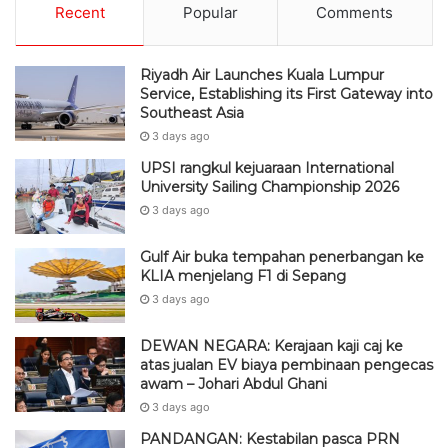
Recent
Popular
Comments
Riyadh Air Launches Kuala Lumpur
Service, Establishing its First Gateway into
Southeast Asia
3 days ago
UPSI rangkul kejuaraan International
University Sailing Championship 2026
3 days ago
Gulf Air buka tempahan penerbangan ke
KLIA menjelang F1 di Sepang
3 days ago
DEWAN NEGARA: Kerajaan kaji caj ke
atas jualan EV biaya pembinaan pengecas
awam – Johari Abdul Ghani
3 days ago
PANDANGAN: Kestabilan pasca PRN