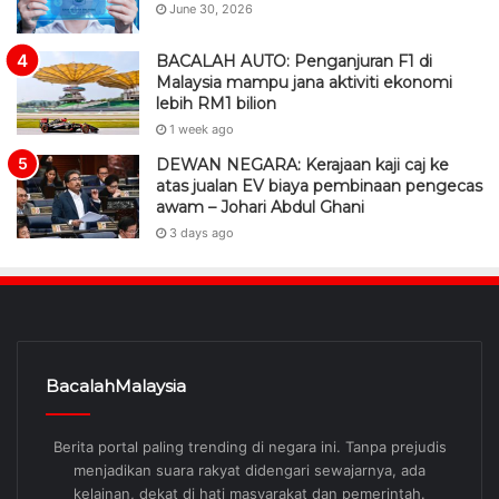
June 30, 2026
BACALAH AUTO: Penganjuran F1 di
Malaysia mampu jana aktiviti ekonomi
lebih RM1 bilion
1 week ago
DEWAN NEGARA: Kerajaan kaji caj ke
atas jualan EV biaya pembinaan pengecas
awam – Johari Abdul Ghani
3 days ago
BacalahMalaysia
Berita portal paling trending di negara ini. Tanpa prejudis
menjadikan suara rakyat didengari sewajarnya, ada
kelainan, dekat di hati masyarakat dan pemerintah.