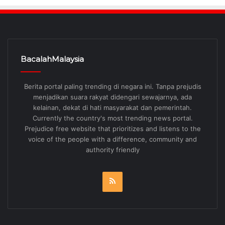
BacalahMalaysia
Berita portal paling trending di negara ini. Tanpa prejudis
menjadikan suara rakyat didengari sewajarnya, ada
kelainan, dekat di hati masyarakat dan pemerintah.
Currently the country's most trending news portal.
Prejudice free website that prioritizes and listens to the
voice of the people with a difference, community and
authority friendly
RSS