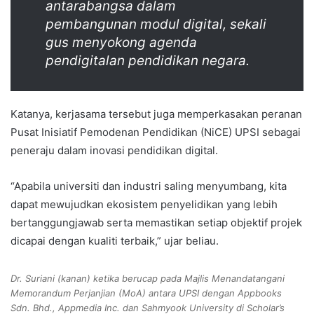
antarabangsa dalam
pembangunan modul digital, sekali
gus menyokong agenda
pendigitalan pendidikan negara.
Katanya, kerjasama tersebut juga memperkasakan peranan
Pusat Inisiatif Pemodenan Pendidikan (NiCE) UPSI sebagai
peneraju dalam inovasi pendidikan digital.
“Apabila universiti dan industri saling menyumbang, kita
dapat mewujudkan ekosistem penyelidikan yang lebih
bertanggungjawab serta memastikan setiap objektif projek
dicapai dengan kualiti terbaik,” ujar beliau.
Dr. Suriani (kanan) ketika berucap pada Majlis Menandatangani
Memorandum Perjanjian (MoA) antara UPSI dengan Appbooks
Sdn. Bhd., Appmedia Inc. dan Sahmyook University di Scholar’s