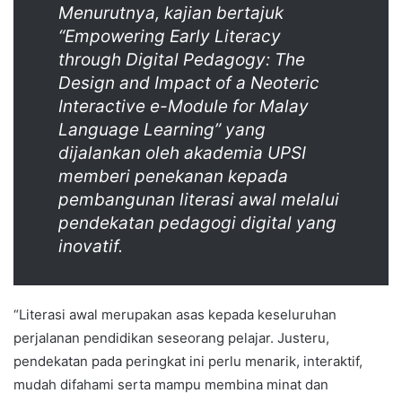
Menurutnya, kajian bertajuk
“Empowering Early Literacy
through Digital Pedagogy: The
Design and Impact of a Neoteric
Interactive e-Module for Malay
Language Learning”
yang
dijalankan oleh akademia UPSI
memberi penekanan kepada
pembangunan literasi awal melalui
pendekatan pedagogi digital yang
inovatif.
“Literasi awal merupakan asas kepada keseluruhan
perjalanan pendidikan seseorang pelajar. Justeru,
pendekatan pada peringkat ini perlu menarik, interaktif,
mudah difahami serta mampu membina minat dan