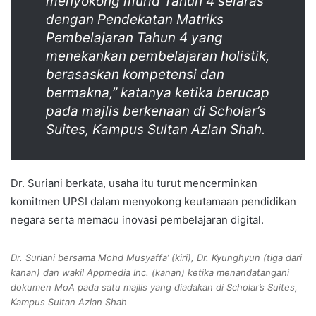
menyokong murid Tahun 4 selaras
dengan Pendekatan Matriks
Pembelajaran Tahun 4 yang
menekankan pembelajaran holistik,
berasaskan kompetensi dan
bermakna,” katanya ketika berucap
pada majlis berkenaan di Scholar’s
Suites, Kampus Sultan Azlan Shah.
Dr. Suriani berkata, usaha itu turut mencerminkan
komitmen UPSI dalam menyokong keutamaan pendidikan
negara serta memacu inovasi pembelajaran digital.
Dr. Suriani bersama Mohd Musyaffa’ (kiri), Dr. Kyunghyun (tiga dari
kanan) dan wakil Appmedia Inc. (kanan) ketika menandatangani
dokumen MoA pada satu majlis yang diadakan di Scholar’s Suites,
Kampus Sultan Azlan Shah