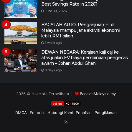
Best Savings Rate in 2026?
June 30, 2026
BACALAH AUTO: Penganjuran F1 di
Malaysia mampu jana aktiviti ekonomi
lebih RM1 bilion
1 week ago
DEWAN NEGARA: Kerajaan kaji caj ke
atas jualan EV biaya pembinaan pengecas
awam – Johari Abdul Ghani
3 days ago
2026 © Hakcipta Terpelihara |
BacalahMalaysia.my
design
XC
II
TECH
DMCA
Editorial
Hubungi Kami
Penafian
Pengiklanan
RSS