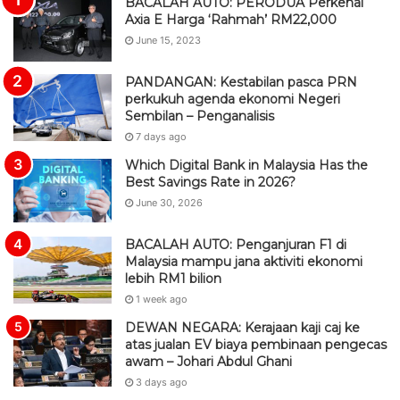
BACALAH AUTO: PERODUA Perkenal
Axia E Harga ‘Rahmah’ RM22,000
June 15, 2023
PANDANGAN: Kestabilan pasca PRN
perkukuh agenda ekonomi Negeri
Sembilan – Penganalisis
7 days ago
Which Digital Bank in Malaysia Has the
Best Savings Rate in 2026?
June 30, 2026
BACALAH AUTO: Penganjuran F1 di
Malaysia mampu jana aktiviti ekonomi
lebih RM1 bilion
1 week ago
DEWAN NEGARA: Kerajaan kaji caj ke
atas jualan EV biaya pembinaan pengecas
awam – Johari Abdul Ghani
3 days ago