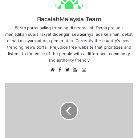
BacalahMalaysia Team
Berita portal paling trending di negara ini. Tanpa prejudis
menjadikan suara rakyat didengari sewajarnya, ada kelainan, dekat
di hati masyarakat dan pemerintah. Currently the country's most
trending news portal. Prejudice free website that prioritizes and
listens to the voice of the people with a difference, community
and authority friendly
F
I
W
a
T
Y
n
e
c
w
o
s
b
e
i
u
t
s
b
t
T
a
i
o
t
u
g
t
o
e
b
r
e
k
r
e
a
m