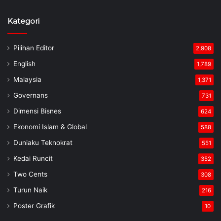
Kategori
Pilihan Editor
2,908
English
1,789
Malaysia
1,371
Governans
731
Dimensi Bisnes
624
Ekonomi Islam & Global
588
Duniaku Teknokrat
551
Kedai Runcit
352
Two Cents
308
Turun Naik
216
Poster Grafik
10