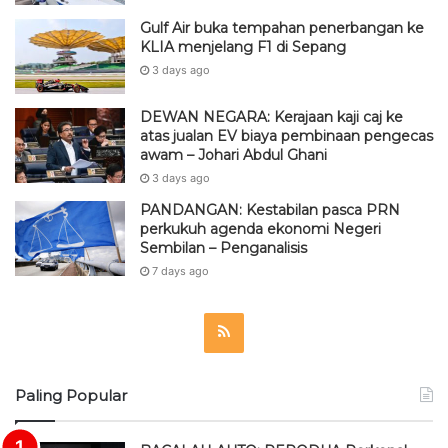
Gulf Air buka tempahan penerbangan ke
KLIA menjelang F1 di Sepang
3 days ago
DEWAN NEGARA: Kerajaan kaji caj ke
atas jualan EV biaya pembinaan pengecas
awam – Johari Abdul Ghani
3 days ago
PANDANGAN: Kestabilan pasca PRN
perkukuh agenda ekonomi Negeri
Sembilan – Penganalisis
7 days ago
R
S
Paling Popular
S