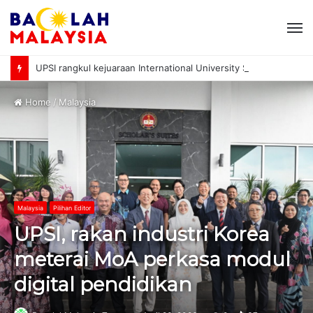
M
UPSI rangkul kejuaraan International University Sailing Championship 2026
Home
/
Malaysia
Malaysia
Pilihan Editor
UPSI, rakan industri Korea
meterai MoA perkasa modul
digital pendidikan