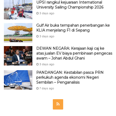
UPSI rangkul kejuaraan International
University Sailing Championship 2026
3 days ago
Gulf Air buka tempahan penerbangan ke
KLIA menjelang F1 di Sepang
3 days ago
DEWAN NEGARA: Kerajaan kaji caj ke
atas jualan EV biaya pembinaan pengecas
awam – Johari Abdul Ghani
3 days ago
PANDANGAN: Kestabilan pasca PRN
perkukuh agenda ekonomi Negeri
Sembilan – Penganalisis
7 days ago
R
S