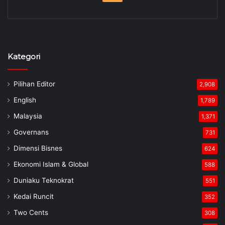
Kategori
Pilihan Editor
2,908
English
1,789
Malaysia
1,371
Governans
731
Dimensi Bisnes
624
Ekonomi Islam & Global
588
Duniaku Teknokrat
551
Kedai Runcit
352
Two Cents
308