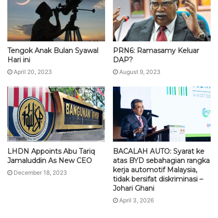
Tengok Anak Bulan Syawal
PRN6: Ramasamy Keluar
Hari ini
DAP?
April 20, 2023
August 9, 2023
LHDN Appoints Abu Tariq
BACALAH AUTO: Syarat ke
Jamaluddin As New CEO
atas BYD sebahagian rangka
kerja automotif Malaysia,
December 18, 2023
tidak bersifat diskriminasi –
Johari Ghani
April 3, 2026