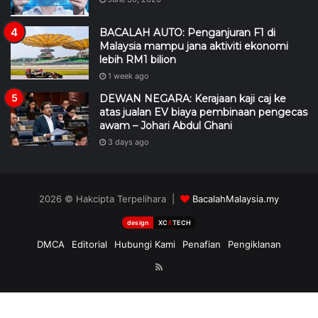
BACALAH AUTO: Penganjuran F1 di
Malaysia mampu jana aktiviti ekonomi
lebih RM1 bilion
1 week ago
DEWAN NEGARA: Kerajaan kaji caj ke
atas jualan EV biaya pembinaan pengecas
awam – Johari Abdul Ghani
3 days ago
2026 © Hakcipta Terpelihara |
BacalahMalaysia.my
design
XC
II
TECH
DMCA
Editorial
Hubungi Kami
Penafian
Pengiklanan
RSS