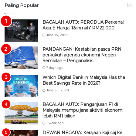
Paling Popular
S
BACALAH AUTO: PERODUA Perkenal
Axia E Harga ‘Rahmah’ RM22,000
June 15, 2023
PANDANGAN: Kestabilan pasca PRN
perkukuh agenda ekonomi Negeri
Sembilan – Penganalisis
7 days ago
Which Digital Bank in Malaysia Has the
Best Savings Rate in 2026?
June 30, 2026
BACALAH AUTO: Penganjuran F1 di
Malaysia mampu jana aktiviti ekonomi
lebih RM1 bilion
1 week ago
DEWAN NEGARA: Kerajaan kaji caj ke