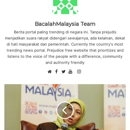
BacalahMalaysia Team
Berita portal paling trending di negara ini. Tanpa prejudis
menjadikan suara rakyat didengari sewajarnya, ada kelainan, dekat
di hati masyarakat dan pemerintah. Currently the country's most
trending news portal. Prejudice free website that prioritizes and
listens to the voice of the people with a difference, community
and authority friendly
F
I
W
a
T
Y
n
e
c
w
o
s
b
e
i
u
t
s
b
t
T
a
i
o
t
u
g
t
o
e
b
r
e
k
r
e
a
m