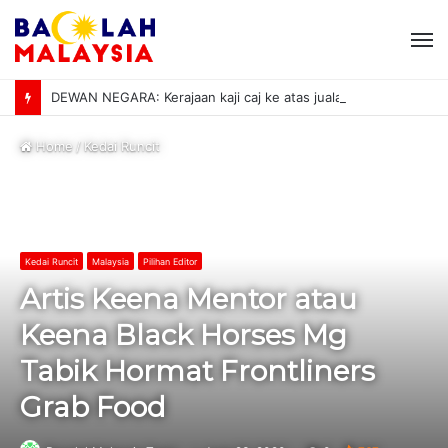
M
DEWAN NEGARA: Kerajaan kaji caj ke atas jualan EV biaya pembinaan pengecas awam – Johari Abdul Ghani
Home
/
Kedai Runcit
Kedai Runcit
Malaysia
Pilihan Editor
Artis Keena Mentor atau
Keena Black Horses Mg
Tabik Hormat Frontliners
Grab Food