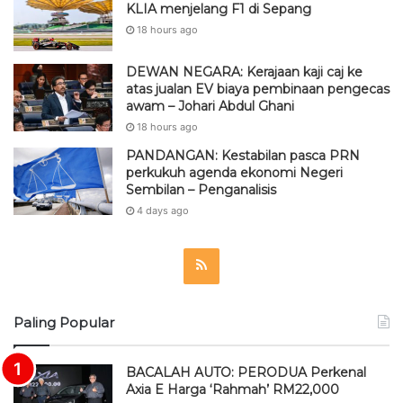
KLIA menjelang F1 di Sepang
18 hours ago
DEWAN NEGARA: Kerajaan kaji caj ke
atas jualan EV biaya pembinaan pengecas
awam – Johari Abdul Ghani
18 hours ago
PANDANGAN: Kestabilan pasca PRN
perkukuh agenda ekonomi Negeri
Sembilan – Penganalisis
4 days ago
R
S
Paling Popular
S
BACALAH AUTO: PERODUA Perkenal
Axia E Harga ‘Rahmah’ RM22,000