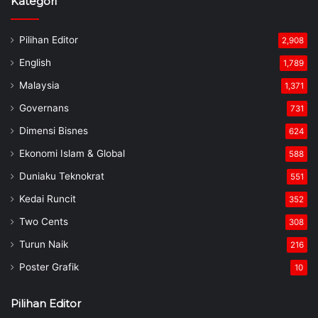
Kategori
Pilihan Editor
2,908
English
1,789
Malaysia
1,371
Governans
731
Dimensi Bisnes
624
Ekonomi Islam & Global
588
Duniaku Teknokrat
551
Kedai Runcit
352
Two Cents
308
Turun Naik
216
Poster Grafik
10
Pilihan Editor