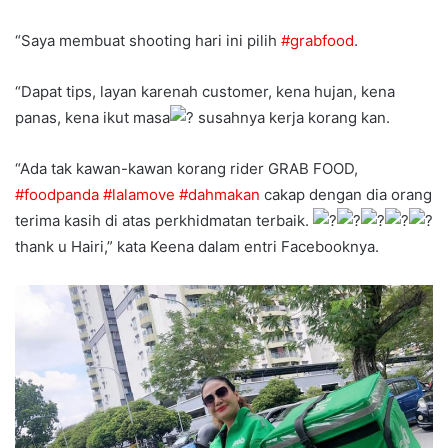
“Saya membuat shooting hari ini pilih
#grabfood
.
“Dapat tips, layan karenah customer, kena hujan, kena
panas, kena ikut masa
susahnya kerja korang kan.
“Ada tak kawan-kawan korang rider GRAB FOOD,
#foodpanda
#lalamove
#dahmakan
cakap dengan dia orang
terima kasih di atas perkhidmatan terbaik.
thank u Hairi,” kata Keena dalam entri Facebooknya.