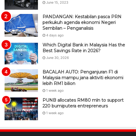
June 15, 2023
PANDANGAN: Kestabilan pasca PRN
perkukuh agenda ekonomi Negeri
Sembilan – Penganalisis
4 days ago
Which Digital Bank in Malaysia Has the
Best Savings Rate in 2026?
June 30, 2026
BACALAH AUTO: Penganjuran F1 di
Malaysia mampu jana aktiviti ekonomi
lebih RM1 bilion
1 week ago
PUNB allocates RM80 mln to support
220 bumiputera entrepreneurs
1 week ago