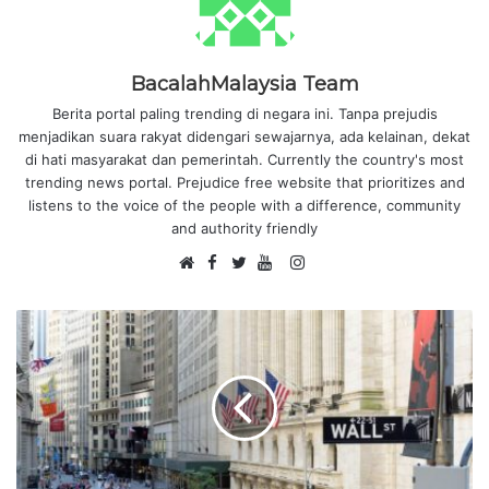
BacalahMalaysia Team
Berita portal paling trending di negara ini. Tanpa prejudis
menjadikan suara rakyat didengari sewajarnya, ada kelainan, dekat
di hati masyarakat dan pemerintah. Currently the country's most
trending news portal. Prejudice free website that prioritizes and
listens to the voice of the people with a difference, community
and authority friendly
F
I
W
a
T
Y
n
e
c
w
o
s
b
e
i
u
t
s
b
t
T
a
i
o
t
u
g
t
o
e
b
r
e
k
r
e
a
m