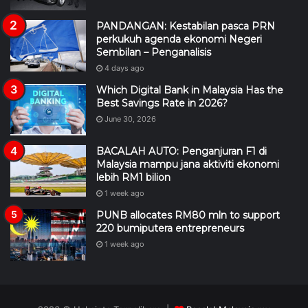
PANDANGAN: Kestabilan pasca PRN
perkukuh agenda ekonomi Negeri
Sembilan – Penganalisis
4 days ago
Which Digital Bank in Malaysia Has the
Best Savings Rate in 2026?
June 30, 2026
BACALAH AUTO: Penganjuran F1 di
Malaysia mampu jana aktiviti ekonomi
lebih RM1 bilion
1 week ago
PUNB allocates RM80 mln to support
220 bumiputera entrepreneurs
1 week ago