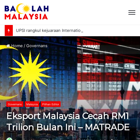
M
UPSI rangkul kejuaraan International University Sailing Championship 2026
Home
/
Governans
Governans
Malaysia
Pilihan Editor
Eksport Malaysia Cecah RM1
Trilion Bulan Ini – MATRADE