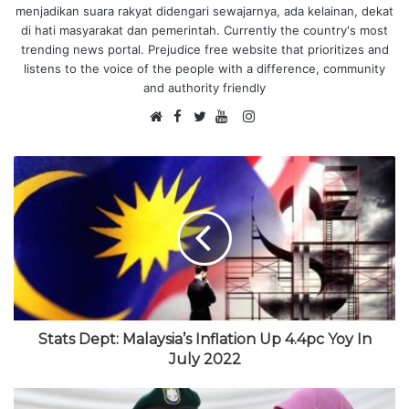
menjadikan suara rakyat didengari sewajarnya, ada kelainan, dekat
di hati masyarakat dan pemerintah. Currently the country's most
trending news portal. Prejudice free website that prioritizes and
listens to the voice of the people with a difference, community
and authority friendly
F
I
W
a
T
Y
n
e
c
w
o
s
b
e
i
u
t
s
b
t
T
a
i
o
t
u
g
t
o
e
b
r
e
k
r
e
a
m
Stats Dept: Malaysia’s Inflation Up 4.4pc Yoy In
July 2022