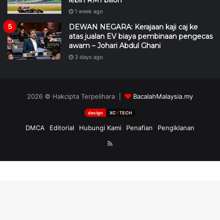
lebih RM1 bilion
1 week ago
DEWAN NEGARA: Kerajaan kaji caj ke
atas jualan EV biaya pembinaan pengecas
awam – Johari Abdul Ghani
3 days ago
2026 © Hakcipta Terpelihara |
BacalahMalaysia.my
design
XC
II
TECH
DMCA
Editorial
Hubungi Kami
Penafian
Pengiklanan
RSS