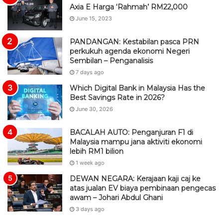
Axia E Harga ‘Rahmah’ RM22,000
June 15, 2023
PANDANGAN: Kestabilan pasca PRN
perkukuh agenda ekonomi Negeri
Sembilan – Penganalisis
7 days ago
Which Digital Bank in Malaysia Has the
Best Savings Rate in 2026?
June 30, 2026
BACALAH AUTO: Penganjuran F1 di
Malaysia mampu jana aktiviti ekonomi
lebih RM1 bilion
1 week ago
DEWAN NEGARA: Kerajaan kaji caj ke
atas jualan EV biaya pembinaan pengecas
awam – Johari Abdul Ghani
3 days ago