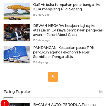
Gulf Air buka tempahan penerbangan ke
KLIA menjelang F1 di Sepang
3 days ago
DEWAN NEGARA: Kerajaan kaji caj ke
atas jualan EV biaya pembinaan pengecas
awam – Johari Abdul Ghani
3 days ago
PANDANGAN: Kestabilan pasca PRN
perkukuh agenda ekonomi Negeri
Sembilan – Penganalisis
7 days ago
R
S
Paling Popular
S
BACALAH AUTO: PERODUA Perkenal