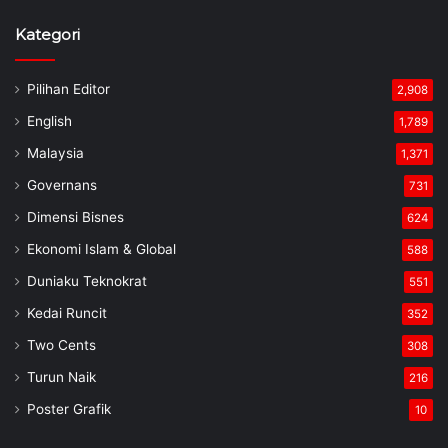
Kategori
Pilihan Editor
2,908
English
1,789
Malaysia
1,371
Governans
731
Dimensi Bisnes
624
Ekonomi Islam & Global
588
Duniaku Teknokrat
551
Kedai Runcit
352
Two Cents
308
Turun Naik
216
Poster Grafik
10