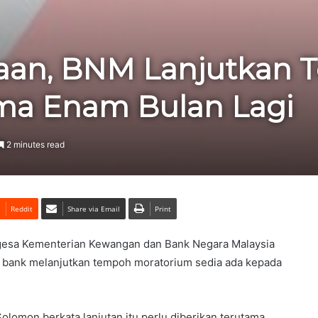
aan, BNM Lanjutkan
ma Enam Bulan Lagi
2 minutes read
Reddit
Share via Email
Print
gesa Kementerian Kewangan dan Bank Negara Malaysia
 bank melanjutkan tempoh moratorium sedia ada kepada
Solomon berkata lanjutan itu perlu diberikan terutama