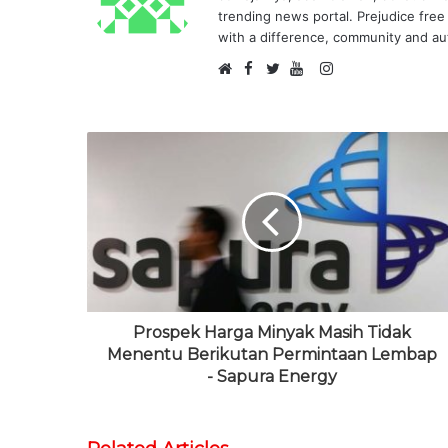
trending news portal. Prejudice free 
with a difference, community and aut
F
I
W
a
T
Y
n
e
c
w
o
s
b
e
i
u
t
s
b
t
T
a
i
o
t
u
g
t
o
e
b
r
e
k
r
e
a
m
Prospek Harga Minyak Masih Tidak
Menentu Berikutan Permintaan Lembap
- Sapura Energy