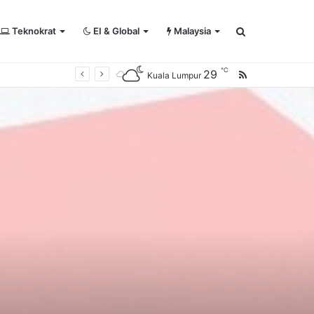
Teknokrat
EI & Global
Malaysia
Search
℃
29
RSS
Kuala Lumpur
for