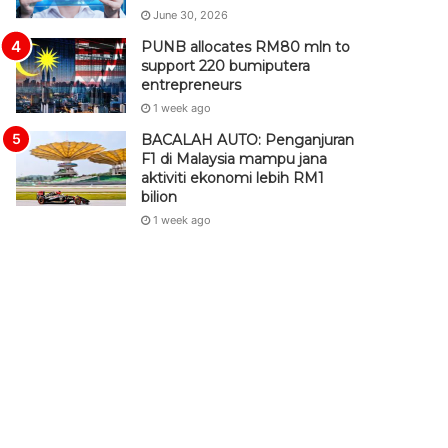
June 30, 2026
PUNB allocates RM80 mln to
support 220 bumiputera
entrepreneurs
1 week ago
BACALAH AUTO: Penganjuran
F1 di Malaysia mampu jana
aktiviti ekonomi lebih RM1
bilion
1 week ago