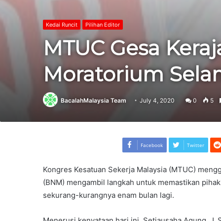
Kedai Runcit
Pilihan Editor
MTUC Gesa Keraj
Moratorium Sela
BacalahMalaysia Team
July 4, 2020
0
5
Facebook
Twitter
Kongres Kesatuan Sekerja Malaysia (MTUC) meng
(BNM) mengambil langkah untuk memastikan pihak
sekurang-kurangnya enam bulan lagi.
Menerusi kenyataan hari ini, Setiausaha Agung, J. 