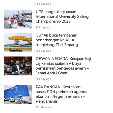
1 day ago
UPSI rangkul kejuaraan
International University Sailing
Championship 2026
1 day ago
Gulf Air buka tempahan
penerbangan ke KLIA
menjelang F1 di Sepang
1 day ago
DEWAN NEGARA: Kerajaan kaji
caj ke atas jualan EV biaya
pembinaan pengecas awam –
Johari Abdul Ghani
1 day ago
PANDANGAN: Kestabilan
pasca PRN perkukuh agenda
ekonomi Negeri Sembilan –
Penganalisis
5 days ago