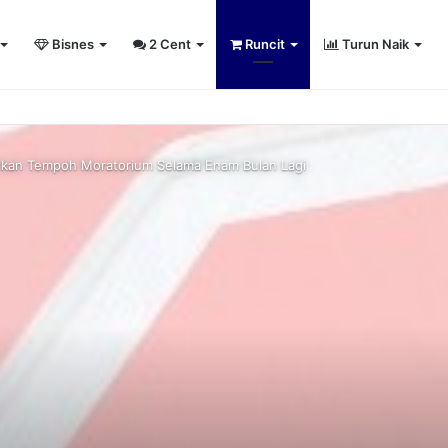
Bisnes
2 Cent
Runcit
Turun Naik
sity Sailing Championship 2026
kan Tempoh Moratorium Selama Enam Bulan Lagi