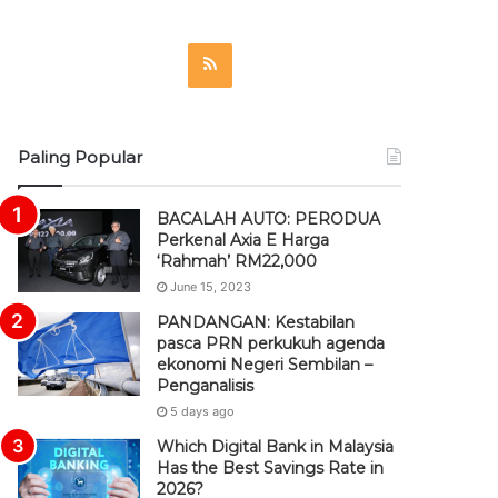
R
S
S
Paling Popular
BACALAH AUTO: PERODUA
Perkenal Axia E Harga
‘Rahmah’ RM22,000
June 15, 2023
PANDANGAN: Kestabilan
pasca PRN perkukuh agenda
ekonomi Negeri Sembilan –
Penganalisis
5 days ago
Which Digital Bank in Malaysia
Has the Best Savings Rate in
2026?