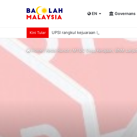
EN
Governans
UPSI rangkul kejuaraan International Univer
Kini Tular
Home
/
Kedai Runcit
/
MTUC Gesa Kerajaan, BNM Lanjut