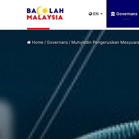
EN
Governans
UPSI rangkul kejuaraan International Univer
Kini Tular
Home
/
Governans
/
Muhyiddin Pengerusikan Mesyuarat