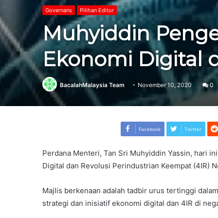
Governans
Pilihan Editor
Muhyiddin Penger
Ekonomi Digital 
BacalahMalaysia Team
November 10, 2020
0
Facebook
Twitter
Perdana Menteri, Tan Sri Muhyiddin Yassin, hari 
Digital dan Revolusi Perindustrian Keempat (4IR) 
Majlis berkenaan adalah tadbir urus tertinggi da
strategi dan inisiatif ekonomi digital dan 4IR di nega