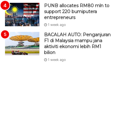
PUNB allocates RM80 mln to
support 220 bumiputera
entrepreneurs
1 week ago
BACALAH AUTO: Penganjuran
F1 di Malaysia mampu jana
aktiviti ekonomi lebih RM1
bilion
1 week ago