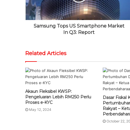
m
Samsung Tops US Smartphone Market
In Q3: Report
Related Articles
Akaun Fleksibel KWSP:
Pengeluaran Lebih RM250 Perlu
Dasar Fiskal
Proses e-KYC
Pertumbuhan
Rakyat – Ket
May 12, 2024
Perbendahar
October 22, 2