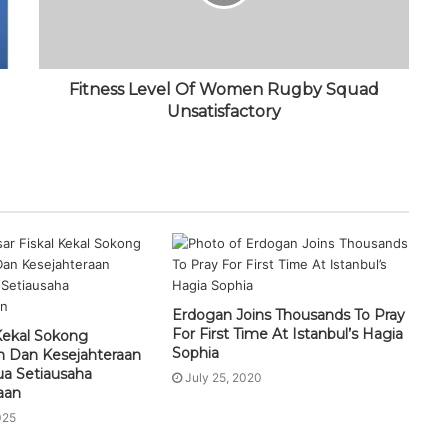
Fitness Level Of Women Rugby Squad
Unsatisfactory
Erdogan Joins Thousands To Pray
For First Time At Istanbul’s Hagia
 Kekal Sokong
Sophia
 Dan Kesejahteraan
ua Setiausaha
July 25, 2020
aan
025