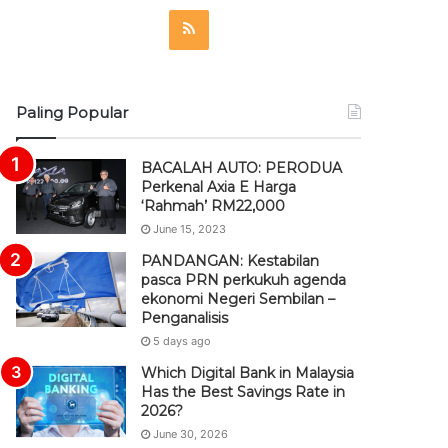
R
S
S
Paling Popular
BACALAH AUTO: PERODUA
Perkenal Axia E Harga
‘Rahmah’ RM22,000
June 15, 2023
PANDANGAN: Kestabilan
pasca PRN perkukuh agenda
ekonomi Negeri Sembilan –
Penganalisis
5 days ago
Which Digital Bank in Malaysia
Has the Best Savings Rate in
2026?
June 30, 2026