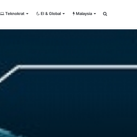
Teknokrat
EI & Global
Malaysia
Search
℃
29
RSS
Kuala Lumpur
for