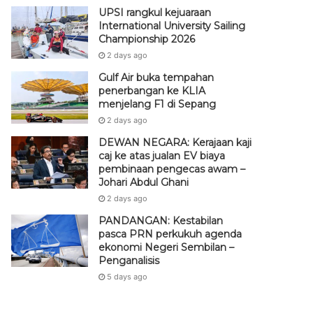
UPSI rangkul kejuaraan
International University Sailing
Championship 2026
2 days ago
Gulf Air buka tempahan
penerbangan ke KLIA
menjelang F1 di Sepang
2 days ago
DEWAN NEGARA: Kerajaan kaji
caj ke atas jualan EV biaya
pembinaan pengecas awam –
Johari Abdul Ghani
2 days ago
PANDANGAN: Kestabilan
pasca PRN perkukuh agenda
ekonomi Negeri Sembilan –
Penganalisis
5 days ago