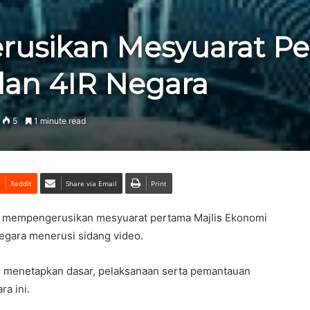
usikan Mesyuarat Pe
dan 4IR Negara
5
1 minute read
Reddit
Share via Email
Print
ini mempengerusikan mesyuarat pertama Majlis Ekonomi
Negara menerusi sidang video.
lam menetapkan dasar, pelaksanaan serta pemantauan
ra ini.