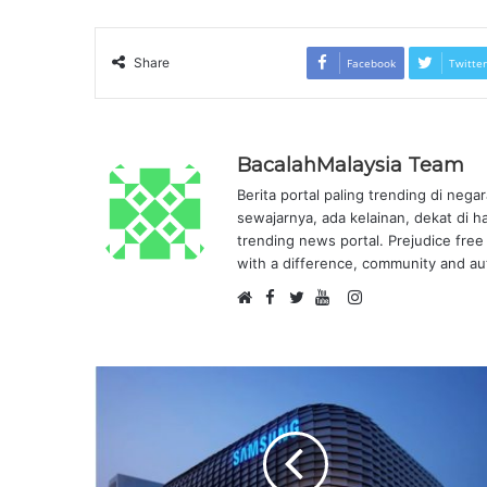
Share
Facebook
Twitter
BacalahMalaysia Team
Berita portal paling trending di nega
sewajarnya, ada kelainan, dekat di h
trending news portal. Prejudice free 
with a difference, community and aut
F
I
W
a
T
Y
n
e
c
w
o
s
b
e
i
u
t
s
b
t
T
a
i
o
t
u
g
t
o
e
b
r
e
k
r
e
a