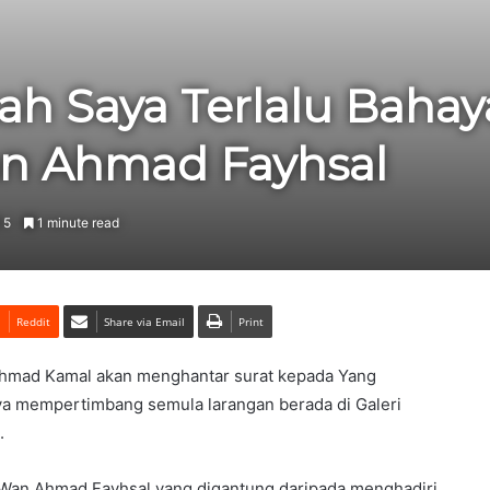
h Saya Terlalu Baha
an Ahmad Fayhsal
5
1 minute read
Reddit
Share via Email
Print
hmad Kamal akan menghantar surat kepada Yang
ya mempertimbang semula larangan berada di Galeri
.
, Wan Ahmad Fayhsal yang digantung daripada menghadiri