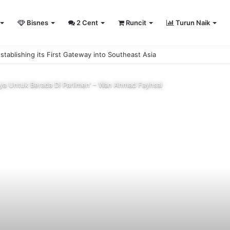
Bisnes
2 Cent
Runcit
Turun Naik
sity Sailing Championship 2026
ya Untuk Berada Di Parlimen’ – Wan Ahmad Fayhsal