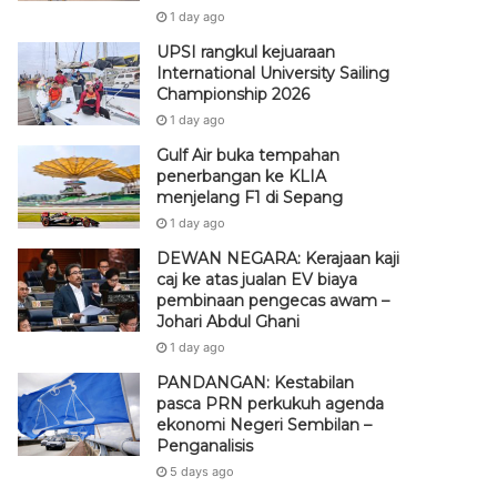
1 day ago
UPSI rangkul kejuaraan
International University Sailing
Championship 2026
1 day ago
Gulf Air buka tempahan
penerbangan ke KLIA
menjelang F1 di Sepang
1 day ago
DEWAN NEGARA: Kerajaan kaji
caj ke atas jualan EV biaya
pembinaan pengecas awam –
Johari Abdul Ghani
1 day ago
PANDANGAN: Kestabilan
pasca PRN perkukuh agenda
ekonomi Negeri Sembilan –
Penganalisis
5 days ago