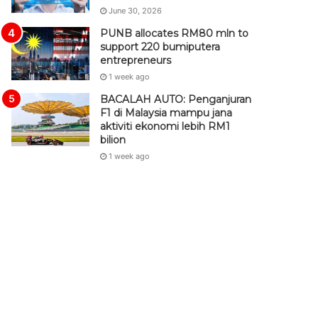
June 30, 2026
PUNB allocates RM80 mln to
support 220 bumiputera
entrepreneurs
1 week ago
BACALAH AUTO: Penganjuran
F1 di Malaysia mampu jana
aktiviti ekonomi lebih RM1
bilion
1 week ago