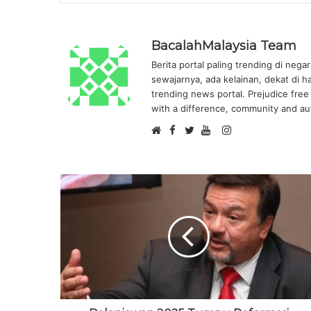
BacalahMalaysia Team
Berita portal paling trending di nega
sewajarnya, ada kelainan, dekat di h
trending news portal. Prejudice free 
with a difference, community and aut
F
I
W
a
T
Y
n
e
c
w
o
s
b
e
i
u
t
s
b
t
T
a
i
o
t
u
g
t
o
e
b
r
e
k
r
e
a
m