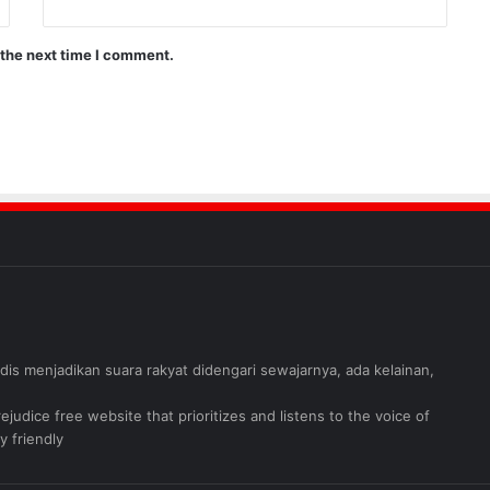
 the next time I comment.
judis menjadikan suara rakyat didengari sewajarnya, ada kelainan,
judice free website that prioritizes and listens to the voice of
y friendly