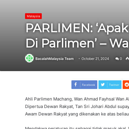
Malaysia
PARLIMEN: ‘Apaka
Di Parlimen’ – W
BacalahMalaysia Team
October 21, 2024
0
Facebook
Twitter
Ahli Parlimen Machang, Wan Ahmad Fayhsal Wan A
Dipertua Dewan Rakyat, Tan Sri Johari Abdul supa
Awam Dewan Rakyat yang dikenakan ke atas beliau
Mendakwa peraturan itu sebagai tidak masuk akal