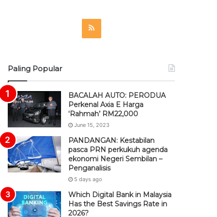
R
S
S
Paling Popular
BACALAH AUTO: PERODUA
Perkenal Axia E Harga
‘Rahmah’ RM22,000
June 15, 2023
PANDANGAN: Kestabilan
pasca PRN perkukuh agenda
ekonomi Negeri Sembilan –
Penganalisis
5 days ago
Which Digital Bank in Malaysia
Has the Best Savings Rate in
2026?