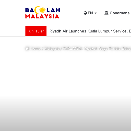
EN
Governans
UPSI rangkul kejuaraan International Univer
Kini Tular
Home
/
Malaysia
/
PARLIMEN: ‘Apakah Saya Terlalu Baha