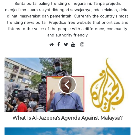
Berita portal paling trending di negara ini. Tanpa prejudis
menjadikan suara rakyat didengari sewajarnya, ada kelainan, dekat
di hati masyarakat dan pemerintah. Currently the country's most
trending news portal. Prejudice free website that prioritizes and
listens to the voice of the people with a difference, community
and authority friendly
F
I
W
a
T
Y
n
e
c
w
o
s
b
e
i
u
t
s
b
t
T
a
i
o
t
u
g
t
o
e
b
r
e
k
r
e
a
m
What Is Al-Jazeera's Agenda Against Malaysia?