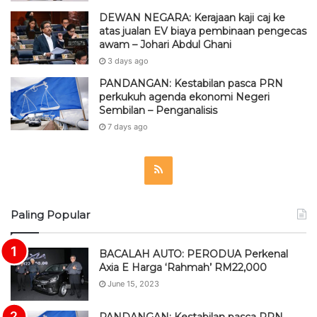
DEWAN NEGARA: Kerajaan kaji caj ke
atas jualan EV biaya pembinaan pengecas
awam – Johari Abdul Ghani
3 days ago
PANDANGAN: Kestabilan pasca PRN
perkukuh agenda ekonomi Negeri
Sembilan – Penganalisis
7 days ago
R
S
Paling Popular
S
BACALAH AUTO: PERODUA Perkenal
Axia E Harga ‘Rahmah’ RM22,000
June 15, 2023
PANDANGAN: Kestabilan pasca PRN