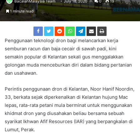
BacalahMalaysia Team
July 18, 2020
0
19
1 minute read
Penggunaan teknologi dron bagi melancarkan kerja
semburan racun dan baja cecair di sawah padi, kini
semakin popular di Kelantan sekali gus menggalakkan
golongan muda menceburkan diri dalam bidang pertanian
dan usahawan.
Perintis penggunaan dron di Kelantan, Noor Hanif Noordin,
33, berkata sejak diperkenalkan di Kelantan hujung Mac
lepas
,
rata-rata petani mula berminat untuk menggunakan
khidmat dron yang diusahakan beliau bersama sebuah
syarikat Ikhwan Afif Resources (IAR) yang berpangkalan di
Lumut, Perak.