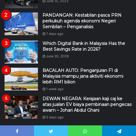
June 15, 2023
PANDANGAN: Kestabilan pasca PRN
perkukuh agenda ekonomi Negeri
Sembilan – Penganalisis
7 days ago
Which Digital Bank in Malaysia Has the
Best Savings Rate in 2026?
June 30, 2026
BACALAH AUTO: Penganjuran F1 di
Malaysia mampu jana aktiviti ekonomi
lebih RM1 bilion
1 week ago
DEWAN NEGARA: Kerajaan kaji caj ke
atas jualan EV biaya pembinaan pengecas
awam – Johari Abdul Ghani
3 days ago