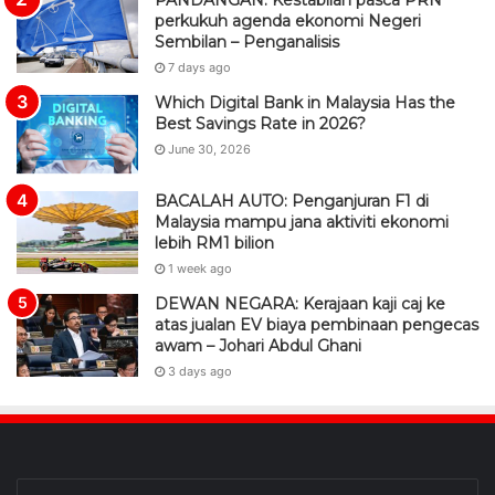
perkukuh agenda ekonomi Negeri
Sembilan – Penganalisis
7 days ago
Which Digital Bank in Malaysia Has the
Best Savings Rate in 2026?
June 30, 2026
BACALAH AUTO: Penganjuran F1 di
Malaysia mampu jana aktiviti ekonomi
lebih RM1 bilion
1 week ago
DEWAN NEGARA: Kerajaan kaji caj ke
atas jualan EV biaya pembinaan pengecas
awam – Johari Abdul Ghani
3 days ago