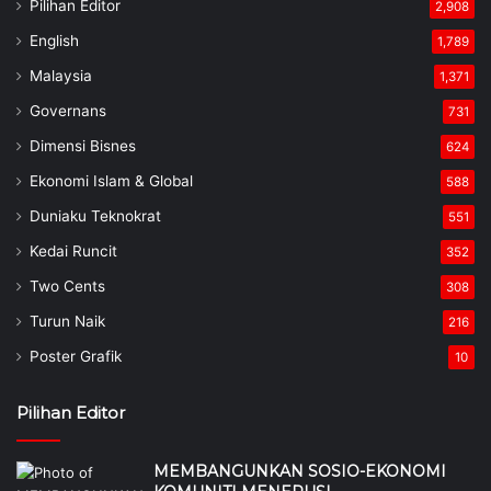
Pilihan Editor
2,908
English
1,789
Malaysia
1,371
Governans
731
Dimensi Bisnes
624
Ekonomi Islam & Global
588
Duniaku Teknokrat
551
Kedai Runcit
352
Two Cents
308
Turun Naik
216
Poster Grafik
10
Pilihan Editor
MEMBANGUNKAN SOSIO-EKONOMI