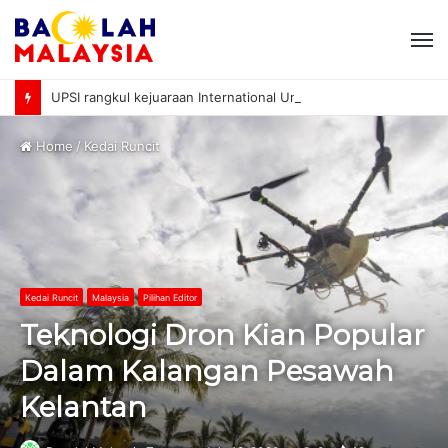
M
UPSI rangkul kejuaraan International University Sailing Championship 2026
Home
/
Kedai Runcit
Kedai Runcit
Malaysia
Pilihan Editor
Teknologi Dron Kian Popular
Dalam Kalangan Pesawah
Kelantan