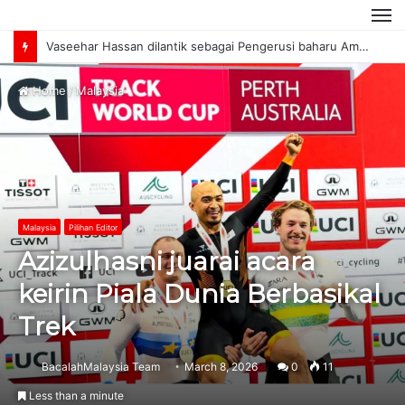
M
Vaseehar Hassan dilantik sebagai Pengerusi baharu AmanahRaya
Home
/
Malaysia
Malaysia
Pilihan Editor
Azizulhasni juarai acara
keirin Piala Dunia Berbasikal
Trek
BacalahMalaysia Team
March 8, 2026
0
11
Less than a minute