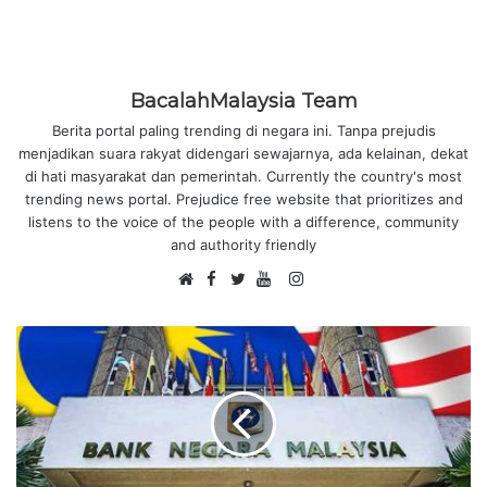
BacalahMalaysia Team
Berita portal paling trending di negara ini. Tanpa prejudis
menjadikan suara rakyat didengari sewajarnya, ada kelainan, dekat
di hati masyarakat dan pemerintah. Currently the country's most
trending news portal. Prejudice free website that prioritizes and
listens to the voice of the people with a difference, community
and authority friendly
F
I
W
a
T
Y
n
e
c
w
o
s
b
e
i
u
t
s
b
t
T
a
i
o
t
u
g
t
o
e
b
r
e
k
r
e
a
m