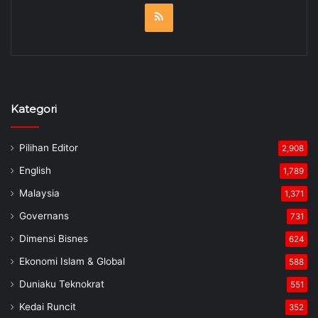
RSS
Kategori
Pilihan Editor
2,908
English
1,789
Malaysia
1,371
Governans
731
Dimensi Bisnes
624
Ekonomi Islam & Global
588
Duniaku Teknokrat
551
Kedai Runcit
352