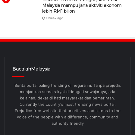
Malaysia mampu jana aktiviti ekonomi
lebih RM1 bilion
1 week ago
BacalahMalaysia
Berita portal paling trending di negara ini. Tanpa prejudis
menjadikan suara rakyat didengari sewajarnya, ada
kelainan, dekat di hati masyarakat dan pemerintah.
Currently the country's most trending news portal.
Prejudice free website that prioritizes and listens to the
voice of the people with a difference, community and
authority friendly