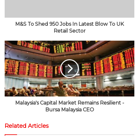
m
M&S To Shed 950 Jobs In Latest Blow To UK
Retail Sector
Malaysia's Capital Market Remains Resilient -
Bursa Malaysia CEO
Related Articles