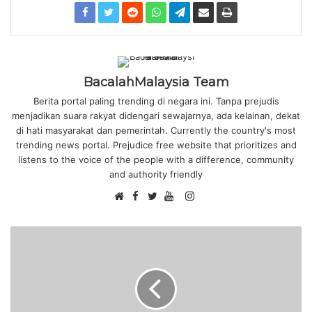
BacalahMalaysia Team
Berita portal paling trending di negara ini. Tanpa prejudis
menjadikan suara rakyat didengari sewajarnya, ada kelainan, dekat
di hati masyarakat dan pemerintah. Currently the country's most
trending news portal. Prejudice free website that prioritizes and
listens to the voice of the people with a difference, community
and authority friendly
F
I
W
a
T
Y
n
e
c
w
o
s
b
e
i
u
t
s
b
t
T
a
i
o
t
u
g
t
o
e
b
r
e
k
r
e
a