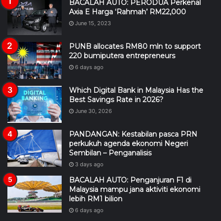
BACALAH AUTO: PERODUA Perkenal
Axia E Harga ‘Rahmah’ RM22,000
June 15, 2023
PUNB allocates RM80 mln to support
220 bumiputera entrepreneurs
6 days ago
Which Digital Bank in Malaysia Has the
Best Savings Rate in 2026?
June 30, 2026
PANDANGAN: Kestabilan pasca PRN
perkukuh agenda ekonomi Negeri
Sembilan – Penganalisis
3 days ago
BACALAH AUTO: Penganjuran F1 di
Malaysia mampu jana aktiviti ekonomi
lebih RM1 bilion
6 days ago