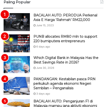
Paling Popular
S
BACALAH AUTO: PERODUA Perkenal
Axia E Harga ‘Rahmah’ RM22,000
June 15, 2023
PUNB allocates RM80 mln to support
220 bumiputera entrepreneurs
6 days ago
Which Digital Bank in Malaysia Has the
Best Savings Rate in 2026?
June 30, 2026
PANDANGAN: Kestabilan pasca PRN
perkukuh agenda ekonomi Negeri
Sembilan – Penganalisis
3 days ago
BACALAH AUTO: Penganjuran F1 di
Malaysia mampu jana aktiviti ekonomi