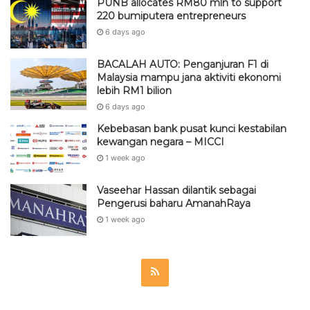
PUNB allocates RM80 mln to support
220 bumiputera entrepreneurs
6 days ago
BACALAH AUTO: Penganjuran F1 di
Malaysia mampu jana aktiviti ekonomi
lebih RM1 bilion
6 days ago
Kebebasan bank pusat kunci kestabilan
kewangan negara – MICCI
1 week ago
Vaseehar Hassan dilantik sebagai
Pengerusi baharu AmanahRaya
1 week ago
R
S