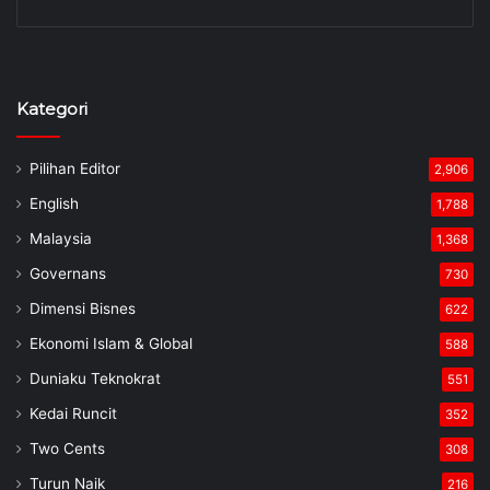
Kategori
Pilihan Editor
2,906
English
1,788
Malaysia
1,368
Governans
730
Dimensi Bisnes
622
Ekonomi Islam & Global
588
Duniaku Teknokrat
551
Kedai Runcit
352
Two Cents
308
Turun Naik
216