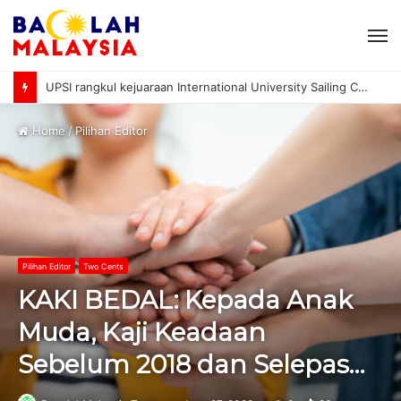
M
UPSI rangkul kejuaraan International University Sailing Championship 2026
Home
/
Pilihan Editor
Pilihan Editor
Two Cents
KAKI BEDAL: Kepada Anak
Muda, Kaji Keadaan
Sebelum 2018 dan Selepas…