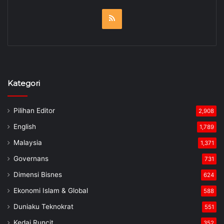
RSS
Kategori
Pilihan Editor
2,908
English
1,789
Malaysia
1,371
Governans
731
Dimensi Bisnes
624
Ekonomi Islam & Global
588
Duniaku Teknokrat
551
Kedai Runcit
352