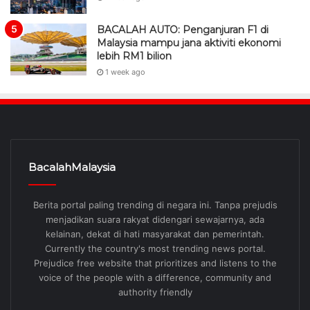
BACALAH AUTO: Penganjuran F1 di
Malaysia mampu jana aktiviti ekonomi
lebih RM1 bilion
1 week ago
BacalahMalaysia
Berita portal paling trending di negara ini. Tanpa prejudis
menjadikan suara rakyat didengari sewajarnya, ada
kelainan, dekat di hati masyarakat dan pemerintah.
Currently the country's most trending news portal.
Prejudice free website that prioritizes and listens to the
voice of the people with a difference, community and
authority friendly