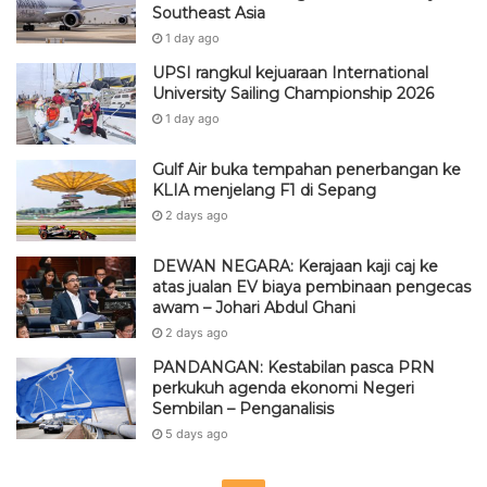
Southeast Asia
1 day ago
UPSI rangkul kejuaraan International
University Sailing Championship 2026
1 day ago
Gulf Air buka tempahan penerbangan ke
KLIA menjelang F1 di Sepang
2 days ago
DEWAN NEGARA: Kerajaan kaji caj ke
atas jualan EV biaya pembinaan pengecas
awam – Johari Abdul Ghani
2 days ago
PANDANGAN: Kestabilan pasca PRN
perkukuh agenda ekonomi Negeri
Sembilan – Penganalisis
5 days ago