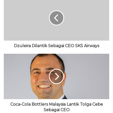
b
e
i
u
t
s
b
t
T
a
i
o
t
u
g
t
o
e
b
r
e
k
r
e
a
m
Dzuleira Dilantik Sebagai CEO SKS Airways
Coca-Cola Bottlers Malaysia Lantik Tolga Cebe
Sebagai CEO