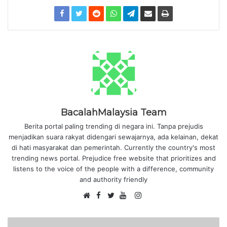
BacalahMalaysia Team
Berita portal paling trending di negara ini. Tanpa prejudis
menjadikan suara rakyat didengari sewajarnya, ada kelainan, dekat
di hati masyarakat dan pemerintah. Currently the country's most
trending news portal. Prejudice free website that prioritizes and
listens to the voice of the people with a difference, community
and authority friendly
F
I
W
a
T
Y
n
e
c
w
o
s