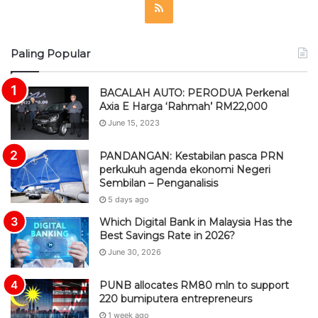
R
S
Paling Popular
S
BACALAH AUTO: PERODUA Perkenal
Axia E Harga ‘Rahmah’ RM22,000
June 15, 2023
PANDANGAN: Kestabilan pasca PRN
perkukuh agenda ekonomi Negeri
Sembilan – Penganalisis
5 days ago
Which Digital Bank in Malaysia Has the
Best Savings Rate in 2026?
June 30, 2026
PUNB allocates RM80 mln to support
220 bumiputera entrepreneurs
1 week ago