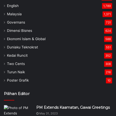
English
1,789
Malaysia
1,371
Governans
731
Dimensi Bisnes
624
Ekonomi Islam & Global
588
Duniaku Teknokrat
551
Kedai Runcit
352
Two Cents
308
Turun Naik
216
Poster Grafik
10
Pilihan Editor
PM Extends Kaamatan, Gawai Greetings
May 31, 2023