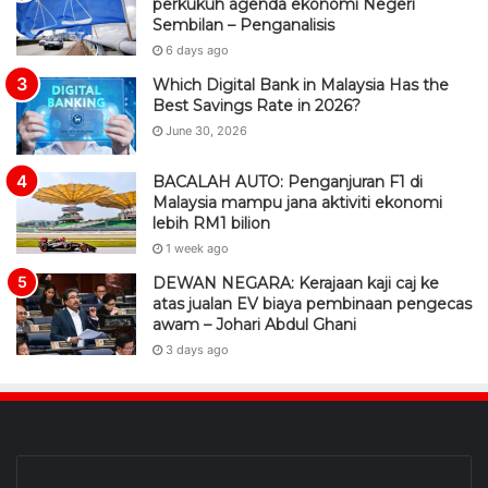
perkukuh agenda ekonomi Negeri
Sembilan – Penganalisis
6 days ago
Which Digital Bank in Malaysia Has the
Best Savings Rate in 2026?
June 30, 2026
BACALAH AUTO: Penganjuran F1 di
Malaysia mampu jana aktiviti ekonomi
lebih RM1 bilion
1 week ago
DEWAN NEGARA: Kerajaan kaji caj ke
atas jualan EV biaya pembinaan pengecas
awam – Johari Abdul Ghani
3 days ago