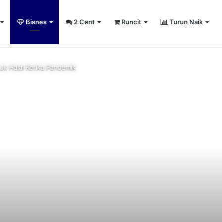
Bisnes
2 Cent
Runcit
Turun Naik
umiputera entrepreneurs
uk Halal Ketika Pandemik