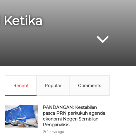
 Ketika
Recent
Popular
Comments
PANDANGAN: Kestabilan
pasca PRN perkukuh agenda
ekonomi Negeri Sembilan –
Penganalisis
2 days ago