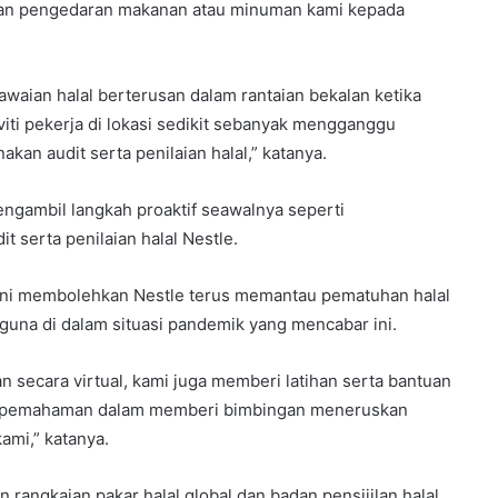
 dan pengedaran makanan atau minuman kami kepada
aian halal berterusan dalam rantaian bekalan ketika
viti pekerja di lokasi sedikit sebanyak mengganggu
an audit serta penilaian halal,” katanya.
engambil langkah proaktif seawalnya seperti
serta penilaian halal Nestle.
 ini membolehkan Nestle terus memantau pematuhan halal
una di dalam situasi pandemik yang mencabar ini.
n secara virtual, kami juga memberi latihan serta bantuan
n pemahaman dalam memberi bimbingan meneruskan
ami,” katanya.
angkaian pakar halal global dan badan pensijilan halal