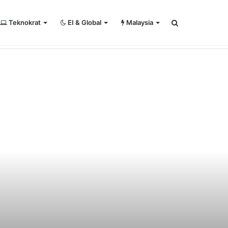
Teknokrat
EI & Global
Malaysia
Search
℃
29
RSS
Kuala Lumpur
for