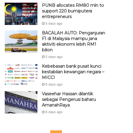
PUNB allocates RM80 mln to
support 220 bumiputera
entrepreneurs
5 days ago
BACALAH AUTO: Penganjuran
F1 di Malaysia mampu jana
aktiviti ekonomi lebih RM1
bilion
5 days ago
Kebebasan bank pusat kunci
kestabilan kewangan negara –
MICCI
6 days ago
Vaseehar Hassan dilantik
sebagai Pengerusi baharu
AmanahRaya
6 days ago