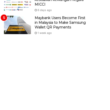
MICCI
6 days ago
Maybank Users Become First
in Malaysia to Make Samsung
Wallet QR Payments
1 week ago