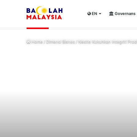
EN
Governans
PUNB allocates RM80 mln to support 220 b
Kini Tular
Home
/
Dimensi Bisnes
/
Nestle Kukuhkan Integriti Prod