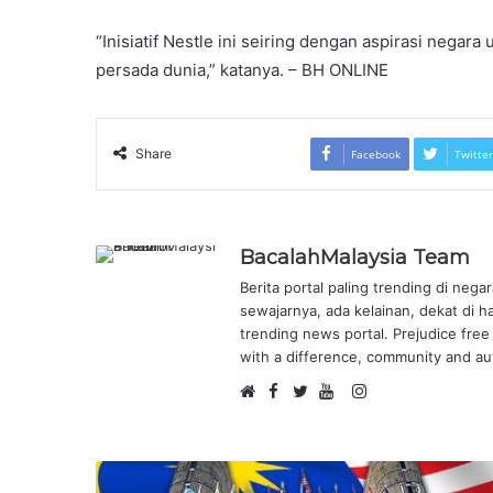
“Inisiatif Nestle ini seiring dengan aspirasi negar
persada dunia,” katanya. – BH ONLINE
Share
Facebook
Twitter
BacalahMalaysia Team
Berita portal paling trending di nega
sewajarnya, ada kelainan, dekat di h
trending news portal. Prejudice free 
with a difference, community and aut
F
I
W
a
T
Y
n
e
c
w
o
s
b
e
i
u
t
s
b
t
T
a