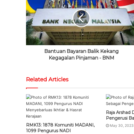
i
o
t
u
g
t
o
e
b
r
e
k
r
e
a
m
Bantuan Bayaran Balik Kekang
Kegagalan Pinjaman - BNM
Related Articles
Raja Arshad D
Pengerusi B
RMK13: 1878 Komuniti MADANI,
May 30, 2023
1099 Pengurus NADI