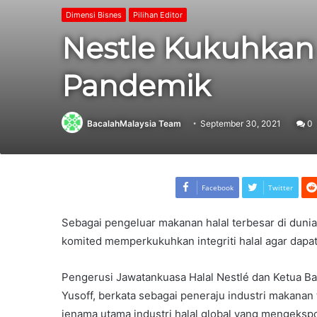
Dimensi Bisnes
Pilihan Editor
Nestle Kukuhkan I
Pandemik
BacalahMalaysia Team
September 30, 2021
0
Facebook
Twitter
Sebagai pengeluar makanan halal terbesar di duni
komited memperkukuhkan integriti halal agar dapa
Pengerusi Jawatankuasa Halal Nestlé dan Ketua Ba
Yusoff, berkata sebagai peneraju industri makanan
jenama utama industri halal global yang mengeksp