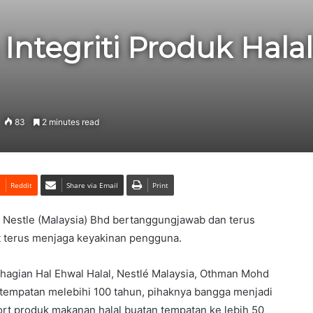
ntegriti Produk Halal
83
2 minutes read
Reddit
Share via Email
Print
a Nestle (Malaysia) Bhd bertanggungjawab dan terus
t terus menjaga keyakinan pengguna.
hagian Hal Ehwal Halal, Nestlé Malaysia, Othman Mohd
 tempatan melebihi 100 tahun, pihaknya bangga menjadi
ort produk makanan halal buatan tempatan ke lebih 50