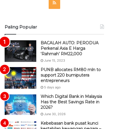
R
S
S
Paling Popular
BACALAH AUTO: PERODUA
Perkenal Axia E Harga
‘Rahmah’ RM22,000
June 15, 2023
PUNB allocates RM80 mln to
support 220 bumiputera
entrepreneurs
5 days ago
Which Digital Bank in Malaysia
Has the Best Savings Rate in
2026?
June 30, 2026
Kebebasan bank pusat kunci
kestabilan kewangan negara –