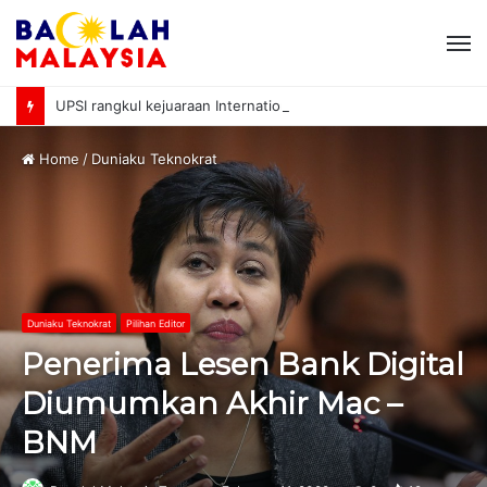
M
UPSI rangkul kejuaraan International University Sailing Championship 2026
Home
/
Duniaku Teknokrat
Duniaku Teknokrat
Pilihan Editor
Penerima Lesen Bank Digital
Diumumkan Akhir Mac –
BNM