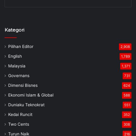
Kategori
Pilihan Editor
2,908
English
1,789
Malaysia
1,371
Governans
731
Dimensi Bisnes
624
Ekonomi Islam & Global
588
Duniaku Teknokrat
551
Kedai Runcit
352
Two Cents
308
Turun Naik
216