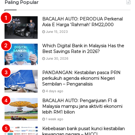
Paling Popular
S
BACALAH AUTO: PERODUA Perkenal
Axia E Harga ‘Rahmah’ RM22,000
June 15, 2023
Which Digital Bank in Malaysia Has the
Best Savings Rate in 2026?
June 30, 2026
PANDANGAN: Kestabilan pasca PRN
perkukuh agenda ekonomi Negeri
Sembilan – Penganalisis
4 days ago
BACALAH AUTO: Penganjuran F1 di
Malaysia mampu jana aktiviti ekonomi
lebih RM1 bilion
1 week ago
Kebebasan bank pusat kunci kestabilan
kewangan negara – MICCI