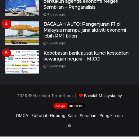
4 days ago
BACALAH AUTO: Penganjuran F1 di
Malaysia mampu jana aktiviti ekonomi
lebih RM1 bilion
1 week ago
Kebebasan bank pusat kunci kestabilan
kewangan negara – MICCI
1 week ago
2026 © Hakcipta Terpelihara |
BacalahMalaysia.my
design
XC
II
TECH
DMCA
Editorial
Hubungi Kami
Penafian
Pengiklanan
RSS