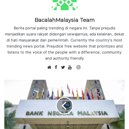
BacalahMalaysia Team
Berita portal paling trending di negara ini. Tanpa prejudis
menjadikan suara rakyat didengari sewajarnya, ada kelainan, dekat
di hati masyarakat dan pemerintah. Currently the country's most
trending news portal. Prejudice free website that prioritizes and
listens to the voice of the people with a difference, community
and authority friendly
F
I
W
a
T
Y
n
e
c
w
o
s
b
e
i
u
t
s
b
t
T
a
i
o
t
u
g
t
o
e
b
r
e
k
r
e
a
m