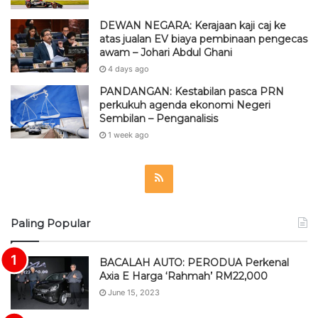
DEWAN NEGARA: Kerajaan kaji caj ke
atas jualan EV biaya pembinaan pengecas
awam – Johari Abdul Ghani
4 days ago
PANDANGAN: Kestabilan pasca PRN
perkukuh agenda ekonomi Negeri
Sembilan – Penganalisis
1 week ago
R
S
Paling Popular
S
BACALAH AUTO: PERODUA Perkenal
Axia E Harga ‘Rahmah’ RM22,000
June 15, 2023