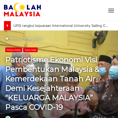
M
Gulf Air buka tempahan penerbangan ke KLIA menjelang F1 di Sepang
Home
/
Pilihan Editor
Pilihan Editor
Turun Naik
Patriotisme Ekonomi Visi
Pembentukan Malaysia &
Kemerdekaan Tanah Air
Demi Kesejahteraan
“KELUARGA MALAYSIA”
Pasca COVID-19