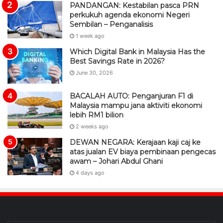
PANDANGAN: Kestabilan pasca PRN
perkukuh agenda ekonomi Negeri
Sembilan – Penganalisis
1 week ago
Which Digital Bank in Malaysia Has the
Best Savings Rate in 2026?
June 30, 2026
BACALAH AUTO: Penganjuran F1 di
Malaysia mampu jana aktiviti ekonomi
lebih RM1 bilion
2 weeks ago
DEWAN NEGARA: Kerajaan kaji caj ke
atas jualan EV biaya pembinaan pengecas
awam – Johari Abdul Ghani
4 days ago