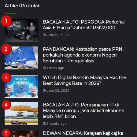
Artikel Popular
BACALAH AUTO: PERODUA Perkenal
Axia E Harga ‘Rahmah’ RM22,000
June 15, 2023
PANDANGAN: Kestabilan pasca PRN
perkukuh agenda ekonomi Negeri
Sembilan – Penganalisis
1 week ago
Which Digital Bank in Malaysia Has the
Best Savings Rate in 2026?
June 30, 2026
BACALAH AUTO: Penganjuran F1 di
Malaysia mampu jana aktiviti ekonomi
lebih RM1 bilion
2 weeks ago
DEWAN NEGARA: Kerajaan kaji caj ke