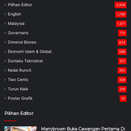
Pilihan Editor
2,908
English
1,789
Malaysia
1,371
Governans
731
Dimensi Bisnes
624
Ekonomi Islam & Global
588
Duniaku Teknokrat
551
Kedai Runcit
352
Two Cents
308
Turun Naik
216
Poster Grafik
10
Pilihan Editor
Marrybrown Buka Cawangan Pertama Di