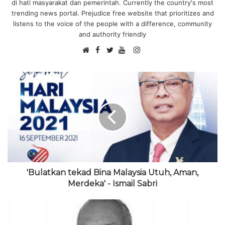
di hati masyarakat dan pemerintah. Currently the country's most
trending news portal. Prejudice free website that prioritizes and
listens to the voice of the people with a difference, community
and authority friendly
F
I
W
a
T
Y
n
e
c
w
o
s
b
e
i
u
t
s
b
t
T
a
i
o
t
u
g
t
o
e
b
r
e
k
r
e
a
m
'Bulatkan tekad Bina Malaysia Utuh, Aman,
Merdeka' - Ismail Sabri